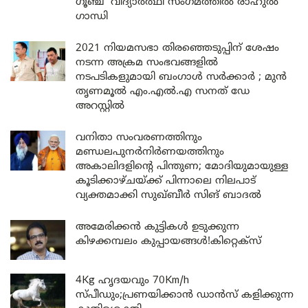
ഗൂഞ്ച്’ വിദ്യാർത്ഥി സംഗമത്തിൽ രാഹുൽ
ഗാന്ധി
2021 നിയമസഭാ തിരഞ്ഞെടുപ്പിന് ശേഷം
നടന്ന അക്രമ സംഭവങ്ങളിൽ
നടപടികളുമായി ബംഗാൾ സർക്കാർ ; മുൻ
തൃണമൂൽ എം.എൽ.എ സനത് ഡേ
അറസ്റ്റിൽ
വനിതാ സംവരണത്തിനും
മണ്ഡലപുനർനിർണയത്തിനും
അകാലിദളിന്റെ പിന്തുണ; മോദിയുമായുള്ള
കൂടിക്കാഴ്ചയ്ക്ക് പിന്നാലെ നിലപാട്
വ്യക്തമാക്കി സുഖ്ബീർ സിങ് ബാദൽ
അമേരിക്കൻ കുട്ടികൾ ഉടുക്കുന്ന
കിഴക്കമ്പലം കുപ്പായങ്ങൾ!കിറ്റെക്സ്
4Kg ഹൃദയവും 70Km/h
സ്പീഡും;പ്രണയിക്കാൻ ഡാൻസ് കളിക്കുന്ന