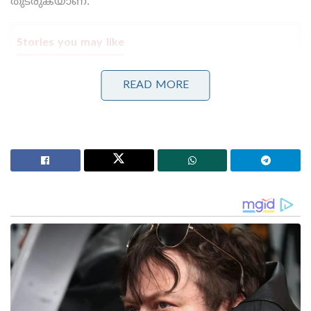
തുടരുകയാണ്.
Stories you may like
പാർട്ടിക്ക് വേണ്ടി പ്രതികരിച്ചതിനാണ് കള്ളക്കേസിൽ
READ MORE
ജയിലിൽ അടയ്ക്കപ്പെട്ടത്, പിന്തുണ വേണ്ട, പിന്നിൽ
നിന്ന് കുത്തരുത്; ജയരാജനെതിരെ ആഞ്ഞടിച്ച്
അർജുൻ ആയങ്കി
സാധാരണക്കാർക്കും ചെറുകിട വ്യാപാരികൾക്കും ഒരു
തരത്തിലുള്ള ട്രാൻസാക്ഷൻ നിരക്കുകളും ഈടാക്കില്ല
; യു.പി.ഐ നിയമഭേദഗതിയിൽ വ്യക്തത വരുത്തി
കേന്ദ്രസർക്കാർ
ജമ്മു കശ്മീരിലെ പല ഭാഗങ്ങളിലും തുടർച്ചയായി
മൂന്ന് ദിവസമായി തുടരുന്ന കനത്ത മഴ നാശം വിതച്ചു.
കതുവയിലും കിഷ്ത്വാറിലും സമാനമായ
ദുരന്തങ്ങൾക്ക് ശേഷം ഇന്ന് രാവിലെ ദോഡ ജില്ലയിൽ
മേഘവിസ്ഫോടനത്തിൽ നാല് പേർ മരിച്ചു.
പെട്ടെന്നുള്ള കനത്ത മഴയിൽ പ്രദേശത്ത്