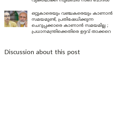
വ്യക്തമാക്കി സുഖ്ബീർ സിങ് ബാദൽ
ഒറ്റുകാരെയും വഞ്ചകരെയും കാണാൻ
സമയമുണ്ട്, പ്രതിഷേധിക്കുന്ന
ചെറുപ്പക്കാരെ കാണാൻ സമയമില്ല ;
പ്രധാനമന്ത്രിക്കെതിരെ ഉദ്ദവ് താക്കറെ
Discussion about this post