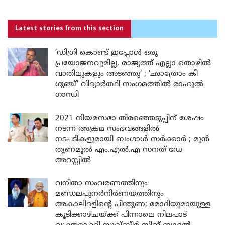
Latest stories
from this section
‘ഡിഗ്രി കൊണ്ട് ഇപ്പോൾ ഒരു
പ്രയോജനവുമില്ല, രാജ്യത്ത് എല്ലാ തൊഴിൽ
വാതിലുകളും അടഞ്ഞു’ ; ‘ഛാത്രോം കീ
ഗൂഞ്ച്’ വിദ്യാർത്ഥി സംഗമത്തിൽ രാഹുൽ
ഗാന്ധി
2021 നിയമസഭാ തിരഞ്ഞെടുപ്പിന് ശേഷം
നടന്ന അക്രമ സംഭവങ്ങളിൽ
നടപടികളുമായി ബംഗാൾ സർക്കാർ ; മുൻ
തൃണമൂൽ എം.എൽ.എ സനത് ഡേ
അറസ്റ്റിൽ
വനിതാ സംവരണത്തിനും
മണ്ഡലപുനർനിർണയത്തിനും
അകാലിദളിന്റെ പിന്തുണ; മോദിയുമായുള്ള
കൂടിക്കാഴ്ചയ്ക്ക് പിന്നാലെ നിലപാട്