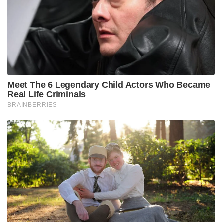
പത്തിലധികം വീടുകൾക്ക് കേടുപാടുകൾ സംഭവിച്ചു.
Tags:
jammu kashmir
vaishno devi temple route landslide