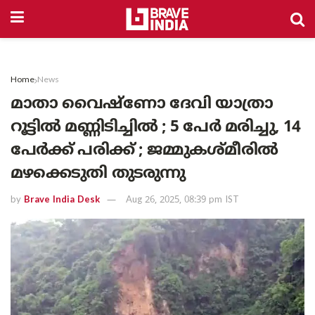
Home
News
മാതാ വൈഷ്ണോ ദേവി യാത്രാ
റൂട്ടിൽ മണ്ണിടിച്ചിൽ ; 5 പേർ മരിച്ചു, 14
പേർക്ക് പരിക്ക് ; ജമ്മുകശ്മീരിൽ
മഴക്കെടുതി തുടരുന്നു
by
Brave India Desk
Aug 26, 2025, 08:39 pm IST