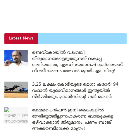
Latest News
ബെവ്കോയിൽ വടംവലി;
തീരുമാനങ്ങളെടുക്കുന്നത് വകുപ്പ്
അറിയാതെ, എംഡി യോഗേഷ് ഗുപ്തയോട്
വിശദീകരണം തേടാൻ മന്ത്രി എം. ലിജു!
3.25 ലക്ഷം കോടിയുടെ മെഗാ കരാർ; 94
റഫാൽ യുദ്ധവിമാനങ്ങൾ ഇന്ത്യയിൽ
നിർമ്മിക്കും, ഫ്രാൻസിന്റെ വൻ ഓഫർ
ക്ഷേമപെൻഷൻ ഇനി കൈകളിൽ
നേരിട്ടെത്തില്ല;സഹകരണ ബാങ്കുകളെ
ഒഴിവാക്കാൻ തീരുമാനം, പണം ബാങ്ക്
അക്കൗണ്ടിലേക്ക് മാത്രം!