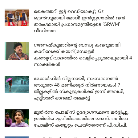
കൈത്തറി ഇട്ട് റെഡിയാകൂ’; Gz
ട്രെൻഡുമായി മോദി! ഇൻസ്റ്റഗ്രാമിൽ വൻ
തരംഗമായി പ്രധാനമന്ത്രിയുടെ ‘GRWM’
വീഡിയോ
ഗണേഷ്കുമാറിന്റെ ബന്ധു കവറുമായി
കാറിലേക്ക് കയറി’;സോളർ
കത്തുവിവാദത്തിൽ വെളിപ്പെടുത്തലുമായി 4
സാക്ഷികൾ!
ഡോൾഫിൻ വില്ലനായി; സംസ്ഥാനത്ത്
അടുത്ത 48 മണിക്കൂർ നിർണായകം! 7
ജില്ലകളിൽ സ്കൂളുകൾക്ക് ഇന്ന് അവധി,
എട്ടിടത്ത് ഓറഞ്ച് അലർട്ട്
മുതിർന്ന പോലീസ് ഉദ്യോഗസ്ഥനെ മർദ്ദിച്ചു,
ഇൽതിജ മുഫ്തിക്കെതിരെ കേസ്: വനിതാ
പോലീസ് കയ്യേറ്റം ചെയ്തതെന്ന് പി.ഡി.പി.