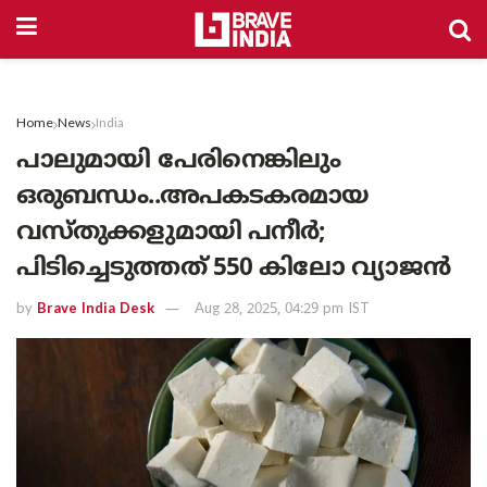
Home
News
India
പാലുമായി പേരിനെങ്കിലും
ഒരുബന്ധം..അപകടകരമായ
വസ്തുക്കളുമായി പനീർ;
പിടിച്ചെടുത്തത് 550 കിലോ വ്യാജൻ
by
Brave India Desk
Aug 28, 2025, 04:29 pm IST