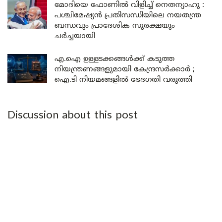
മോദിയെ ഫോണിൽ വിളിച്ച് നെതന്യാഹു :
പശ്ചിമേഷ്യൻ പ്രതിസന്ധിയിലെ നയതന്ത്ര
ബന്ധവും പ്രാദേശിക സുരക്ഷയും
ചർച്ചയായി
എ.ഐ ഉള്ളടക്കങ്ങൾക്ക് കടുത്ത
നിയന്ത്രണങ്ങളുമായി കേന്ദ്രസർക്കാർ ;
ഐ.ടി നിയമങ്ങളിൽ ഭേദഗതി വരുത്തി
Discussion about this post