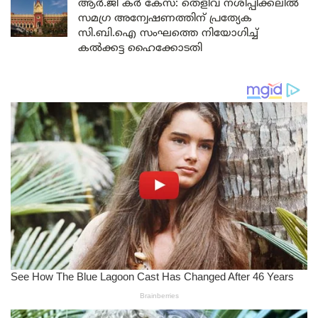
ആർ.ജി കർ കേസ്: തെളിവ് നശിപ്പിക്കലിൽ
സമഗ്ര അന്വേഷണത്തിന് പ്രത്യേക
സി.ബി.ഐ സംഘത്തെ നിയോഗിച്ച്
കൽക്കട്ട ഹൈക്കോടതി