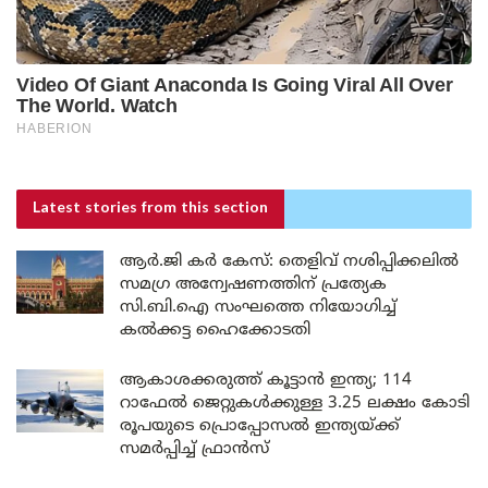
Latest stories
from this section
ആർ.ജി കർ കേസ്: തെളിവ് നശിപ്പിക്കലിൽ
സമഗ്ര അന്വേഷണത്തിന് പ്രത്യേക
സി.ബി.ഐ സംഘത്തെ നിയോഗിച്ച്
കൽക്കട്ട ഹൈക്കോടതി
ആകാശക്കരുത്ത് കൂട്ടാൻ ഇന്ത്യ; 114
റാഫേൽ ജെറ്റുകൾക്കുള്ള 3.25 ലക്ഷം കോടി
രൂപയുടെ പ്രൊപ്പോസൽ ഇന്ത്യയ്ക്ക്
സമർപ്പിച്ച് ഫ്രാൻസ്