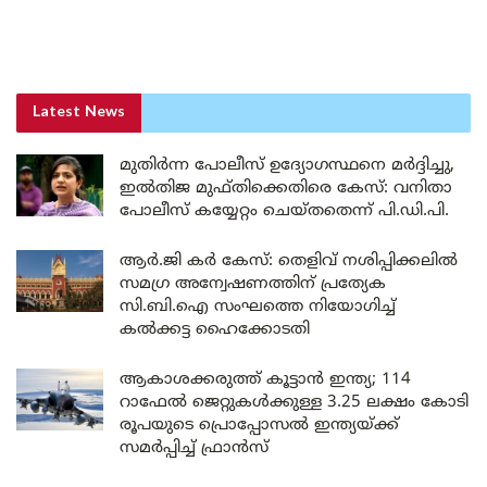
Latest News
മുതിർന്ന പോലീസ് ഉദ്യോഗസ്ഥനെ മർദ്ദിച്ചു,
ഇൽതിജ മുഫ്തിക്കെതിരെ കേസ്: വനിതാ
പോലീസ് കയ്യേറ്റം ചെയ്തതെന്ന് പി.ഡി.പി.
ആർ.ജി കർ കേസ്: തെളിവ് നശിപ്പിക്കലിൽ
സമഗ്ര അന്വേഷണത്തിന് പ്രത്യേക
സി.ബി.ഐ സംഘത്തെ നിയോഗിച്ച്
കൽക്കട്ട ഹൈക്കോടതി
ആകാശക്കരുത്ത് കൂട്ടാൻ ഇന്ത്യ; 114
റാഫേൽ ജെറ്റുകൾക്കുള്ള 3.25 ലക്ഷം കോടി
രൂപയുടെ പ്രൊപ്പോസൽ ഇന്ത്യയ്ക്ക്
സമർപ്പിച്ച് ഫ്രാൻസ്