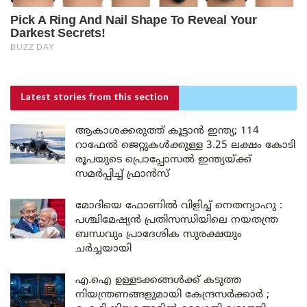
Latest stories
from this section
ആകാശക്കരുത്ത് കൂട്ടാൻ ഇന്ത്യ; 114
റാഫേൽ ജെറ്റുകൾക്കുള്ള 3.25 ലക്ഷം കോടി
രൂപയുടെ പ്രൊപ്പോസൽ ഇന്ത്യയ്ക്ക്
സമർപ്പിച്ച് ഫ്രാൻസ്
മോദിയെ ഫോണിൽ വിളിച്ച് നെതന്യാഹു :
പശ്ചിമേഷ്യൻ പ്രതിസന്ധിയിലെ നയതന്ത്ര
ബന്ധവും പ്രാദേശിക സുരക്ഷയും
ചർച്ചയായി
എ.ഐ ഉള്ളടക്കങ്ങൾക്ക് കടുത്ത
നിയന്ത്രണങ്ങളുമായി കേന്ദ്രസർക്കാർ ;