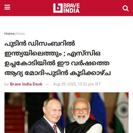
Home
News
പുടിൻ ഡിസംബറിൽ
ഇന്ത്യയിലെത്തും ; എസ്‌സി‌ഒ
ഉച്ചകോടിയിൽ ഈ വർഷത്തെ
ആദ്യ മോദി-പുടിൻ കൂടിക്കാഴ്ച
by
Brave India Desk
Aug 29, 2025, 10:32 pm IST