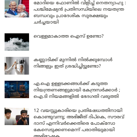
മോദിയെ ഫോണിൽ വിളിച്ച് നെതന്യാഹു :
പശ്ചിമേഷ്യൻ പ്രതിസന്ധിയിലെ നയതന്ത്ര
ബന്ധവും പ്രാദേശിക സുരക്ഷയും
ചർച്ചയായി
വെള്ളമാകാത്ത ഐസ് ഉണ്ടോ?
കണ്ണാടിക്ക് മുന്നിൽ നിൽക്കുമ്പോൾ
നിങ്ങളും ഇത് ശ്രദ്ധിച്ചിട്ടുണ്ടോ?
എ.ഐ ഉള്ളടക്കങ്ങൾക്ക് കടുത്ത
നിയന്ത്രണങ്ങളുമായി കേന്ദ്രസർക്കാർ ;
ഐ.ടി നിയമങ്ങളിൽ ഭേദഗതി വരുത്തി
12 വയസ്സുകാരിയെ പ്രതിഷേധത്തിനായി
കൊണ്ടുവന്നു; അഭിജീത് ദിപ്കെ, സൗരവ്
ദാസ് എന്നിവർക്കെതിരെ പോക്സോ
കേസെടുക്കണമെന്ന് പരാതിയുമായി
അഭിഭാഷക