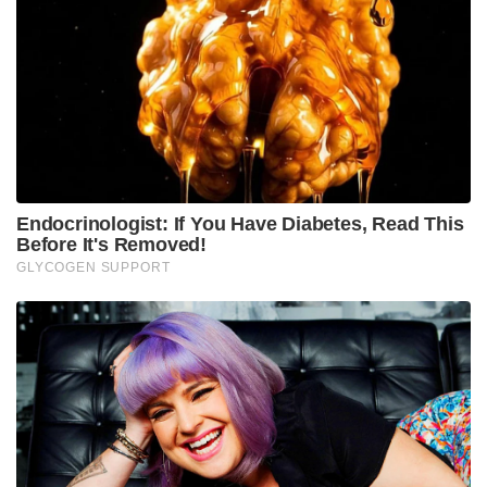
സന്ദർശിക്കുമെന്ന് ക്രെംലിൻ വിദേശനയ ഉപദേഷ്ടാവ്
യൂറി ഉഷാക്കോവ് വെള്ളിയാഴ്ച സ്ഥിരീകരിച്ചു.
Tags:
VLADIMIR PUTIN
pm modi
india
russia