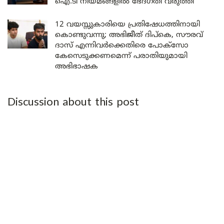
ഐ.ടി നിയമങ്ങളിൽ ഭേദഗതി വരുത്തി
12 വയസ്സുകാരിയെ പ്രതിഷേധത്തിനായി
കൊണ്ടുവന്നു; അഭിജീത് ദിപ്കെ, സൗരവ്
ദാസ് എന്നിവർക്കെതിരെ പോക്സോ
കേസെടുക്കണമെന്ന് പരാതിയുമായി
അഭിഭാഷക
Discussion about this post