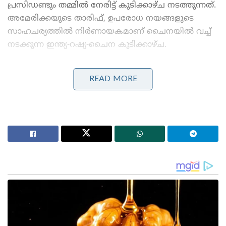
പ്രസിഡണ്ടും തമ്മിൽ നേരിട്ട് കൂടിക്കാഴ്ച നടത്തുന്നത്.
അമേരിക്കയുടെ താരിഫ്, ഉപരോധ നയങ്ങളുടെ
സാഹചര്യത്തിൽ നിർണായകമാണ് ചൈനയിൽ വച്ച്
നടക്കുന്ന ഇന്ത്യ-റഷ്യ-ചൈന കൂടിക്കാഴ്ച.
Stories you may like
READ MORE
മുതിർന്ന പോലീസ് ഉദ്യോഗസ്ഥനെ മർദ്ദിച്ചു, ഇൽതിജ
മുഫ്തിക്കെതിരെ കേസ്: വനിതാ പോലീസ് കയ്യേറ്റം
ചെയ്തതെന്ന് പി.ഡി.പി.
ആർ.ജി കർ കേസ്: തെളിവ് നശിപ്പിക്കലിൽ സമഗ്ര
അന്വേഷണത്തിന് പ്രത്യേക സി.ബി.ഐ സംഘത്തെ
നിയോഗിച്ച് കൽക്കട്ട ഹൈക്കോടതി
ഈ വർഷം അവസാനം നടക്കുന്ന വാർഷിക
ഉഭയകക്ഷി ഉച്ചകോടിക്കായി ഇന്ത്യ സന്ദർശിക്കാൻ
പ്രധാനമന്ത്രി മോദി റഷ്യൻ പ്രസിഡന്റ് പുടിനെ
ക്ഷണിച്ചിരുന്നു. പുടിൻ ഡിസംബറിൽ ഇന്ത്യ