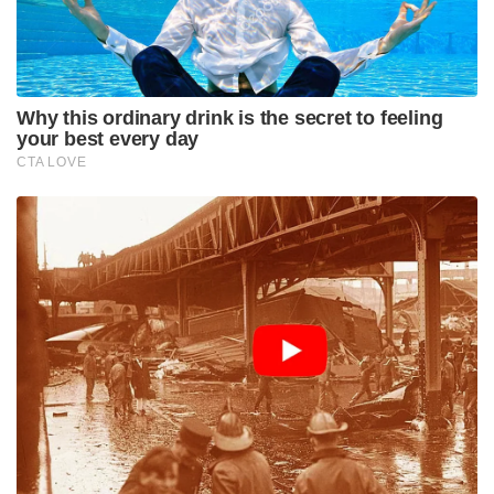
പോണ്ടിങ്ങിനെ ഒഴിവാക്കി.
തുടർന്നുള്ള റൗണ്ടുകളിൽ, അലസ്റ്റർ കുക്ക്, കുമാർ
സംഗക്കാര, ബ്രയാൻ ലാറ തുടങ്ങിയ ഇതിഹാസങ്ങളെ
മറികടന്ന് ജോ റൂട്ട് ജാക്വസ് കാലിസിനെ
തിരഞ്ഞെടുത്തു. ശേഷം സച്ചിന്റെ പേര് വന്നപ്പോൾ
അദ്ദേഹം കാലിസിനെ മറികടന്ന് സച്ചിനെ
തിരഞ്ഞെടുത്തു. അവസാന റൗണ്ടിൽ സച്ചിനും വിരാട്
കോഹ്‌ലിക്കും ഇടയിൽ ഒരാളെ തിരഞ്ഞെടുക്കാൻ
താരത്തോട് ആവശ്യപ്പെട്ടു. ഒരു ചെറിയ ആലോച്ചനക്ക്
ശേഷം, റൂട്ട് സച്ചിനെ തന്നെ തിരഞ്ഞെടുത്തു.