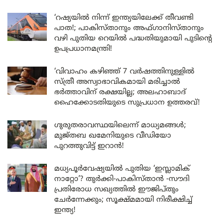
‘റഷ്യയിൽ നിന്ന് ഇന്ത്യയിലേക്ക് തീവണ്ടി
പാത!; പാകിസ്താനും അഫ്ഗാനിസ്താനും
വഴി പുതിയ റെയിൽ പദ്ധതിയുമായി പുടിന്റെ
ഉപപ്രധാനമന്ത്രി!
‘വിവാഹം കഴിഞ്ഞ് 7 വർഷത്തിനുള്ളിൽ
സ്ത്രീ അസ്വാഭാവികമായി മരിച്ചാൽ
ഭർത്താവിന് രക്ഷയില്ല; അലഹാബാദ്
ഹൈക്കോടതിയുടെ സുപ്രധാന ഉത്തരവ്!
ഗുരുതരാവസ്ഥയിലെന്ന് മാധ്യമങ്ങൾ;
മുജ്തബ ഖമേനിയുടെ വീഡിയോ
പുറത്തുവിട്ട് ഇറാൻ!
മധ്യപൂർവേഷ്യയിൽ പുതിയ ‘ഇസ്ലാമിക്
നാറ്റോ’? തുർക്കി-പാകിസ്താൻ -സൗദി
പ്രതിരോധ സഖ്യത്തിൽ ഈജിപ്തും
ചേർന്നേക്കും; സൂക്ഷ്മമായി നിരീക്ഷിച്ച്
ഇന്ത്യ!