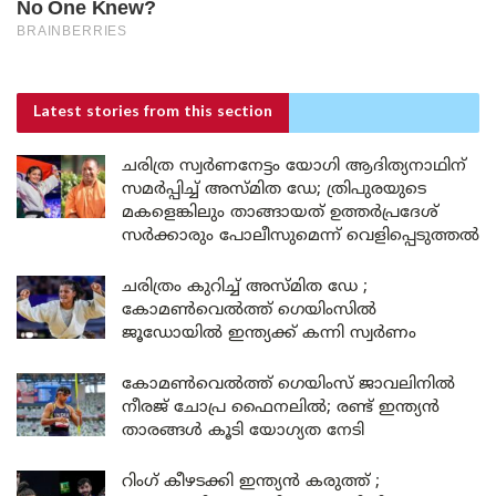
Latest stories
from this section
ചരിത്ര സ്വർണനേട്ടം യോഗി ആദിത്യനാഥിന്
സമർപ്പിച്ച് അസ്മിത ഡേ; ത്രിപുരയുടെ
മകളെങ്കിലും താങ്ങായത് ഉത്തർപ്രദേശ്
സർക്കാരും പോലീസുമെന്ന് വെളിപ്പെടുത്തൽ
ചരിത്രം കുറിച്ച് അസ്മിത ഡേ ;
കോമൺവെൽത്ത് ഗെയിംസിൽ
ജൂഡോയിൽ ഇന്ത്യക്ക് കന്നി സ്വർണം
കോമൺവെൽത്ത് ഗെയിംസ് ജാവലിനിൽ
നീരജ് ചോപ്ര ഫൈനലിൽ; രണ്ട് ഇന്ത്യൻ
താരങ്ങൾ കൂടി യോഗ്യത നേടി
റിംഗ് കീഴടക്കി ഇന്ത്യൻ കരുത്ത് ;