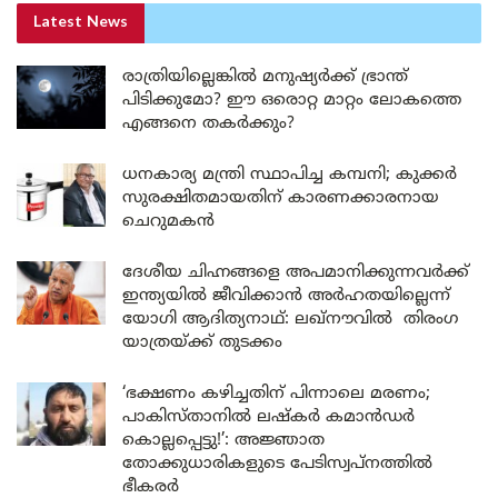
Latest News
രാത്രിയില്ലെങ്കിൽ മനുഷ്യർക്ക് ഭ്രാന്ത്
പിടിക്കുമോ? ഈ ഒരൊറ്റ മാറ്റം ലോകത്തെ
എങ്ങനെ തകർക്കും?
ധനകാര്യ മന്ത്രി സ്ഥാപിച്ച കമ്പനി; കുക്കർ
സുരക്ഷിതമായതിന് കാരണക്കാരനായ
ചെറുമകൻ
ദേശീയ ചിഹ്നങ്ങളെ അപമാനിക്കുന്നവർക്ക്
ഇന്ത്യയിൽ ജീവിക്കാൻ അർഹതയില്ലെന്ന്
യോഗി ആദിത്യനാഥ്: ലഖ്‌നൗവിൽ തിരംഗ
യാത്രയ്ക്ക് തുടക്കം
‘ഭക്ഷണം കഴിച്ചതിന് പിന്നാലെ മരണം;
പാകിസ്താനിൽ ലഷ്കർ കമാൻഡർ
കൊല്ലപ്പെട്ടു!’: അജ്ഞാത
തോക്കുധാരികളുടെ പേടിസ്വപ്നത്തിൽ
ഭീകരർ