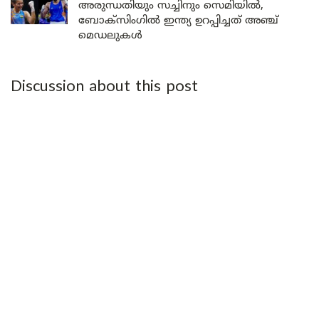
അരുന്ധതിയും സച്ചിനും സെമിയിൽ,
ബോക്സിംഗിൽ ഇന്ത്യ ഉറപ്പിച്ചത് അഞ്ച്
മെഡലുകൾ
Discussion about this post