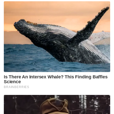
Tags:
Joe Root
bcci
indian cricket