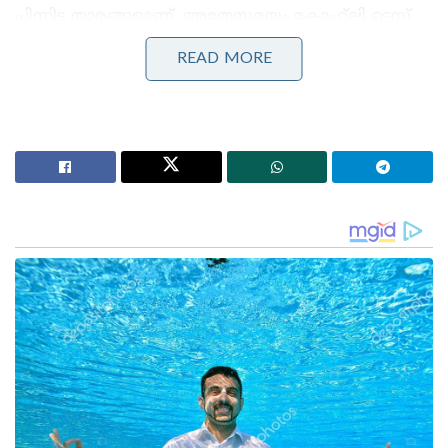
പിന്നിട്ട താരങ്ങളാണ്. അതേസമയം കോഹ്‌ലി ടെസ്റ്റ്
ക്രിക്കറ്റിൽ നിന്ന് വിരമിച്ചു.
READ MORE
Stories you may like
കോമൺവെൽത്ത് ഗെയിംസ് പതാക ഏറ്റുവാങ്ങി
ഗുജറാത്ത് മുഖ്യമന്ത്രി; 2030ൽ അഹമ്മദാബാദ്
വേദിയാകും
ഗ്ലാസ്‌ഗോയിൽ ഇന്ത്യൻ ബോക്സിങ് കരുത്ത്:
പ്രിയക്കും സാക്ഷിക്കും അരുന്ധതിക്കും സ്വർണം;
ലവ്‌ലിനയ്ക്ക് വെള്ളി
അടുത്ത റൗണ്ടിൽ, സ്മിത്ത് ആണോ പോണ്ടിങ്
ആണോ ഏറ്റവും മികച്ചവൻ എന്നുള്ളത് ആയിരുന്നു
ചോദ്യം. അവിടെ താരം പോണ്ടിങ്ങിന്റെ പേരാണ്
തിരഞ്ഞെടുത്തത്, എന്നിരുന്നാലും, പിന്നാലെ
ദക്ഷിണാഫ്രിക്കൻ ഇതിഹാസ ഓൾറൗണ്ടർ ജാക്വസ്
കാലിസിന്റെ പേര് ഉയർന്നുവന്നപ്പോൾ അദ്ദേഹം