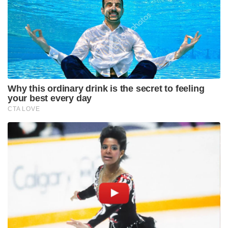
പാകിസ്താനിൽ ഇന്റലിജൻസ് ഏജൻസിയായ
ഐഎസ്ഐയുടെ തലവൻ ലഫ്റ്റനന്റ് ജനറൽ
മുഹമ്മദ് അസിം മാലിക് ദേശീയ സുരക്ഷാ
ഉപദേഷ്ടാവായി ചുമതലയേറ്റെടുത്തിരുന്നു. ഈ
സാഹചര്യത്തിൽ പാക് സൈന്യവുമായി നേരിട്ട്
സംസാരിക്കാൻ കഴിയുന്ന ഒരു വേദി ഇന്ത്യയ്ക്ക്
ഗുണകരമാകും. 2015-18 കാലയളവിൽ അജിത്
ഡോവൽ ബാങ്കോക്കിൽ വെച്ച് അന്നത്തെ പാക്
എൻഎസ്എയുമായി നടത്തിയ രഹസ്യ ചർച്ചകൾ മുൻ
മാതൃകയായുണ്ട്. എങ്കിലും, ഭാരതത്തിന്റെ ദേശീയ
താത്പര്യങ്ങളിലും അതിർത്തി സുരക്ഷയിലും
വിട്ടുവീഴ്ചയില്ലാത്ത കർക്കശമായ നിലപാട്
തുടർന്നുകൊണ്ട് തന്നെയാകും ഇത്തരം നീക്കങ്ങളെന്ന്
കേന്ദ്ര സർക്കാർ വൃത്തങ്ങൾ നൽകുന്ന സൂചന.
Tags:
Ex-Army generals
retired diplomats