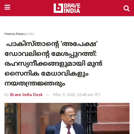
Home
News
India
പാകിസ്താൻ്റെ ‘അപേക്ഷ’
ഡോവലിന്റെ മേശപ്പുറത്ത്:
രഹസ്യനീക്കങ്ങളുമായി മുൻ
സൈനിക മേധാവികളും
നയതന്ത്രജ്ഞരും
by
Brave India Desk
May 9, 2026, 02:48 pm IST