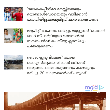
‘ലോകകപ്പിനിടെ മെസ്സിയെയും
റൊണാൾഡോയെയും വധിക്കാൻ
പദ്ധതിയിട്ടു;ലക്ഷ്യമിട്ടത് ചാവേറാക്രമണം
മദ്യപിച്ച് വാഹനം ഓടിച്ചു, യൂട്യൂബർ ‘ഹെലൻ
ഓഫ് സ്പാർട്ട’യുടെ ലൈസൻസ്
സസ്പെൻഡ് ചെയ്തു; ക്ലാസിലും
പങ്കെടുക്കണം!
ബെംഗളൂരുവിലേക്ക് പോയ
കെഎസ്ആർടിസി ബസ് മറിഞ്ഞ്
ദാരുണാപകടം: ഡ്രൈവറും കണ്ടക്ടറും
മരിച്ചു, 20 യാത്രക്കാർക്ക് പരുക്ക്!