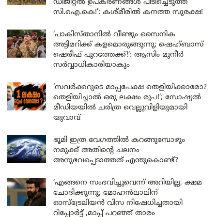
ഡിജിറ്റൽ ഉപകരണങ്ങൾ പിടിച്ചെടുത്ത്
സി.ഐ.കെ!’: കശ്മീരിൽ കനത്ത സുരക്ഷ!
‘പാകിസ്താനിൽ വീണ്ടും സൈനിക
അട്ടിമറിക്ക് കളമൊരുങ്ങുന്നു; ഷെഹ്ബാസ്
ഷെരീഫ് പുറത്തേക്ക്!’: ആസിം മുനീർ
സർവ്വാധികാരിയാകും
‘സവർക്കറുടെ മാപ്പപേക്ഷ തെളിയിക്കാമോ?
തെളിയിച്ചാൽ ഒരു ലക്ഷം രൂപ!’; സോഷ്യൽ
മീഡിയയിൽ ചരിത്ര വെല്ലുവിളിയുമായി
യുവാവ്
ഭൂമി ഇത്ര വേഗത്തിൽ കറങ്ങുമ്പോഴും
നമുക്ക് അതിന്റെ ചലനം
അനുഭവപ്പെടാത്തത് എന്തുകൊണ്ട്?
‘എങ്ങനെ സംഭവിച്ചുവെന്ന് അറിയില്ല, ക്ഷമ
ചോദിക്കുന്നു; മോഹൻലാലിന്
ഓസ്ട്രേലിയൻ വിസ നിഷേധിച്ചതായി
റിപ്പോർട്ട് ,മാപ്പ് പറഞ്ഞ് താരം