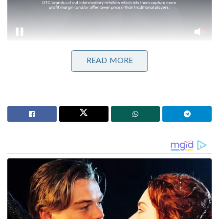
READ MORE
ഓപ്പറേഷൻ സിന്ദൂറിന് ശേഷം നിലവിൽ
ഇരുരാജ്യങ്ങളിലെയും ഡിജിഎംഒമാർ (DGMO) തമ്മിൽ
ആഴ്ചയിലൊരിക്കൽ നടത്തുന്ന ഹോട്ട്‌ലൈൻ
സന്ദേശങ്ങൾ മാത്രമാണ് ഏക ആശയവിനിമയ
മാർഗ്ഗം. എന്നാൽ അമേരിക്കയിൽ ഡോണാൾഡ് ട്രംപ്
അധികാരം ഉറപ്പിച്ചതും പാക് കരസേനാ മേധാവി
ഫീൽഡ് മാർഷൽ അസിം മുനീറുമായി ട്രംപ്
പുലർത്തുന്ന അടുപ്പവുമാണ് പുതിയ നീക്കങ്ങൾക്ക്
പിന്നിലെ പ്രധാന ഘടകം. ഇറാൻ-ഇസ്രായേൽ
തർക്കത്തിൽ പാകിസ്ഥാൻ മധ്യസ്ഥനായി മാറുന്നതും
അമേരിക്കൻ ഭരണകൂടത്തിൽ അവർ സ്വാധീനം
ചെലുത്തുന്നതും ഇന്ത്യ ഗൗരവത്തോടെയാണ്
കാണുന്നത്. ട്രംപ് ഭരണകൂടം നേരിട്ട് ഇടപെട്ട് ഇന്ത്യ-