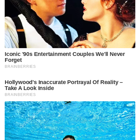
പാക് വിഷയത്തിൽ സമ്മർദ്ദം ചെലുത്തുന്നത്
ഒഴിവാക്കാൻ ഇന്ത്യയുടെ തന്നെ ഒരു ആശയവിനിമയ
സംവിധാനം ഉണ്ടാകുന്നത് ഉചിതമായിരിക്കുമെന്ന്
നയതന്ത്ര വിദഗ്ധർ ചൂണ്ടിക്കാട്ടുന്നു. ഏതെങ്കിലും
തരത്തിലുള്ള ഭീകരാക്രമണം ഉണ്ടായാൽ അത്
യുദ്ധപ്രഖ്യാപനമായി കാണുമെന്ന ഭാരതത്തിന്റെ
‘പുതിയ സാധാരണ നില’ (New Normal) പാകിസ്താനെ
ഭയപ്പെടുത്തുന്നുണ്ട്.
Stories you may like
‘ചെക്ക് പോസ്റ്റ് വെട്ടിച്ച് മിന്നൽ പാച്ചൽ; റംബാനിൽ
അതിജാഗ്രത, അനന്ത്നാഗിൽ ഡിജിറ്റൽ
ഉപകരണങ്ങൾ പിടിച്ചെടുത്ത് സി.ഐ.കെ!’: കശ്മീരിൽ
കനത്ത സുരക്ഷ!
‘പാകിസ്താനിൽ വീണ്ടും സൈനിക അട്ടിമറിക്ക്
കളമൊരുങ്ങുന്നു; ഷെഹ്ബാസ് ഷെരീഫ് പുറത്തേക്ക്!’:
ആസിം മുനീർ സർവ്വാധികാരിയാകും