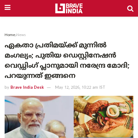
Home
News
ഏകതാ പ്രതിമയ്ക്ക് മുന്നിൽ
മംഗല്യം; പുതിയ ഡെസ്റ്റിനേഷൻ
വെഡ്ഡിംഗ് പ്ലാനുമായി നരേന്ദ്ര മോദി;
പറയുന്നത് ഇങ്ങനെ
by
Brave India Desk
May 12, 2026, 10:22 am IST