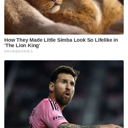
വിവാഹം നടത്തുമ്പോൾ സർദാർ വല്ലഭായ് പട്ടേലിന്റെ
അനുഗ്രഹം ദമ്പതികൾക്ക് ലഭിക്കുമെന്ന് അദ്ദേഹം
പറഞ്ഞു. ഇതിനായി ആവശ്യമായ അടിസ്ഥാന
സൗകര്യങ്ങൾ പ്രദേശത്ത് വികസിപ്പിക്കണമെന്നും
അദ്ദേഹം അഭിപ്രായപ്പെട്ടു. പശ്ചിമേഷ്യയിലെ
സംഘർഷം ആഗോള എണ്ണവില വർദ്ധിപ്പിക്കുന്നതിനും
വിതരണ ശൃംഖല തടസ്സപ്പെടുത്തുന്നതിനും
കാരണമായിട്ടുണ്ടെന്ന് പ്രധാനമന്ത്രി ചൂണ്ടിക്കാട്ടി.
സാധ്യമായ ഇടങ്ങളിൽ വിദേശയാത്രകൾ
പരിമിതപ്പെടുത്താനും വർക്ക് ഫ്രം ഹോം രീതി
പിന്തുടരാനും അദ്ദേഹം ജനങ്ങളോട് അഭ്യർത്ഥിച്ചു. 140
കോടി ജനങ്ങളുടെ കൂട്ടായ പരിശ്രമത്തിലൂടെ ഏത്
പ്രതിസന്ധിയെയും അതിജീവിക്കാമെന്നും അദ്ദേഹം
ആത്മവിശ്വാസം പ്രകടിപ്പിച്ചു.
Tags:
Narendra Modi
destination weddings