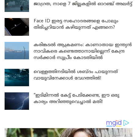
ജാഗ്രത, നാളെ 7 ജില്ലകളിൽ ഓറഞ്ച് അലർട്ട്
Face ID ഇരട്ട സഹോദരങ്ങളെ പോലും
തിരിച്ചറിയാൻ കഴിയുന്നത് എങ്ങനെ?
കരിങ്കടൽ ആക്രമണം: കാണാതായ ഇന്ത്യൻ
നാവികരെ കണ്ടെത്താനായില്ലെന്ന് കേന്ദ്ര
സർക്കാർ സുപ്രീം കോടതിയിൽ
വെള്ളത്തിനടിയിൽ ശബ്ദം പായുന്നത്
വായുവിനേക്കാൾ വേഗത്തിൽ!
“ഇടിമിന്നൽ കേട്ട് പേടിക്കേണ്ട, ഈ ഒരു
കാര്യം അറിഞ്ഞുവെച്ചാൽ മതി!