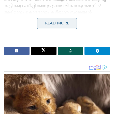
കുട്ടികളെ പഠിപ്പിക്കാനും പ്രാദേശിക കേന്ദ്രങ്ങളിൽ
അഭിമാനം കൊള്ളാനും കഴിയുന്ന സ്ഥലങ്ങൾ
ഇന്ത്യയിലില്ലേ എന്ന് അദ്ദേഹം ചോദിച്ചു. ഇന്ത്യൻ
READ MORE
മണ്ണിൽ വിവാഹം നടത്തുമ്പോൾ പൂർവ്വികരുടെ
അനുഗ്രഹം ലഭിക്കുമെന്നും അദ്ദേഹം കൂട്ടിച്ചേർത്തു.
Stories you may like
ജപ്പാന്റെ എഫ്-2 പോർവിമാനങ്ങൾ ആദ്യമായി
ഇന്ത്യയിലേക്ക് ; ഇന്തോ-പസഫിക്കിൽ പ്രതിരോധ
സഹകരണം ശക്തമാക്കാൻ തീരുമാനം
തീവ്രവാദ പ്രചാരണത്തിനെതിരെ ശക്തമായ
നടപടികളുമായി ഫഡ്നാവിസ് ; തീവ്രനിലപാടുള്ള 114
പ്രസിദ്ധീകരണങ്ങൾ നിരോധിച്ച് മഹാരാഷ്ട്ര സർക്കാർ
ഗുജറാത്തിലെ ഏകതാ പ്രതിമയെ ഒരു വിവാഹ
ഡെസ്റ്റിനേഷനായി പ്രധാനമന്ത്രി നിർദ്ദേശിച്ചു. ഇവിടെ