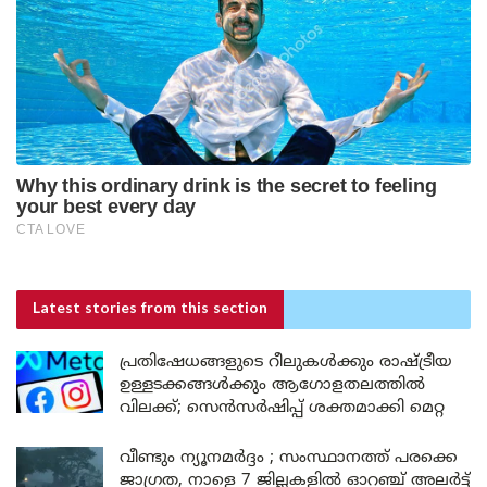
Latest stories
from this section
പ്രതിഷേധങ്ങളുടെ റീലുകൾക്കും രാഷ്ട്രീയ
ഉള്ളടക്കങ്ങൾക്കും ആഗോളതലത്തിൽ
വിലക്ക്; സെൻസർഷിപ്പ് ശക്തമാക്കി മെറ്റ
വീണ്ടും ന്യൂനമർദ്ദം ; സംസ്ഥാനത്ത് പരക്കെ
ജാഗ്രത, നാളെ 7 ജില്ലകളിൽ ഓറഞ്ച് അലർട്ട്