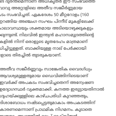
വിങ് ദുരന്തമെന്നാണ് അധികൃതർ ഈ സംഭവത്തെ
മായ വാവു അറ്റോളിലെ അതീവ സങ്കീർണ്ണമായ
ംഭവിച്ചത്. ഏകദേശം 50 മീറ്ററോളം (160
റങ്ങിയ അഞ്ചംഗ സംഘം പിന്നീട് മുകളിലേക്ക്
ശം കാലാവസ്ഥയും ശക്തമായ അടിയൊഴുക്കുകളും
നുണ്ട്. നിലവിൽ ഇന്ത്യൻ മഹാസമുദ്രത്തിന്റെ
കളിൽ നിന്ന് ഒരാളുടെ മൃതദേഹം മാത്രമാണ്
്ചിട്ടുള്ളത്. ബാക്കിയുള്ള നാല് പേർക്കായി
ടെ തിരച്ചിൽ തുടരുകയാണ്.
അതീവ സങ്കീർണ്ണവും സാങ്കേതിക വൈദഗ്ധ്യം
ആവശ്യമുള്ളതുമായ ഡൈവിങ്ങിനിടെയാണ്
ഇവർക്ക് അപകടം സംഭവിച്ചതെന്ന് അന്വേഷണ
ഉദ്യോഗസ്ഥർ വ്യക്തമാക്കി. കനത്ത ഇരുട്ടായതിനാൽ
ഗുഹയ്ക്കുള്ളിലെ കാഴ്ചപരിധി കുറഞ്ഞതും,
ദിശാബോധം നഷ്ടപ്പെട്ടതുമാകാം അപകടത്തിന്
കാരണമെന്നാണ് പ്രാഥമിക നിഗമനം. കൂടാതെ