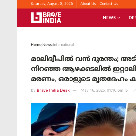
Saturday, August 8, 2026
About Us
Contact Us
NEWS
DE
Home
News
International
മാലിദ്വീപിൽ വൻ ദുരന്തം; 
നിറഞ്ഞ ആഴക്കടലിൽ ഇറ്റാല
മരണം, ഒരാളുടെ മൃതദേഹം കണ
by
Brave India Desk
May 16, 2026, 01:16 pm IST
i