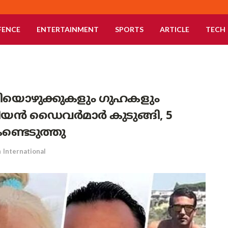
FENCE
ENTERTAINMENT
SPORTS
ARTICLE
TECH
അടിയൊഴുക്കുകളും ഗുഹകളും
ിയൻ ഡൈവർമാർ കുടുങ്ങി, 5
്ടെടുത്തു
n
International