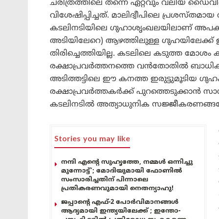
ചരിത്രത്തിലെ തന്നെ ഏറ്റവും വലിയ ഡൈ
വിശേഷിപ്പിച്ചത്. മാലിദ്വീപിലെ പ്രശസ്ത
കടലിനടിയിലെ ഗുഹാശൃംഖലയിലാണ് അപകടം സ
അടിയിലേറെ) ആഴത്തിലുള്ള ഗുഹയിലേക്ക് ഇ
തിരിച്ചെത്തിയില്ല. കടലിലെ കടുത്ത മോ
രക്ഷാപ്രവർത്തനത്തെ വൻതോതിൽ ബാധിക്കുന്
അടിത്തട്ടിലെ ഈ കനത്ത ഇരുട്ടുമൂടിയ ഗുഹ
രക്ഷാപ്രവർത്തകർക്ക് പുറത്തെടുക്കാൻ സാധിച
കടലിനടിൽ അത്യാധുനിക സജ്ജീകരണങ്ങളോ
Stories you may like
നന്ദി എൻ്റെ സുഹൃത്തേ, നമ്മൾ ഒന്നിച്ചു
മുന്നോട്ട്’; മോദിയുമായി ഫോണിൽ
സംസാരിച്ചതിന് പിന്നാലെ
പ്രതികരണവുമായി നെതന്യാഹു!
ജപ്പാന്റെ എഫ്-2 പോർവിമാനങ്ങൾ
ആദ്യമായി ഇന്ത്യയിലേക്ക് ; ഇന്തോ-