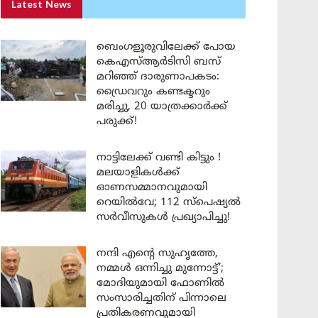
Latest News
ബെംഗളൂരുവിലേക്ക് പോയ
കെഎസ്ആർടിസി ബസ്
മറിഞ്ഞ് ദാരുണാപകടം:
ഡ്രൈവറും കണ്ടക്ടറും
മരിച്ചു, 20 യാത്രക്കാർക്ക്
പരുക്ക്!
നാട്ടിലേക്ക് വണ്ടി കിട്ടും !
മലയാളികൾക്ക്
ഓണസമ്മാനവുമായി
റെയിൽവേ; 112 സ്പെഷ്യൽ
സർവീസുകൾ പ്രഖ്യാപിച്ചു!
നന്ദി എൻ്റെ സുഹൃത്തേ,
നമ്മൾ ഒന്നിച്ചു മുന്നോട്ട്’;
മോദിയുമായി ഫോണിൽ
സംസാരിച്ചതിന് പിന്നാലെ
പ്രതികരണവുമായി