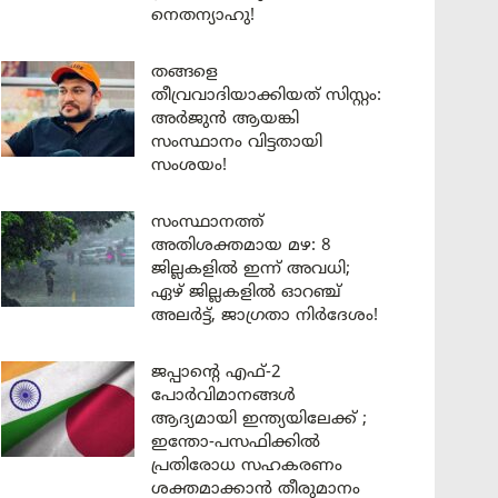
നെതന്യാഹു!
തങ്ങളെ
തീവ്രവാദിയാക്കിയത് സിസ്റ്റം:
അർജുൻ ആയങ്കി
സംസ്ഥാനം വിട്ടതായി
സംശയം!
സംസ്ഥാനത്ത്
അതിശക്തമായ മഴ: 8
ജില്ലകളിൽ ഇന്ന് അവധി;
ഏഴ് ജില്ലകളിൽ ഓറഞ്ച്
അലർട്ട്, ജാഗ്രതാ നിർദേശം!
ജപ്പാന്റെ എഫ്-2
പോർവിമാനങ്ങൾ
ആദ്യമായി ഇന്ത്യയിലേക്ക് ;
ഇന്തോ-പസഫിക്കിൽ
പ്രതിരോധ സഹകരണം
ശക്തമാക്കാൻ തീരുമാനം