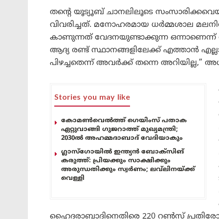
തന്റെ യൂട്യൂബ് ചാനലിലൂടെ സംസാരിക്കവെ
വിവരിച്ചത്. മനോഹരമായ ധർമ്മശാല മലനിരകൾ
കാണുന്നത് വേദനയുണ്ടാക്കുന്ന ഒന്നാണെന്ന്
ആദ്യ രണ്ട് സ്ഥാനങ്ങളിലേക്ക് എത്താൻ എല്
പിഴച്ചതെന്ന് അവർക്ക് തന്നെ അറിയില്ല,” അ
Stories you may like
കോമൺവെൽത്ത് ഗെയിംസ് പതാക
ഏറ്റുവാങ്ങി ഗുജറാത്ത് മുഖ്യമന്ത്രി;
2030ൽ അഹമ്മദാബാദ് വേദിയാകും
ഗ്ലാസ്‌ഗോയിൽ ഇന്ത്യൻ ബോക്സിങ്
കരുത്ത്: പ്രിയക്കും സാക്ഷിക്കും
അരുന്ധതിക്കും സ്വർണം; ലവ്‌ലിനയ്ക്ക്
വെള്ളി
ഹൈദരാബാദിനെതിരെ 220 റൺസ് പ്രതിരോധിച