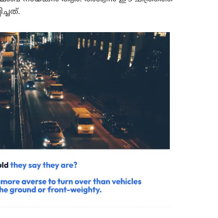
്ചത്.