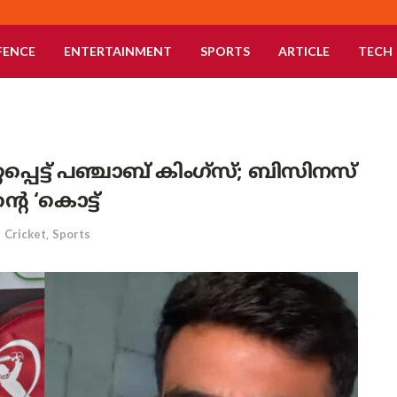
FENCE
ENTERTAINMENT
SPORTS
ARTICLE
TECH
്പെട്ട് പഞ്ചാബ് കിംഗ്‌സ്; ബിസിനസ്
െ ‘കൊട്ട്
n
Cricket
,
Sports