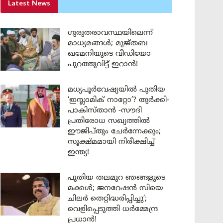
Latest News
ഗുരുതരാവസ്ഥയിലെന്ന്
മാധ്യമങ്ങൾ; മുജ്തബ
ഖമേനിയുടെ വീഡിയോ
പുറത്തുവിട്ട് ഇറാൻ!
മധ്യപൂർവേഷ്യയിൽ പുതിയ
‘ഇസ്ലാമിക് നാറ്റോ’? തുർക്കി-
പാകിസ്താൻ -സൗദി
പ്രതിരോധ സഖ്യത്തിൽ
ഈജിപ്തും ചേർന്നേക്കും;
സൂക്ഷ്മമായി നിരീക്ഷിച്ച്
ഇന്ത്യ!
പുതിയ തലമുറ ഞങ്ങളുടെ
മക്കൾ; ജനറേഷൻ സിയെ
ചിലർ തെറ്റിദ്ധരിപ്പിച്ചു’;
വെളിപ്പെടുത്തി ധർമ്മേന്ദ്ര
പ്രധാൻ!