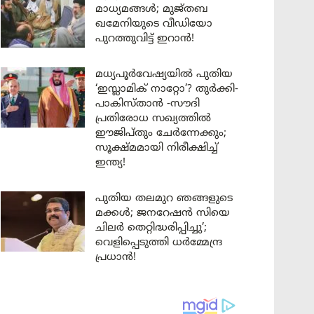
മാധ്യമങ്ങൾ; മുജ്തബ
ഖമേനിയുടെ വീഡിയോ
പുറത്തുവിട്ട് ഇറാൻ!
മധ്യപൂർവേഷ്യയിൽ പുതിയ
‘ഇസ്ലാമിക് നാറ്റോ’? തുർക്കി-
പാകിസ്താൻ -സൗദി
പ്രതിരോധ സഖ്യത്തിൽ
ഈജിപ്തും ചേർന്നേക്കും;
സൂക്ഷ്മമായി നിരീക്ഷിച്ച്
ഇന്ത്യ!
പുതിയ തലമുറ ഞങ്ങളുടെ
മക്കൾ; ജനറേഷൻ സിയെ
ചിലർ തെറ്റിദ്ധരിപ്പിച്ചു’;
വെളിപ്പെടുത്തി ധർമ്മേന്ദ്ര
പ്രധാൻ!