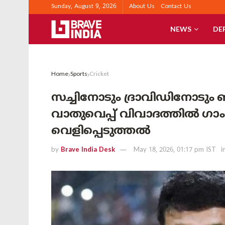
Sunday, August 9, 2026
About Us
Contact Us
NEWS
DE
Home
Sports
Cricket
സച്ചിനോടും ദ്രാവിഡിനോടും
വാതുവെപ്പ് വിവാദത്തിൽ ഗാംഗ
വെളിപ്പെടുത്തൽ
by
Brave India Desk
May 18, 2026, 01:17 pm IST
i