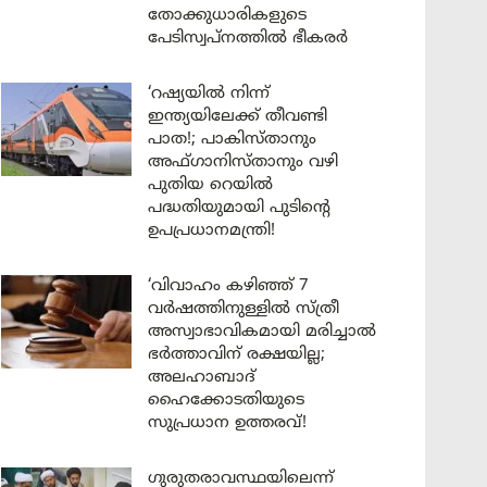
തോക്കുധാരികളുടെ
പേടിസ്വപ്നത്തിൽ ഭീകരർ
‘റഷ്യയിൽ നിന്ന്
ഇന്ത്യയിലേക്ക് തീവണ്ടി
പാത!; പാകിസ്താനും
അഫ്ഗാനിസ്താനും വഴി
പുതിയ റെയിൽ
പദ്ധതിയുമായി പുടിന്റെ
ഉപപ്രധാനമന്ത്രി!
‘വിവാഹം കഴിഞ്ഞ് 7
വർഷത്തിനുള്ളിൽ സ്ത്രീ
അസ്വാഭാവികമായി മരിച്ചാൽ
ഭർത്താവിന് രക്ഷയില്ല;
അലഹാബാദ്
ഹൈക്കോടതിയുടെ
സുപ്രധാന ഉത്തരവ്!
ഗുരുതരാവസ്ഥയിലെന്ന്