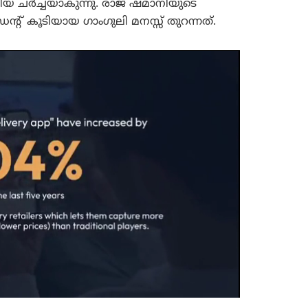
 ചർച്ചയാകുന്നു. രാജ് ഷമാനിയുടെ
റ് കൂടിയായ ഗാംഗുലി മനസ്സ് തുറന്നത്.