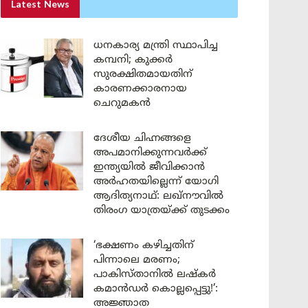
Latest News
ധനകാര്യ മന്ത്രി സ്ഥാപിച്ച
കമ്പനി; കുക്കർ
സുരക്ഷിതമായതിന്
കാരണക്കാരനായ
ചെറുമകൻ
ദേശീയ ചിഹ്നങ്ങളെ
അപമാനിക്കുന്നവർക്ക്
ഇന്ത്യയിൽ ജീവിക്കാൻ
അർഹതയില്ലെന്ന് യോഗി
ആദിത്യനാഥ്: ലഖ്‌നൗവിൽ
തിരംഗ യാത്രയ്ക്ക് തുടക്കം
‘ഭക്ഷണം കഴിച്ചതിന്
പിന്നാലെ മരണം;
പാകിസ്താനിൽ ലഷ്കർ
കമാൻഡർ കൊല്ലപ്പെട്ടു!’:
അജ്ഞാത