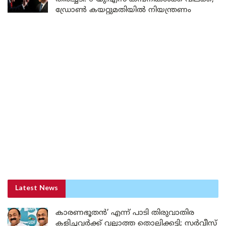
ഡ്രോൺ കയറ്റുമതിയിൽ നിയന്ത്രണം
Latest News
കാരണഭൂതൻ’ എന്ന് പാടി തിരുവാതിര
കളിച്ചവർക്ക് വല്ലാത്ത തൊലിക്കട്ടി; സർവീസ്