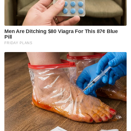
Tags:
Narendra Modi
tmc
mamatha banarjee