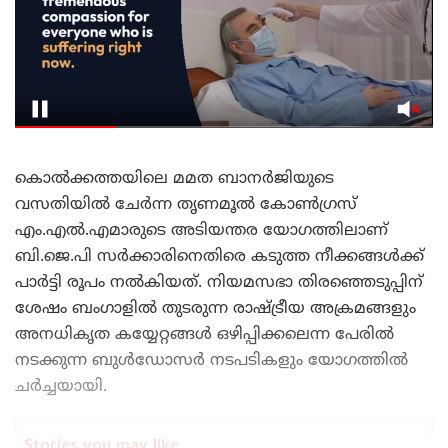
കൊൽക്കത്തയിലെ മമത ബാനർജിയുടെ
വസതിയിൽ ചേർന്ന തൃണമൂൽ കോൺഗ്രസ്
എം.എൽ.എമാരുടെ അടിയന്തര യോഗത്തിലാണ്
ബി.ജെ.പി സർക്കാരിനെതിരെ കടുത്ത നീക്കങ്ങൾക്ക്
പാർട്ടി രൂപം നൽകിയത്. നിയമസഭാ തിരഞ്ഞെടുപ്പിന്
ശേഷം ബംഗാളിൽ തുടരുന്ന രാഷ്ട്രീയ അക്രമങ്ങളും
അനധികൃത കയ്യേറ്റങ്ങൾ ഒഴിപ്പിക്കലെന്ന പേരിൽ
നടക്കുന്ന ബുൾഡോസർ നടപടികളും യോഗത്തിൽ
ചർച്ചയായി.
Stories you may like