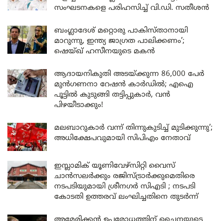
സംഘടനകളെ പരിഹസിച്ച് വി.ഡി. സതീശൻ
ബംഗ്ലാദേശ് മറ്റൊരു പാകിസ്താനായി
മാറുന്നു, ഇന്ത്യ ജാഗ്രത പാലിക്കണം’;
ഷെയ്ഖ് ഹസീനയുടെ മകൻ
ആദായനികുതി അടയ്ക്കുന്ന 86,000 പേർ
മുൻഗണനാ റേഷൻ കാർഡിൽ; എഐ
പൂട്ടിൽ കുടുങ്ങി തട്ടിപ്പുകാർ, വൻ
പിഴയീടാക്കും!
മലബാറുകാർ വന്ന് തിന്നുകുടിച്ച് മുടിക്കുന്നു’;
അധിക്ഷേപവുമായി സിപിഎം നേതാവ്
ഇസ്ലാമിക് യൂണിവേഴ്സിറ്റി വൈസ്
ചാൻസലർക്കും രജിസ്ട്രാർക്കുമെതിരെ
നടപടിയുമായി ശ്രീനഗർ സിഎടി ; നടപടി
കോടതി ഉത്തരവ് ലംഘിച്ചതിനെ തുടർന്ന്
അമേരിക്കൻ ഉപരോധത്തിന് ചൈനയുടെ