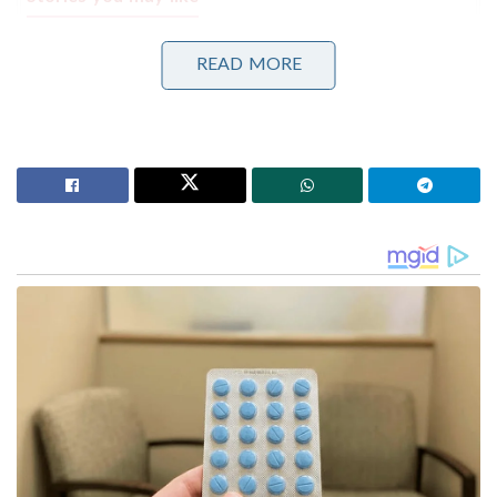
കാരണഭൂതൻ’ എന്ന് പാടി തിരുവാതിര കളിച്ചവർക്ക്
READ MORE
വല്ലാത്ത തൊലിക്കട്ടി; സർവീസ് സംഘടനകളെ
പരിഹസിച്ച് വി.ഡി. സതീശൻ
ബംഗ്ലാദേശ് മറ്റൊരു പാകിസ്താനായി മാറുന്നു, ഇന്ത്യ
ജാഗ്രത പാലിക്കണം’; ഷെയ്ഖ് ഹസീനയുടെ മകൻ
സുവേന്ദു അധികാരിക്കെതിരെ കടുത്ത വിമർശനം:
നാരദ സ്റ്റീങ് ഓപ്പറേഷൻ വിവാദം പരാമർശിച്ചുകൊണ്ട്
മുഖ്യമന്ത്രി സുവേന്ദു അധികാരിക്കെതിരെ അഭിഷേക്
ആഞ്ഞടിച്ചു. “ബംഗാളിൽ ഇതിന് മുൻപും ഒരുപാട്
മുഖ്യമന്ത്രിമാരുണ്ടായിട്ടുണ്ട്. എന്നാൽ ക്യാമറയ്ക്ക്
മുന്നിൽ വെച്ച് പണം വാങ്ങുന്നത് രാജ്യം കണ്ട ഒരാളെ
മുഖ്യമന്ത്രിയാക്കിയത് ഇപ്പോഴാണ്,” അഭിഷേക്
പരിഹസിച്ചു.