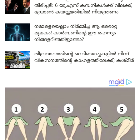
തിരിച്ചടി: 6 യു.എസ് കമ്പനികൾക്ക് വിലക്ക്,
ഡ്രോൺ കയറ്റുമതിയിൽ നിയന്ത്രണം
നമ്മളെയെല്ലാം നിർമ്മിച്ച ആ ഒരൊറ്റ
മൂലകം! കാർബണിന്റെ ഈ രഹസ്യം
നിങ്ങളറിഞ്ഞിട്ടുണ്ടോ?
തീവ്രവാദത്തിന്റെ വെടിയൊച്ചകളിൽ നിന്ന്
വികസനത്തിന്റെ കാഹളത്തിലേക്ക്; കശ്മീർ