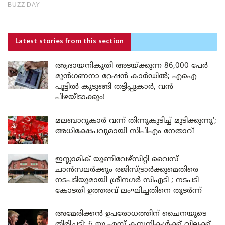
Latest stories
from this section
ആദായനികുതി അടയ്ക്കുന്ന 86,000 പേർ
മുൻഗണനാ റേഷൻ കാർഡിൽ; എഐ
പൂട്ടിൽ കുടുങ്ങി തട്ടിപ്പുകാർ, വൻ
പിഴയീടാക്കും!
മലബാറുകാർ വന്ന് തിന്നുകുടിച്ച് മുടിക്കുന്നു’;
അധിക്ഷേപവുമായി സിപിഎം നേതാവ്
ഇസ്ലാമിക് യൂണിവേഴ്സിറ്റി വൈസ്
ചാൻസലർക്കും രജിസ്ട്രാർക്കുമെതിരെ
നടപടിയുമായി ശ്രീനഗർ സിഎടി ; നടപടി
കോടതി ഉത്തരവ് ലംഘിച്ചതിനെ തുടർന്ന്
അമേരിക്കൻ ഉപരോധത്തിന് ചൈനയുടെ
തിരിച്ചടി: 6 യു.എസ് കമ്പനികൾക്ക് വിലക്ക്,