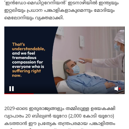
‘ഇൻഡോ-മെഡിറ്ററേനിയൻ’ ഇടനാഴിയിൽ ഇന്ത്യയും
ഇറ്റലിയും പ്രധാന പങ്കാളികളാകുമെന്നും മോദിയും
മെലോനിയും വ്യക്തമാക്കി.
2029-ഓടെ ഇരുരാജ്യങ്ങളും തമ്മിലുള്ള ഉഭയകക്ഷി
വ്യാപാരം 20 ബില്യൺ യൂറോ (2,000 കോടി യൂറോ)
കടത്താൻ ഈ പ്രത്യേക തന്ത്രപരമായ പങ്കാളിത്തം