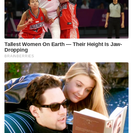
‘മെലോഡി’ എന്ന ജനപ്രിയ ട്രെൻഡിനെ
അനുസ്മരിപ്പിച്ചുകൊണ്ട് പ്രധാനമന്ത്രി മോദി
മെലോനിക്ക് ‘മെലഡി’ ചോക്ലേറ്റുകൾ സമ്മാനമായി
നൽകിയത് കൂടിക്കാഴ്ചയിലെ രസകരമായ
നിമിഷമായി. ഇതിന് നന്ദി പറഞ്ഞുകൊണ്ട് മെലോനി
എക്സിൽ ഒരു കുറിപ്പും പങ്കുവെച്ചു.
Tags:
Narendra Modi
georgia meloni
India-Italy