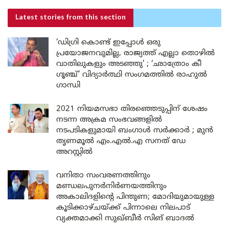
Latest stories
from this section
‘ഡിഗ്രി കൊണ്ട് ഇപ്പോൾ ഒരു
പ്രയോജനവുമില്ല, രാജ്യത്ത് എല്ലാ തൊഴിൽ
വാതിലുകളും അടഞ്ഞു’ ; ‘ഛാത്രോം കീ
ഗൂഞ്ച്’ വിദ്യാർത്ഥി സംഗമത്തിൽ രാഹുൽ
ഗാന്ധി
2021 നിയമസഭാ തിരഞ്ഞെടുപ്പിന് ശേഷം
നടന്ന അക്രമ സംഭവങ്ങളിൽ
നടപടികളുമായി ബംഗാൾ സർക്കാർ ; മുൻ
തൃണമൂൽ എം.എൽ.എ സനത് ഡേ
അറസ്റ്റിൽ
വനിതാ സംവരണത്തിനും
മണ്ഡലപുനർനിർണയത്തിനും
അകാലിദളിന്റെ പിന്തുണ; മോദിയുമായുള്ള
കൂടിക്കാഴ്ചയ്ക്ക് പിന്നാലെ നിലപാട്
വ്യക്തമാക്കി സുഖ്ബീർ സിങ് ബാദൽ