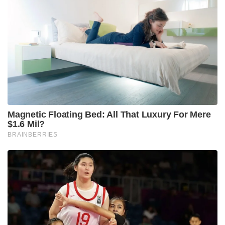
; യു.പി.ഐ നിയമഭേദഗതിയിൽ വ്യക്തത വരുത്തി
കേന്ദ്രസർക്കാർ
തന്ത്രപ്രധാനമായ സമുദ്ര പാതകളുടെ സുരക്ഷ
ഉറപ്പാക്കുന്നതിനും ഇരു രാജ്യങ്ങളും ഒത്തുചേർന്ന്
പ്രവർത്തിക്കും. കൂടാതെ പുനരുപയോഗ ഊർജ്ജം,
ഗ്രീൻ ഹൈഡ്രജൻ എന്നീ മേഖലകളിൽ ഇറ്റലിയുടെ
സാങ്കേതിക മികവും ഇന്ത്യയുടെ വിപണി സാധ്യതകളും
പ്രയോജനപ്പെടുത്തും. തന്ത്രപ്രധാനമായ
ചർച്ചകൾക്കൊപ്പം തന്നെ ഇരു നേതാക്കളും
തമ്മിലുള്ള ഊഷ്മളമായ വ്യക്തിബന്ധവും ഈ
സന്ദർശനത്തിൽ ശ്രദ്ധേയമായി. റോമിൽ എത്തിയ
പ്രധാനമന്ത്രി മോദിക്ക് പ്രധാനമന്ത്രി മെലോനി പ്രത്യേക
അത്താഴവിരുന്ന് ഒരുക്കിയിരുന്നു. തുടർന്ന് ഇരു
നേതാക്കളും ചരിത്രപ്രസിദ്ധമായ കൊളോസിയം
സന്ദർശിക്കുകയും ചെയ്തു.
​സോഷ്യൽ മീഡിയയിൽ തങ്ങളെക്കുറിച്ച് പ്രചരിക്കുന്ന