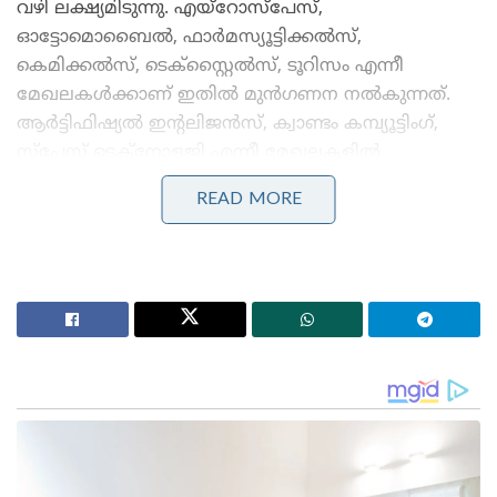
വഴി ലക്ഷ്യമിടുന്നു. എയ്‌റോസ്‌പേസ്,
ഓട്ടോമൊബൈൽ, ഫാർമസ്യൂട്ടിക്കൽസ്,
കെമിക്കൽസ്, ടെക്സ്റ്റൈൽസ്, ടൂറിസം എന്നീ
മേഖലകൾക്കാണ് ഇതിൽ മുൻഗണന നൽകുന്നത്.
ആർട്ടിഫിഷ്യൽ ഇന്റലിജൻസ്, ക്വാണ്ടം കമ്പ്യൂട്ടിംഗ്,
സ്പേസ് ടെക്നോളജി എന്നീ മേഖലകളിൽ
സഹകരണം ശക്തമാക്കാനും ധാരണയായി.
READ MORE
ഭീകരവാദം, സൈബർ കുറ്റകൃത്യങ്ങൾ, മയക്കുമരുന്ന്-
മനുഷ്യക്കടത്ത് എന്നിവയ്‌ക്കെതിരെ സംയുക്തമായി
പോരാടാനും ഇരുരാജ്യങ്ങളും തീരുമാനിച്ചു.
Stories you may like
പാർട്ടിക്ക് വേണ്ടി പ്രതികരിച്ചതിനാണ് കള്ളക്കേസിൽ
ജയിലിൽ അടയ്ക്കപ്പെട്ടത്, പിന്തുണ വേണ്ട, പിന്നിൽ
നിന്ന് കുത്തരുത്; ജയരാജനെതിരെ ആഞ്ഞടിച്ച്
അർജുൻ ആയങ്കി
സാധാരണക്കാർക്കും ചെറുകിട വ്യാപാരികൾക്കും ഒരു
തരത്തിലുള്ള ട്രാൻസാക്ഷൻ നിരക്കുകളും ഈടാക്കില്ല