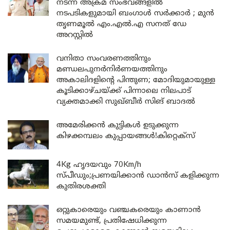
നടന്ന അക്രമ സംഭവങ്ങളിൽ
നടപടികളുമായി ബംഗാൾ സർക്കാർ ; മുൻ
തൃണമൂൽ എം.എൽ.എ സനത് ഡേ
അറസ്റ്റിൽ
വനിതാ സംവരണത്തിനും
മണ്ഡലപുനർനിർണയത്തിനും
അകാലിദളിന്റെ പിന്തുണ; മോദിയുമായുള്ള
കൂടിക്കാഴ്ചയ്ക്ക് പിന്നാലെ നിലപാട്
വ്യക്തമാക്കി സുഖ്ബീർ സിങ് ബാദൽ
അമേരിക്കൻ കുട്ടികൾ ഉടുക്കുന്ന
കിഴക്കമ്പലം കുപ്പായങ്ങൾ!കിറ്റെക്സ്
4Kg ഹൃദയവും 70Km/h
സ്പീഡും;പ്രണയിക്കാൻ ഡാൻസ് കളിക്കുന്ന
കുതിരശക്തി
ഒറ്റുകാരെയും വഞ്ചകരെയും കാണാൻ
സമയമുണ്ട്, പ്രതിഷേധിക്കുന്ന