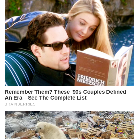
സെന്റർ ഓഫ് എക്സലൻസിൽ റിപ്പോർട്ട്
ചെയ്തിരുന്നില്ലെന്നതും ആശങ്ക കൂട്ടുന്നു.
“രോഹിത് ശരീരം മെലിഞ്ഞ്
പാകപ്പെടുത്തിയിട്ടുണ്ടെങ്കിലും കടുത്ത അന്താരാഷ്ട്ര
മത്സരങ്ങളുടെ സമ്മർദ്ദം താങ്ങാൻ അദ്ദേഹത്തിന്റെ
ശരീരത്തിന് കഴിയുമോ എന്ന് ഉറപ്പില്ല.
ഐ.പി.എല്ലിലെപ്പോലെ ഏകദിനത്തിൽ ‘ഇംപാക്ട്
പ്ലെയർ’ നിയമമില്ല. 50 ഓവറും ഫീൽഡ്
ചെയ്യേണ്ടതുണ്ട്. 40 വയസ്സിനോട് അടുക്കുമ്പോൾ
ശരീരം പഴയതുപോലെ പെട്ടെന്ന് സുഖപ്പെടില്ല,”
ബി.സി.സി.ഐ വൃത്തങ്ങൾ വ്യക്തമാക്കി.
മുൻപ് ഇന്ത്യക്ക് തകർപ്പൻ തുടക്കങ്ങൾ
സമ്മാനിച്ചിരുന്ന ‘അൾട്രാ അഗ്രസീവ്’ ബാറ്റിംഗ് ശൈലി
തുടരാൻ നിലവിൽ രോഹിതിന് സാധിക്കാത്തതിലും ടീം
മാനേജ്മെന്റിന് അതൃപ്തിയുണ്ട്. റിപ്പോർട്ടിലെ ഏറ്റവും
വലിയ വെളിപ്പെടുത്തൽ വിരാട് കോഹ്‌ലിയെയും