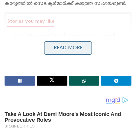
കാര്യത്തിൽ സെലക്ടർമാർക്ക് കടുത്ത സംശയമുണ്ട്.
Stories you may like
കോമൺവെൽത്ത് ഗെയിംസ് പതാക ഏറ്റുവാങ്ങി
ഗുജറാത്ത് മുഖ്യമന്ത്രി; 2030ൽ അഹമ്മദാബാദ്
വേദിയാകും
READ MORE
ഗ്ലാസ്‌ഗോയിൽ ഇന്ത്യൻ ബോക്സിങ് കരുത്ത്:
പ്രിയക്കും സാക്ഷിക്കും അരുന്ധതിക്കും സ്വർണം;
ലവ്‌ലിനയ്ക്ക് വെള്ളി
ഐ.പി.എൽ 2026 സീസണിൽ ഹാംസ്ട്രിങ് പരിക്ക്
മൂലം മുംബൈ ഇന്ത്യൻസിന്റെ ഒന്നിലധികം
മത്സരങ്ങൾ രോഹിതിന് നഷ്ടമായിരുന്നു. അഫ്ഗാൻ
പരമ്പരയ്ക്കുള്ള ടീം തിരഞ്ഞെടുപ്പിന് മുൻപ്
രോഹിതിന്റെ മെഡിക്കൽ റിപ്പോർട്ടുകൾ
സെലക്ടർമാർ ആവശ്യപ്പെട്ടിരുന്നു. കൂടാതെ,
പരിക്കേറ്റതിന് ശേഷം താരം ബി.സി.സി.ഐയുടെ