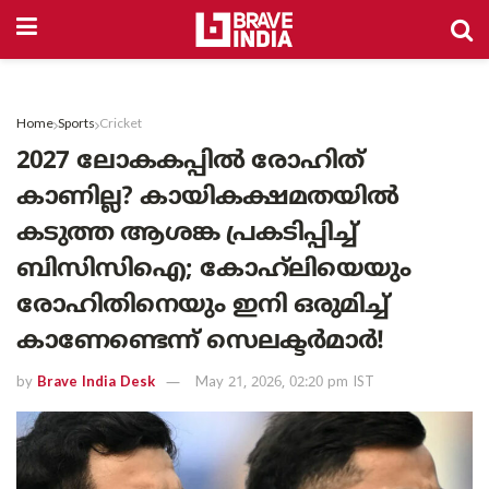
Home
Sports
Cricket
2027 ലോകകപ്പിൽ രോഹിത്
കാണില്ല? കായികക്ഷമതയിൽ
കടുത്ത ആശങ്ക പ്രകടിപ്പിച്ച്
ബിസിസിഐ; കോഹ്‌ലിയെയും
രോഹിതിനെയും ഇനി ഒരുമിച്ച്
കാണേണ്ടെന്ന് സെലക്ടർമാർ!
by
Brave India Desk
May 21, 2026, 02:20 pm IST