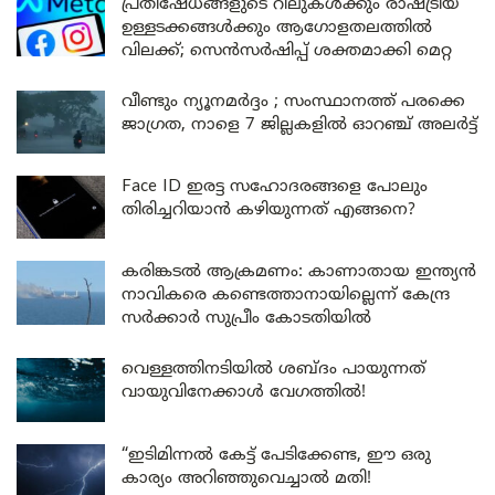
പ്രതിഷേധങ്ങളുടെ റീലുകൾക്കും രാഷ്ട്രീയ
ഉള്ളടക്കങ്ങൾക്കും ആഗോളതലത്തിൽ
വിലക്ക്; സെൻസർഷിപ്പ് ശക്തമാക്കി മെറ്റ
വീണ്ടും ന്യൂനമർദ്ദം ; സംസ്ഥാനത്ത് പരക്കെ
ജാഗ്രത, നാളെ 7 ജില്ലകളിൽ ഓറഞ്ച് അലർട്ട്
Face ID ഇരട്ട സഹോദരങ്ങളെ പോലും
തിരിച്ചറിയാൻ കഴിയുന്നത് എങ്ങനെ?
കരിങ്കടൽ ആക്രമണം: കാണാതായ ഇന്ത്യൻ
നാവികരെ കണ്ടെത്താനായില്ലെന്ന് കേന്ദ്ര
സർക്കാർ സുപ്രീം കോടതിയിൽ
വെള്ളത്തിനടിയിൽ ശബ്ദം പായുന്നത്
വായുവിനേക്കാൾ വേഗത്തിൽ!
“ഇടിമിന്നൽ കേട്ട് പേടിക്കേണ്ട, ഈ ഒരു
കാര്യം അറിഞ്ഞുവെച്ചാൽ മതി!