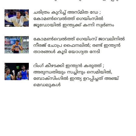
ചരിത്രം കുറിച്ച് അസ്മിത ഡേ ;
കോമൺവെൽത്ത് ഗെയിംസിൽ
ജൂഡോയിൽ ഇന്ത്യക്ക് കന്നി സ്വർണം
കോമൺവെൽത്ത് ഗെയിംസ് ജാവലിനിൽ
നീരജ് ചോപ്ര ഫൈനലിൽ; രണ്ട് ഇന്ത്യൻ
താരങ്ങൾ കൂടി യോഗ്യത നേടി
റിംഗ് കീഴടക്കി ഇന്ത്യൻ കരുത്ത് ;
അരുന്ധതിയും സച്ചിനും സെമിയിൽ,
ബോക്സിംഗിൽ ഇന്ത്യ ഉറപ്പിച്ചത് അഞ്ച്
മെഡലുകൾ