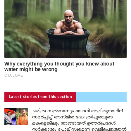
Latest stories
from this section
ചരിത്ര സ്വർണനേട്ടം യോഗി ആദിത്യനാഥിന്
സമർപ്പിച്ച് അസ്മിത ഡേ; ത്രിപുരയുടെ
മകളെങ്കിലും താങ്ങായത് ഉത്തർപ്രദേശ്
സർക്കാരും പോലീസുമെന്ന് വെളിപ്പെടുത്തൽ