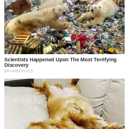
രോഹിത് ശർമ്മയെയും കുറിച്ചുള്ളതാണ്. ഇതുവരെ
രണ്ടുപേരെയും ഒരേ തട്ടിലാണ് സെലക്ഷനായി
പരിഗണിച്ചിരുന്നതെങ്കിൽ ഇനി അത് ഉണ്ടാകില്ല.
“നിലവിൽ വിരാട് കോഹ്‌ലിയുടെ ഫിറ്റ്നസും ഫോമും
ഇന്ത്യയിലെ ഭൂരിഭാഗം ക്രിക്കറ്റ് താരങ്ങളേക്കാളും
വളരെ മുന്നിലാണ്. അതുകൊണ്ട് കോഹ്‌ലിയെയും
രോഹിതിനെയും ഇനി ഒരുമിച്ച് കൂട്ടിക്കുഴയ്ക്കരുത്.
ബി.സി.സി.ഐ മെഡിക്കൽ ടീമുമായി ആലോചിച്ച
ശേഷം രോഹിതിന്റെ കാര്യത്തിൽ കടുത്തൊരു
തീരുമാനമെടുക്കും,” ഉറവിടങ്ങൾ കൂട്ടിച്ചേർത്തു.
ഭാവി മുൻകൂട്ടി കണ്ട് യശസ്വി ജയ്‌സ്വാളിനൊപ്പം
ഇഷാൻ കിഷനെയും ബാക്കപ്പ് ഓപ്പണറായി
സെലക്ടർമാർ ഒരുക്കുന്നുണ്ട്. ഗില്ലിനോ ജയ്‌സ്വാളിനോ
പരിക്കേറ്റാൽ ലോകകപ്പിലേക്ക് മറ്റൊരു
ഓപ്പണറെക്കൂടി സജ്ജമാക്കുകയാണ് ലക്ഷ്യം.