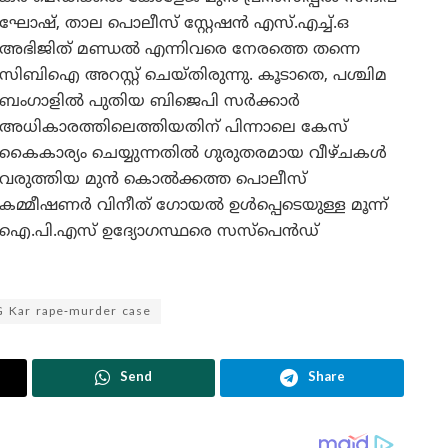
ഘോഷ്, താല പൊലീസ് സ്റ്റേഷൻ എസ്.എച്ച്.ഒ
അഭിജിത് മണ്ഡൽ എന്നിവരെ നേരത്തെ തന്നെ
സിബിഐ അറസ്റ്റ് ചെയ്തിരുന്നു. കൂടാതെ, പശ്ചിമ
ബംഗാളിൽ പുതിയ ബിജെപി സർക്കാർ
അധികാരത്തിലെത്തിയതിന് പിന്നാലെ കേസ്
കൈകാര്യം ചെയ്യുന്നതിൽ ഗുരുതരമായ വീഴ്ചകൾ
വരുത്തിയ മുൻ കൊൽക്കത്ത പൊലീസ്
കമ്മീഷണർ വിനീത് ഗോയൽ ഉൾപ്പെടെയുള്ള മൂന്ന്
ഐ.പി.എസ് ഉദ്യോഗസ്ഥരെ സസ്പെൻഡ്
G Kar rape-murder case
Send
Share