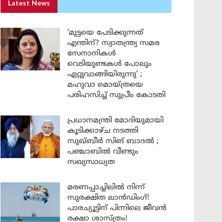
Latest News
‘മുട്ടയെ പേടിക്കുന്നത്
എന്തിന്? സ്വാതന്ത്ര്യ സമര
സേനാനികൾ
വെടിയുണ്ടകൾ പോലും
ഏറ്റുവാങ്ങിയിരുന്നു’ ;
മഹുവാ മൊയ്ത്രയെ
പരിഹസിച്ച് സുപ്രീം കോടതി
പ്രധാനമന്ത്രി മോദിയുമായി
കൂടിക്കാഴ്ച നടത്തി
സുഖ്ബീർ സിങ് ബാദൽ ;
പഞ്ചാബിൽ വീണ്ടും
സഖ്യസാധ്യത
മരണപ്പാച്ചിലിൽ നിന്ന്
സുരക്ഷിത ലാൻഡിംഗ്!
പാരച്യൂട്ടിന് പിന്നിലെ ജീവൻ
രക്ഷാ ശാസ്ത്രം!