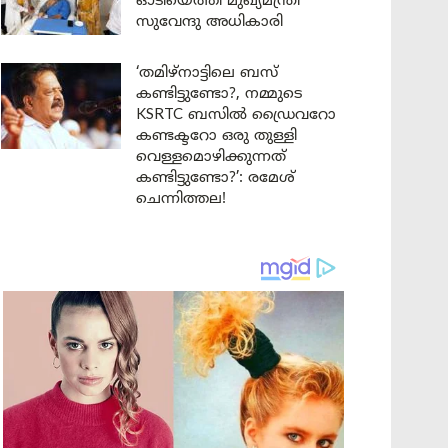
ഓടിയെത്തി മുഖ്യമന്ത്രി
സുവേന്ദു അധികാരി
‘തമിഴ്‌നാട്ടിലെ ബസ്
കണ്ടിട്ടുണ്ടോ?, നമ്മുടെ
KSRTC ബസിൽ ഡ്രൈവറോ
കണ്ടക്ടറോ ഒരു തുള്ളി
വെള്ളമൊഴിക്കുന്നത്
കണ്ടിട്ടുണ്ടോ?’: രമേശ്
ചെന്നിത്തല!