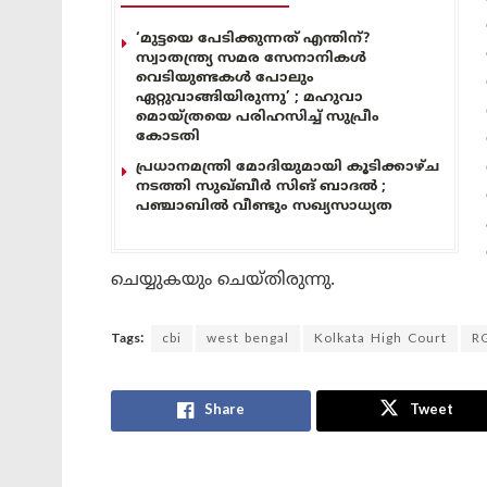
‘മുട്ടയെ പേടിക്കുന്നത് എന്തിന്?
സ്വാതന്ത്ര്യ സമര സേനാനികൾ
വെടിയുണ്ടകൾ പോലും
ഏറ്റുവാങ്ങിയിരുന്നു’ ; മഹുവാ
മൊയ്ത്രയെ പരിഹസിച്ച് സുപ്രീം
കോടതി
പ്രധാനമന്ത്രി മോദിയുമായി കൂടിക്കാഴ്ച
നടത്തി സുഖ്ബീർ സിങ് ബാദൽ ;
പഞ്ചാബിൽ വീണ്ടും സഖ്യസാധ്യത
ചെയ്യുകയും ചെയ്തിരുന്നു.
Tags:
cbi
west bengal
Kolkata High Court
R
Share
Tweet