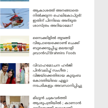
ആകാശത്ത് അനങ്ങാതെ
നില്‍ക്കുന്ന ഹെലികോപ്റ്റര്‍!
ഇതിന് പിന്നിലെ അദ്ഭുത
ശാസ്ത്രം അറിയാമോ?
സൈക്കിളിൽ തുടങ്ങി
വിപ്രോയെക്കൊണ്ട് ചെക്ക്
ബുക്കെടുപ്പിച്ച മലയാളി
ബ്രാൻഡ്!Brahmins Foods
വിവാഹമോചന ഹർജി
പിൻവലിച്ച് സംഗീത ;
വിജയ്ക്കെതിരായ കുടുംബ
കോടതിയിലെ എല്ലാ
നടപടികളും അവസാനിപ്പിച്ചു
മിഥുൻ ചക്രവർത്തി
ആശുപത്രിയിൽ ; കാണാൻ