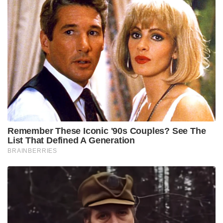
മന്ത്രിമാരോട് ആവശ്യപ്പെട്ടു.
Stories you may like
പാർട്ടിക്ക് വേണ്ടി പ്രതികരിച്ചതിനാണ് കള്ളക്കേസിൽ
ജയിലിൽ അടയ്ക്കപ്പെട്ടത്, പിന്തുണ വേണ്ട, പിന്നിൽ
നിന്ന് കുത്തരുത്; ജയരാജനെതിരെ ആഞ്ഞടിച്ച്
അർജുൻ ആയങ്കി
സാധാരണക്കാർക്കും ചെറുകിട വ്യാപാരികൾക്കും ഒരു
തരത്തിലുള്ള ട്രാൻസാക്ഷൻ നിരക്കുകളും ഈടാക്കില്ല
; യു.പി.ഐ നിയമഭേദഗതിയിൽ വ്യക്തത വരുത്തി
കേന്ദ്രസർക്കാർ
ഭരണപരിഷ്കാരങ്ങൾക്ക് പുറമെ, നിലവിലെ
പശ്ചിമേഷ്യൻ സംഘർഷങ്ങളും അത്
ഇന്ത്യയിലുണ്ടാക്കാവുന്ന സാമ്പത്തിക ആഘാതങ്ങളും
യോഗം വിശദമായി വിലയിരുത്തി. പശ്ചിമേഷ്യയിലെ
യുദ്ധസമാനമായ അന്തരീക്ഷം കാരണം ആഗോള