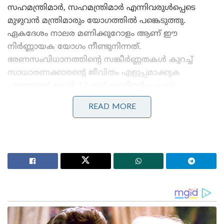
സഹമന്ത്രിമാർ, സഹമന്ത്രിമാർ എന്നിവരുൾപ്പെടെ
മുഴുവൻ മന്ത്രിമാരും യോഗത്തിൽ പങ്കെടുത്തു.
ഏകദേശം നാലര മണിക്കൂറോളം ആണ് ഈ
നിർണ്ണായക യോഗം നീണ്ടുനിന്നത്.
ഭരണസംവിധാനത്തിന്റെ സങ്കീർണ്ണതകൾ കുറച്ച്
സാധാരണക്കാരന്റെ ജീവിതം എളുപ്പമാക്കുക
എന്നതാണ് മോദി 3.0 സർക്കാരിന്റെ പ്രധാന
ലക്ഷ്യമെന്ന് പ്രധാനമന്ത്രി ഓർമ്മിപ്പിച്ചു. ചുവപ്പുനാട
READ MORE
കുരുക്കുകൾ പൂർണമായി ഒഴിവാക്കി ജനങ്ങൾക്ക്
വേഗത്തിൽ തീരുമാനങ്ങൾ ഉണ്ടാകണമെന്ന്
പ്രധാനമന്ത്രി ആവശ്യപ്പെട്ടു. ബിസിനസുകൾക്കും
സാധാരണ പൗരന്മാർക്കും തടസ്സമാകുന്ന അനാവശ്യ
നിയമങ്ങളും നൂലാമാലകളും അടിയന്തരമായി നീക്കം
ചെയ്യണം, പ്രഖ്യാപിച്ച പദ്ധതികൾ താഴെത്തട്ടിലുള്ള
ജനങ്ങളിലേക്ക് കൃത്യസമയത്ത്
എത്തിച്ചേരുന്നുണ്ടെന്ന് മന്ത്രിമാർ നേരിട്ട്
വിലയിരുത്തണം എന്നീ കാര്യങ്ങളും പ്രധാനമന്ത്രി