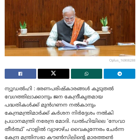
Oplus_16908288
ന്യൂഡൽഹി : ഭരണപരിഷ്കാരങ്ങൾ കൂടുതൽ
വേഗത്തിലാക്കാനും ജന കേന്ദ്രീകൃതമായ
പദ്ധതികൾക്ക് മുൻഗണന നൽകാനും
കേന്ദ്രമന്ത്രിമാർക്ക് കർശന നിർദ്ദേശം നൽകി
പ്രധാനമന്ത്രി നരേന്ദ്ര മോദി. ഡൽഹിയിലെ ‘സേവാ
തീർത്ഥ്’ ഹാളിൽ വ്യാഴാഴ്ച വൈകുന്നേരം ചേർന്ന
കേന്ദ്ര മന്ത്രിസഭാ കൗൺസിലിന്റെ മാരത്തൺ