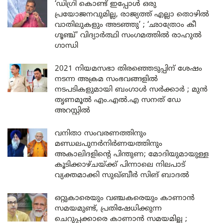
‘ഡിഗ്രി കൊണ്ട് ഇപ്പോൾ ഒരു
പ്രയോജനവുമില്ല, രാജ്യത്ത് എല്ലാ തൊഴിൽ
വാതിലുകളും അടഞ്ഞു’ ; ‘ഛാത്രോം കീ
ഗൂഞ്ച്’ വിദ്യാർത്ഥി സംഗമത്തിൽ രാഹുൽ
ഗാന്ധി
2021 നിയമസഭാ തിരഞ്ഞെടുപ്പിന് ശേഷം
നടന്ന അക്രമ സംഭവങ്ങളിൽ
നടപടികളുമായി ബംഗാൾ സർക്കാർ ; മുൻ
തൃണമൂൽ എം.എൽ.എ സനത് ഡേ
അറസ്റ്റിൽ
വനിതാ സംവരണത്തിനും
മണ്ഡലപുനർനിർണയത്തിനും
അകാലിദളിന്റെ പിന്തുണ; മോദിയുമായുള്ള
കൂടിക്കാഴ്ചയ്ക്ക് പിന്നാലെ നിലപാട്
വ്യക്തമാക്കി സുഖ്ബീർ സിങ് ബാദൽ
ഒറ്റുകാരെയും വഞ്ചകരെയും കാണാൻ
സമയമുണ്ട്, പ്രതിഷേധിക്കുന്ന
ചെറുപ്പക്കാരെ കാണാൻ സമയമില്ല ;