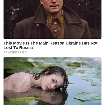
വിപണിയിൽ എണ്ണവില വർദ്ധിക്കുന്നതും വിതരണ
ശൃംഖലയിലെ തടസ്സങ്ങളും വിലക്കയറ്റത്തിന്
കാരണമാകാതിരിക്കാൻ രാജ്യം സ്വീകരിക്കേണ്ട
മുൻകരുതലുകൾ യോഗം ചർച്ച ചെയ്തു.
Tags:
pm modi
ministers meeting
marathon meeting
Narendra Modi