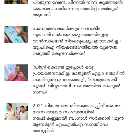
പിന്തുണ വേണ്ട, പിന്നിൽ നിന്ന് കുത്തരുത്;
ജയരാജനെതിരെ ആഞ്ഞടിച്ച് അർജുൻ
ആയങ്കി
സാധാരണക്കാർക്കും ചെറുകിട
വ്യാപാരികൾക്കും ഒരു തരത്തിലുള്ള
ട്രാൻസാക്ഷൻ നിരക്കുകളും ഈടാക്കില്ല ;
യു.പി.ഐ നിയമഭേദഗതിയിൽ വ്യക്തത
വരുത്തി കേന്ദ്രസർക്കാർ
‘ഡിഗ്രി കൊണ്ട് ഇപ്പോൾ ഒരു
പ്രയോജനവുമില്ല, രാജ്യത്ത് എല്ലാ തൊഴിൽ
വാതിലുകളും അടഞ്ഞു’ ; ‘ഛാത്രോം കീ
ഗൂഞ്ച്’ വിദ്യാർത്ഥി സംഗമത്തിൽ രാഹുൽ
ഗാന്ധി
2021 നിയമസഭാ തിരഞ്ഞെടുപ്പിന് ശേഷം
നടന്ന അക്രമ സംഭവങ്ങളിൽ
നടപടികളുമായി ബംഗാൾ സർക്കാർ ; മുൻ
തൃണമൂൽ എം.എൽ.എ സനത് ഡേ
അറസ്റ്റിൽ