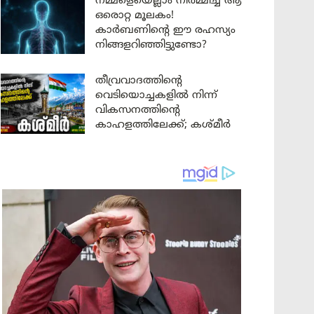
നമ്മളെയെല്ലാം നിർമ്മിച്ച ആ
ഒരൊറ്റ മൂലകം!
കാർബണിന്റെ ഈ രഹസ്യം
നിങ്ങളറിഞ്ഞിട്ടുണ്ടോ?
തീവ്രവാദത്തിന്റെ
വെടിയൊച്ചകളിൽ നിന്ന്
വികസനത്തിന്റെ
കാഹളത്തിലേക്ക്; കശ്മീർ