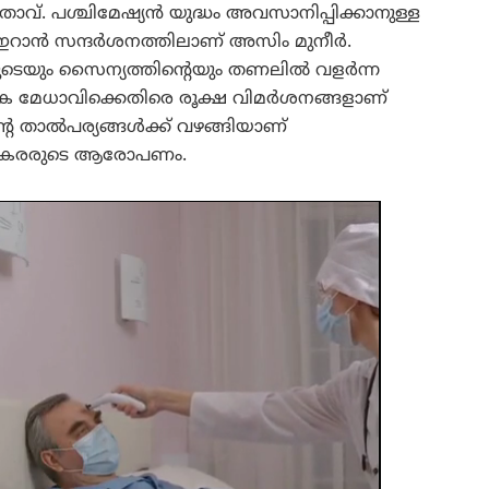
. പശ്ചിമേഷ്യൻ യുദ്ധം അവസാനിപ്പിക്കാനുള്ള
ഇറാൻ സന്ദർശനത്തിലാണ് അസിം മുനീർ.
െയും സൈന്യത്തിന്റെയും തണലിൽ വളർന്ന
മേധാവിക്കെതിരെ രൂക്ഷ വിമർശനങ്ങളാണ്
്റെ താൽപര്യങ്ങൾക്ക് വഴങ്ങിയാണ്
ൻ ഭീകരരുടെ ആരോപണം.