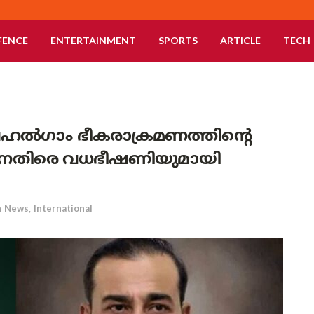
FENCE
ENTERTAINMENT
SPORTS
ARTICLE
TECH
പഹൽഗാം ഭീകരാക്രമണത്തിന്റെ
ിനെതിരെ വധഭീഷണിയുമായി
n
News
,
International