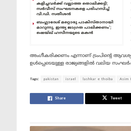
കളിച്ചവർക്ക് വല്ലാത്ത തൊലിക്കട്ടി;
സർവീസ് സംഘടനകളെ പരിഹസിച്ച്
വി.ഡി. സതീശൻ
ബംഗ്ലാദേശ് മറ്റൊരു പാകിസ്താനായി
മാറുന്നു, ഇന്ത്യ ജാഗ്രത പാലിക്കണം’;
ഷെയ്ഖ് ഹസീനയുടെ മകൻ
അംഗീകരിക്കണം എന്നാണ് ട്രംപിന്റെ ആവ
ഉൾപ്പെടെയുള്ള രാജ്യങ്ങളിൽ വലിയ സംഘർഷങ്
Tags:
pakistan
israel
lashkar e thoiba
Asim 
Share
Tweet