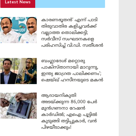
Latest News
കാരണഭൂതൻ’ എന്ന് പാടി
തിരുവാതിര കളിച്ചവർക്ക്
വല്ലാത്ത തൊലിക്കട്ടി;
സർവീസ് സംഘടനകളെ
പരിഹസിച്ച് വി.ഡി. സതീശൻ
ബംഗ്ലാദേശ് മറ്റൊരു
പാകിസ്താനായി മാറുന്നു,
ഇന്ത്യ ജാഗ്രത പാലിക്കണം’;
ഷെയ്ഖ് ഹസീനയുടെ മകൻ
ആദായനികുതി
അടയ്ക്കുന്ന 86,000 പേർ
മുൻഗണനാ റേഷൻ
കാർഡിൽ; എഐ പൂട്ടിൽ
കുടുങ്ങി തട്ടിപ്പുകാർ, വൻ
പിഴയീടാക്കും!