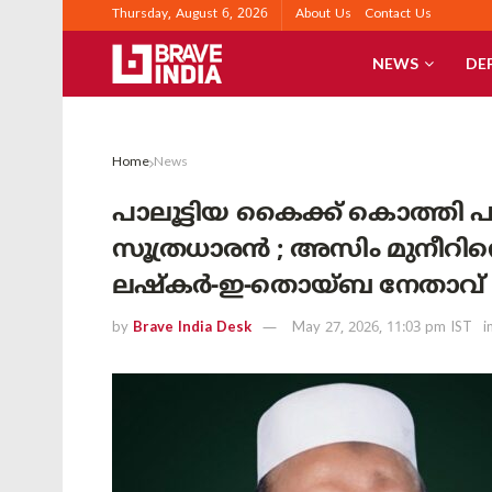
Thursday, August 6, 2026
About Us
Contact Us
NEWS
DE
Home
News
പാലൂട്ടിയ കൈക്ക് കൊത്തി 
സൂത്രധാരൻ ; അസിം മുനീറ
ലഷ്‌കർ-ഇ-തൊയ്ബ നേതാവ്
by
Brave India Desk
May 27, 2026, 11:03 pm IST
i