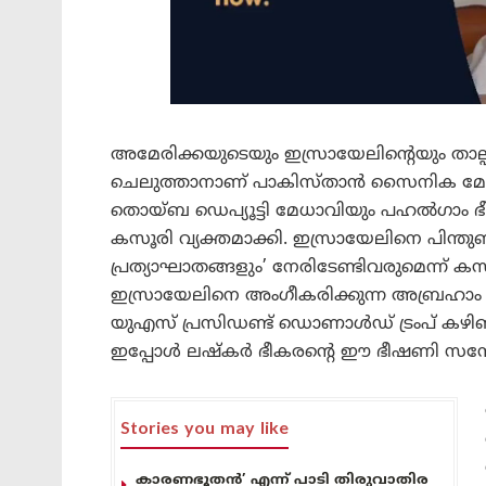
അമേരിക്കയുടെയും ഇസ്രായേലിന്റെയും താല്പര
ചെലുത്താനാണ് പാകിസ്താൻ സൈനിക മേധാവി
തൊയ്ബ ഡെപ്യൂട്ടി മേധാവിയും പഹൽഗാം 
കസൂരി വ്യക്തമാക്കി. ഇസ്രായേലിനെ പിന്ത
പ്രത്യാഘാതങ്ങളും’ നേരിടേണ്ടിവരുമെന്ന് 
ഇസ്രായേലിനെ അംഗീകരിക്കുന്ന അബ്രഹാം 
യുഎസ് പ്രസിഡണ്ട് ഡൊണാൾഡ് ട്രംപ് കഴിഞ്
ഇപ്പോൾ ലഷ്കർ ഭീകരന്റെ ഈ ഭീഷണി സന്ദേശം
Stories you may like
കാരണഭൂതൻ’ എന്ന് പാടി തിരുവാതിര