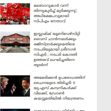
മലബാറുകാർ വന്ന്
തിന്നുകുടിച്ച് മുടിക്കുന്നു’;
അധിക്ഷേപവുമായി
സിപിഎം നേതാവ്
ഇസ്ലാമിക് യൂണിവേഴ്സിറ്റി
വൈസ് ചാൻസലർക്കും
രജിസ്ട്രാർക്കുമെതിരെ
നടപടിയുമായി ശ്രീനഗർ
സിഎടി ; നടപടി കോടതി
ഉത്തരവ് ലംഘിച്ചതിനെ
തുടർന്ന്
അമേരിക്കൻ ഉപരോധത്തിന്
ചൈനയുടെ തിരിച്ചടി: 6
യു.എസ് കമ്പനികൾക്ക്
വിലക്ക്, ഡ്രോൺ
കയറ്റുമതിയിൽ നിയന്ത്രണം