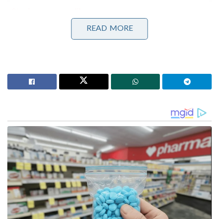
Stories you may like
READ MORE
കോമൺവെൽത്ത് ഗെയിംസ് പതാക ഏറ്റുവാങ്ങി
ഗുജറാത്ത് മുഖ്യമന്ത്രി; 2030ൽ അഹമ്മദാബാദ്
വേദിയാകും
ഗ്ലാസ്‌ഗോയിൽ ഇന്ത്യൻ ബോക്സിങ് കരുത്ത്:
പ്രിയക്കും സാക്ഷിക്കും അരുന്ധതിക്കും സ്വർണം;
ലവ്‌ലിനയ്ക്ക് വെള്ളി
ലഖ്‌നൗ സൂപ്പർ ജയന്റ്‌സിനെതിരായ തന്റെ കന്നി
ഐ.പി.എൽ മത്സരത്തിൽ ഇംപാക്ട് പ്ലെയറായി
ഇറങ്ങിയ വൈഭവ്, നേരിട്ട ആദ്യ പന്തിൽ തന്നെ
ശാർദുൽ താക്കൂറിനെതിരെ സിക്സർ പറത്തി
വരവറിയിച്ചു. ആ മത്സരത്തിൽ 20 പന്തിൽ 34 റൺസ്
നേടി താരം തന്റെ മികവ് തെളിയിച്ചു. ഐ.പി.എൽ
ചരിത്രത്തിലെ ഏറ്റവും പ്രായം കുറഞ്ഞ സെഞ്ച്വറിയൻ
എന്ന നേട്ടം സ്വന്തമാക്കിയാണ് വൈഭവ് തിളങ്ങിയത്.
ഗുജറാത്ത് ടൈറ്റൻസിനെതിരായ മൂന്നാം