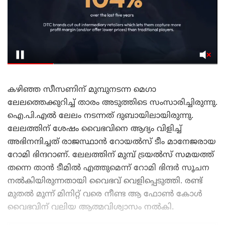
കഴിഞ്ഞ സീസണിന് മുമ്പുനടന്ന മെഗാ
ലേലത്തെക്കുറിച്ച് താരം അടുത്തിടെ സംസാരിച്ചിരുന്നു.
ഐ.പി.എൽ ലേലം നടന്നത് ദുബായിലായിരുന്നു.
ലേലത്തിന് ശേഷം വൈഭവിനെ ആദ്യം വിളിച്ച്
അഭിനന്ദിച്ചത് രാജസ്ഥാൻ റോയൽസ് ടീം മാനേജരായ
റോമി ഭിന്ദറാണ്. ലേലത്തിന് മുമ്പ് ട്രയൽസ് സമയത്ത്
തന്നെ താൻ ടീമിൽ എത്തുമെന്ന് റോമി ഭിന്ദർ സൂചന
നൽകിയിരുന്നതായി വൈഭവ് വെളിപ്പെടുത്തി. രണ്ട്
മുതൽ മൂന്ന് മിനിറ്റ് വരെ നീണ്ട ആ ഫോൺ കോൾ
വൈഭവിന് വലിയ ആത്മവിശ്വാസം നൽകി.