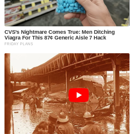
മത്സരത്തിലാണ് 35 പന്തുകൾ മാത്രം നേരിട്ട് താരം
സെഞ്ച്വറി തികച്ചത്. ഐ.പി.എല്ലിൽ ഏറ്റവും
വേഗത്തിൽ സെഞ്ച്വറി നേടുന്ന ഇന്ത്യൻ താരം എന്ന
റെക്കോർഡും ഇതോടെ വൈഭവിന്റെ പേരിലായി.
16 ഇന്നിംഗ്‌സുകളിൽ നിന്ന് 48.50 ശരാശരിയിലും
237.31 എന്ന അതിശയകരമായ സ്‌ട്രൈക്ക് റേറ്റിലും
776 റൺസാണ് താരം അടിച്ചുകൂട്ടിയത്. ഒരു
സെഞ്ച്വറിയും 5 അർധസെഞ്ച്വറികളും ഉൾപ്പെടെയാണ്
താരം സ്കോർ ചെയ്തത്. രാജസ്ഥാന്റെ ഈ
സീസണിലെ മുഴുവൻ യാത്രയും താരത്തിന്റെ
ചിറകിലേറിയായിരുന്നു.
Tags:
RR Vs GT
vaibhav suryavanshi
ipl 2026