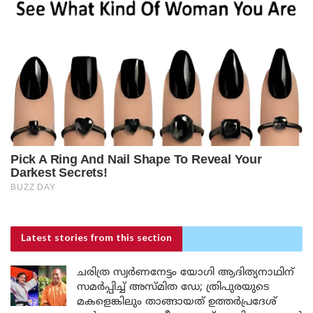
Latest stories
from this section
ചരിത്ര സ്വർണനേട്ടം യോഗി ആദിത്യനാഥിന്
സമർപ്പിച്ച് അസ്മിത ഡേ; ത്രിപുരയുടെ
മകളെങ്കിലും താങ്ങായത് ഉത്തർപ്രദേശ്