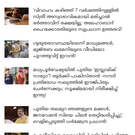
‘വിവാഹം കഴിഞ്ഞ് 7 വർഷത്തിനുള്ളിൽ
സ്ത്രീ അസ്വാഭാവികമായി മരിച്ചാൽ
ഭർത്താവിന് രക്ഷയില്ല; അലഹാബാദ്
ഹൈക്കോടതിയുടെ സുപ്രധാന ഉത്തരവ്!
ഗുരുതരാവസ്ഥയിലെന്ന് മാധ്യമങ്ങൾ;
മുജ്തബ ഖമേനിയുടെ വീഡിയോ
പുറത്തുവിട്ട് ഇറാൻ!
മധ്യപൂർവേഷ്യയിൽ പുതിയ ‘ഇസ്ലാമിക്
നാറ്റോ’? തുർക്കി-പാകിസ്താൻ -സൗദി
പ്രതിരോധ സഖ്യത്തിൽ ഈജിപ്തും
ചേർന്നേക്കും; സൂക്ഷ്മമായി നിരീക്ഷിച്ച്
ഇന്ത്യ!
പുതിയ തലമുറ ഞങ്ങളുടെ മക്കൾ;
ജനറേഷൻ സിയെ ചിലർ തെറ്റിദ്ധരിപ്പിച്ചു’;
വെളിപ്പെടുത്തി ധർമ്മേന്ദ്ര പ്രധാൻ!