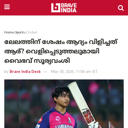
Home
Sports
Cricket
ലേലത്തിന് ശേഷം ആദ്യം വിളിച്ചത്
ആര്? വെളിപ്പെടുത്തലുമായി
വൈഭവ് സൂര്യവംശി
by
Brave India Desk
May 30, 2026, 11:04 am IST