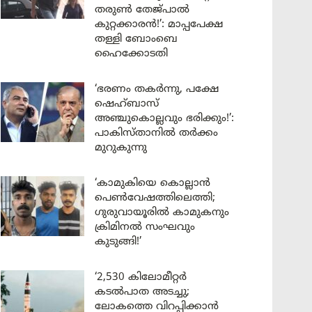
തരുൺ തേജ്പാൽ
കുറ്റക്കാരൻ!’: മാപ്പപേക്ഷ
തള്ളി ബോംബെ
ഹൈക്കോടതി
‘ഭരണം തകർന്നു, പക്ഷേ
ഷെഹ്ബാസ്
അഞ്ചുകൊല്ലവും ഭരിക്കും!’:
പാകിസ്താനിൽ തർക്കം
മുറുകുന്നു
‘കാമുകിയെ കൊല്ലാൻ
പെൺവേഷത്തിലെത്തി;
ഗുരുവായൂരിൽ കാമുകനും
ക്രിമിനൽ സംഘവും
കുടുങ്ങി!’
‘2,530 കിലോമീറ്റർ
കടൽപാത അടച്ചു;
ലോകത്തെ വിറപ്പിക്കാൻ