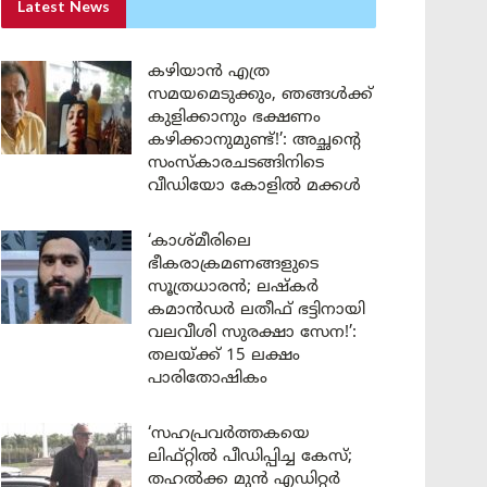
Latest News
കഴിയാൻ എത്ര
സമയമെടുക്കും, ഞങ്ങൾക്ക്
കുളിക്കാനും ഭക്ഷണം
കഴിക്കാനുമുണ്ട്!’: അച്ഛന്റെ
സംസ്കാരചടങ്ങിനിടെ
വീഡിയോ കോളിൽ മക്കൾ
‘കാശ്മീരിലെ
ഭീകരാക്രമണങ്ങളുടെ
സൂത്രധാരൻ; ലഷ്കർ
കമാൻഡർ ലതീഫ് ഭട്ടിനായി
വലവീശി സുരക്ഷാ സേന!’:
തലയ്ക്ക് 15 ലക്ഷം
പാരിതോഷികം
‘സഹപ്രവർത്തകയെ
ലിഫ്റ്റിൽ പീഡിപ്പിച്ച കേസ്;
തഹൽക്ക മുൻ എഡിറ്റർ