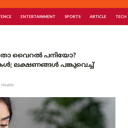
FENCE
ENTERTAINMENT
SPORTS
ARTICLE
TECH
അതോ വൈറൽ പനിയോ?
ൾ; ലക്ഷണങ്ങൾ പങ്കുവെച്ച്
n
Health