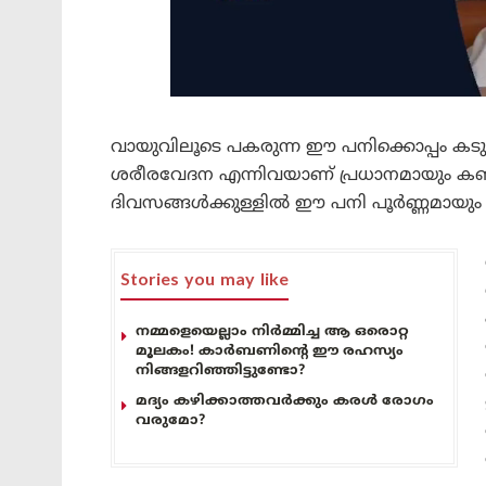
വായുവിലൂടെ പകരുന്ന ഈ പനിക്കൊപ്പം ക
ശരീരവേദന എന്നിവയാണ് പ്രധാനമായും കണ
ദിവസങ്ങൾക്കുള്ളിൽ ഈ പനി പൂർണ്ണമായും മ
Stories you may like
നമ്മളെയെല്ലാം നിർമ്മിച്ച ആ ഒരൊറ്റ
മൂലകം! കാർബണിന്റെ ഈ രഹസ്യം
നിങ്ങളറിഞ്ഞിട്ടുണ്ടോ?
മദ്യം കഴിക്കാത്തവർക്കും കരൾ രോഗം
വരുമോ?