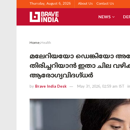
Thursday, August 6, 2026
About Us
Contact Us
NEWS
DE
Home
Health
മലേറിയയോ ഡെങ്കിയോ 
തിരിച്ചറിയാൻ ഇതാ ചില വഴിക
ആരോഗ്യവിദഗ്ദ്ധർ
by
Brave India Desk
May 31, 2026, 02:59 am IST
i