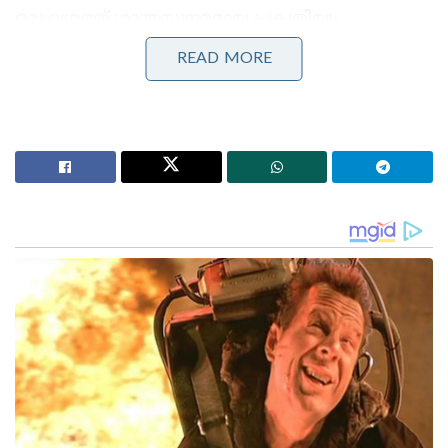
ഒരു വശത്ത് ശാന്തസുന്ദരമായ പ്രകൃതിയും,
മറുവശത്ത് ആദിപരാശക്തിയുടെ തീക്ഷ്ണമായ
READ MORE
ചൈതന്യവും തുടിച്ചുനിൽക്കുന്ന ഈ മണ്ണ്
കേവലമൊരു ആരാധനാലയമല്ല, മറിച്ച് മലയാളിക്ക്
അവൾ ജീവിക്കുന്ന കാവൽദൈവമാണ്, അമ്മയാണ്.
കൊടുങ്ങല്ലൂരമ്മയെന്ന പേര് കേൾക്കുമ്പോൾ തന്നെ
ഏതൊരു ഭക്തന്റെയും ഉള്ളിൽ ഭക്തിയുടെ ഒരു
കൊടുങ്കാറ്റ് വീശിയടിക്കും. പുരാതന കാലത്ത്
ലോകത്തിന്റെ നാനാഭാഗങ്ങളിൽ നിന്നുമുള്ള
കപ്പലുകൾ വന്നിറങ്ങിയിരുന്ന മുസിരിസ് എന്ന
ചരിത്രപ്രസിദ്ധമായ തുറമുഖ നഗരത്തിന്റെ
ഹൃദയഭാഗത്താണ് ഈ ക്ഷേത്രം സ്ഥിതി ചെയ്യുന്നത്.
ദാരികനിഗ്രഹം കഴിഞ്ഞ് ക്രോധമടങ്ങാതെ വന്ന
ഭദ്രകാളിയെ ശാന്തയാക്കി കുടിയിരുത്തിയ ഈ
പുണ്യഭൂമിയിൽ, ദ്രാവിഡ സംസ്കാരത്തിന്റെ
അതിപുരാതനമായ ആചാരപ്പൊലിമകൾ ഇന്നും
മാറ്റുകൂടാതെ നിലനിൽക്കുന്നു. കേരളത്തിലെ