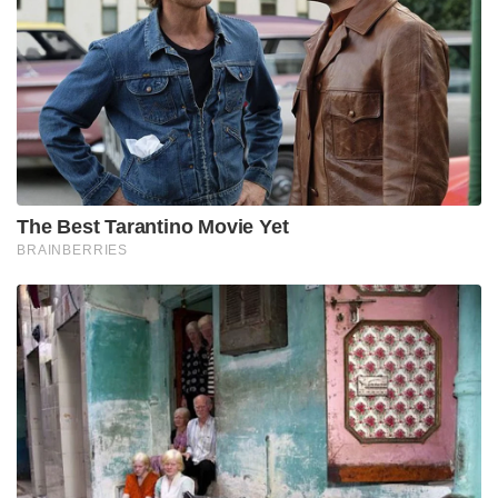
അക്ഷയപാത്രവുമാണ്
Tags:
temple
kodungallur