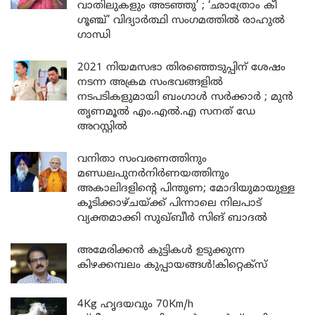
വാതിലുകളും അടഞ്ഞു’ ; ‘ഛാത്രോം കീ
ഗൂഞ്ച്’ വിദ്യാർത്ഥി സംഗമത്തിൽ രാഹുൽ
ഗാന്ധി
2021 നിയമസഭാ തിരഞ്ഞെടുപ്പിന് ശേഷം
നടന്ന അക്രമ സംഭവങ്ങളിൽ
നടപടികളുമായി ബംഗാൾ സർക്കാർ ; മുൻ
തൃണമൂൽ എം.എൽ.എ സനത് ഡേ
അറസ്റ്റിൽ
വനിതാ സംവരണത്തിനും
മണ്ഡലപുനർനിർണയത്തിനും
അകാലിദളിന്റെ പിന്തുണ; മോദിയുമായുള്ള
കൂടിക്കാഴ്ചയ്ക്ക് പിന്നാലെ നിലപാട്
വ്യക്തമാക്കി സുഖ്ബീർ സിങ് ബാദൽ
അമേരിക്കൻ കുട്ടികൾ ഉടുക്കുന്ന
കിഴക്കമ്പലം കുപ്പായങ്ങൾ!കിറ്റെക്സ്
4Kg ഹൃദയവും 70Km/h