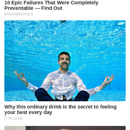
നടക്കുന്ന ‘കാവ് തീണ്ടൽ’ എന്ന ചടങ്ങ് ഭക്തിയുടെ
പരകോടിയാണ്. ഭക്തർ കൂട്ടത്തോടെ അട്ടഹസിച്ചും
ഓടിയും ക്ഷേത്രമുറ്റത്തേക്ക് ഇരച്ചുകയറുമ്പോൾ
അവിടെ മനുഷ്യനും ദൈവവും തമ്മിലുള്ള അകലം
ഇല്ലാതാകുന്നു. തലമുറകളായി പാടിവരുന്ന
ഭരണിപ്പാട്ടുകൾ കേൾക്കുമ്പോൾ അന്യർക്ക് അത്ഭുതം
തോന്നാമെങ്കിലും, അത് അമ്മയ്ക്ക് മുന്നിൽ മക്കൾ
നടത്തുന്ന ആത്മീയമായ ഒരു വിരേചനമാണ്,
പൂർണ്ണമായ ആത്മസമർപ്പണമാണ്. സാമൂഹികമായ
എല്ലാ വേലിക്കെട്ടുകളെയും തകർത്തെറിഞ്ഞ്,
ഭഗവതിയുടെ രൗദ്രഭാവത്തെ സ്വന്തം നെഞ്ചിലേക്ക്
ആവാഹിക്കുന്ന ഈ ആചാരം ഭാരതത്തിൽ തന്നെ
മറ്റെങ്ങും കാണാനാവാത്ത ഒന്നാണ്.
കേരളീയ വാസ്തുശിൽപ്പകലയുടെ തനിമയാർന്ന
ചരിഞ്ഞ മേൽക്കൂരകളും, മനോഹരമായ
തടിപ്പണികളും, വിളക്കുമാടങ്ങളും നിറഞ്ഞ ഈ