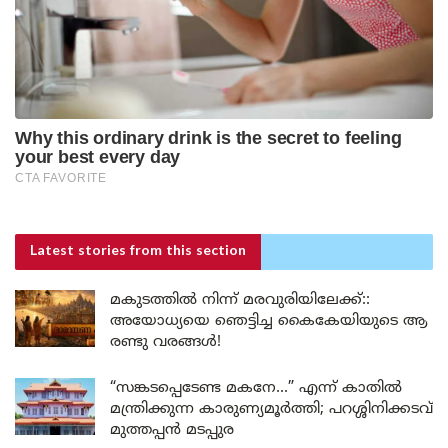
Latest stories
from this section
മകുടത്തിൽ നിന്ന് മരവുരിയിലേക്ക്::
അയോധ്യയെ ഞെട്ടിച്ച കൈകേയിയുടെ ആ
രണ്ടു വരങ്ങൾ!
“സങ്കടപ്പെടേണ്ട മകനേ…” എന്ന് കാതിൽ
മന്ത്രിക്കുന്ന കാരുണ്യമൂർത്തി; പറശ്ശിനിക്കടവ്
മുത്തപ്പൻ മടപ്പുര