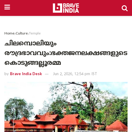
Home
Culture
Temple
ചിലമ്പൊലിയും
രൗദ്രഭാവവും:ഭക്തജനലക്ഷങ്ങളുടെ
കൊടുങ്ങല്ലൂരമ്മ
by
Brave India Desk
Jun 2, 2026, 12:54 pm IST