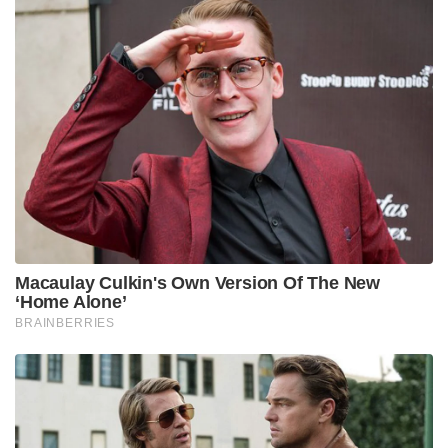
ക്ഷേത്രമുറ്റത്ത് എത്തുമ്പോൾ പുരാതനമായ ഒരു
സംസ്കാരത്തിലേക്ക് നാം നടന്നു കയറുന്നതുപോലെ
തോന്നും. കൂറ്റൻ ഗോപുരങ്ങളുടെ
ആർഭാടങ്ങളില്ലെങ്കിലും, പ്രകൃതിയോട് ഇഴുകിച്ചേർന്നു
കിടക്കുന്ന ഈ ക്ഷേത്രത്തിന്റെ ഓരോ കോണിലും
ഭക്തിയുടെയും നിഗൂഢതയുടെയും ഒരു
പ്രഭാവലയമുണ്ട്. നാടോടി സംസ്കാരവും ശാസ്ത്രീയ
പൂജാവിധികളും ഇത്രമാത്രം മനോഹരമായി
ലയിച്ചുചേർന്ന മറ്റൊരു ദേവീസങ്കേതം കേരളത്തിലില്ല.
നിശ്ശബ്ദതയല്ല, മറിച്ച് തീക്ഷ്ണമായ വികാരങ്ങളും,
ആത്മാവിൽ നിന്നുള്ള വിളിപ്പുറങ്ങളും, അമ്മയുടെ
സംരക്ഷണവലയവുമാണ് കൊടുങ്ങല്ലൂരിനെ
വ്യത്യസ്തമാക്കുന്നത്. ആപത്തുകളിൽ തുണയായും,
രോഗങ്ങളിൽ ശാന്തിയായും, തങ്ങളെ കാക്കുന്ന
അമ്മയായി കുരുംബ ഭഗവതിയെ നെഞ്ചേറ്റുന്ന
ഭക്തർക്ക്, കൊടുങ്ങല്ലൂരിലെ ഈ മണ്ണ് പ്രപഞ്ചത്തിന്റെ
തന്നെ കേന്ദ്രവും, അമ്മയുടെ കാരുണ്യം വറ്റാത്ത