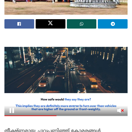
തീക്ഷ്ണമായ ചുവപ്പണിഞ്ഞ് കോമരങ്ങൾ