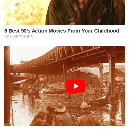
അസംഖ്യം ഭഗവതി ക്ഷേത്രങ്ങളുടെ മാതൃസ്ഥാനമായി,
സമസ്ത ഭൂമിയുടെയും രക്ഷകിയായി കൊടുങ്ങല്ലൂരമ്മ
ഇന്നും ഭക്തലക്ഷങ്ങളെ അനുഗ്രഹിച്ചുകൊണ്ട്
വാണരുളുന്നു.
ശബ്ദമില്ലാത്ത പ്രാർത്ഥനകൾക്കും ശാന്തമായ
ധ്യാനങ്ങൾക്കുമപ്പുറം, ആത്മാവിന്റെ തീക്ഷ്ണമായ
സമർപ്പണം ദൃശ്യമാകുന്ന ഒന്നാണ് ഇവിടുത്തെ
ലോകപ്രസിദ്ധമായ ‘കൊടുങ്ങല്ലൂർ ഭരണി’
മഹോത്സവം. മീനമാസത്തിലെ ഭരണി നാളിൽ
കൊടുങ്ങല്ലൂർ കാവിലേക്ക് ഒഴുകിയെത്തുന്ന
ജനസാഗരം ഭക്തിയുടെ മറ്റൊരു തലമാണ്
ലോകത്തിന് കാണിച്ചുകൊടുക്കുന്നത്. അവിടെ
ഭക്തൻ ഭഗവതിക്ക് മുന്നിൽ പൂർണ്ണമായി
കീഴടങ്ങുകയാണ്. കടുംചുവപ്പ് വസ്ത്രങ്ങളണിഞ്ഞ്,
കയ്യിൽ ചിലമ്പുകളേന്തി, കോമരങ്ങൾ
തുള്ളിയുറയുമ്പോൾ അന്തരീക്ഷമാകെ
ദേവീനാമങ്ങളാൽ മുഖരിതമാകും. ഇതിന്റെ ഭാഗമായി