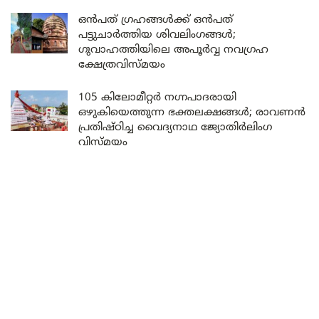
ഒൻപത് ഗ്രഹങ്ങൾക്ക് ഒൻപത്
പട്ടുചാർത്തിയ ശിവലിംഗങ്ങൾ;
ഗുവാഹത്തിയിലെ അപൂർവ്വ നവഗ്രഹ
ക്ഷേത്രവിസ്മയം
105 കിലോമീറ്റർ നഗ്നപാദരായി
ഒഴുകിയെത്തുന്ന ഭക്തലക്ഷങ്ങൾ; രാവണൻ
പ്രതിഷ്ഠിച്ച വൈദ്യനാഥ ജ്യോതിർലിംഗ
വിസ്മയം