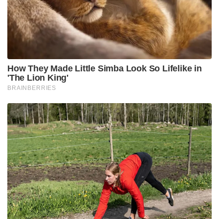
ഫോമിലല്ല എന്നത് അദ്ദേഹത്തിന് തിരിച്ചടിയായി.
ഐ.പി.എല്ലിലും റൺസ് കണ്ടെത്താൻ താരം
ബുദ്ധിമുട്ടിയിരുന്നു. നായകസ്ഥാനത്തുനിന്ന്
മാറ്റിയാൽ, ഫോമിലല്ലാത്ത സൂര്യകുമാർ യാദവ്
വെറുമൊരു കളിക്കാരനായി മാത്രം ടീമിൽ തുടരാൻ
സാധ്യത കുറവാണെന്നാണ് ബി.സി.സി.ഐ
വൃത്തങ്ങൾ നൽകുന്ന സൂചന.
അയർലൻഡ്, ഇംഗ്ലണ്ട് പര്യടനത്തിനുള്ള ഇന്ത്യൻ
ടീമിനെ തിരഞ്ഞെടുക്കുന്നതിന് മുൻപായി തന്നെ
ബി.സി.സി.ഐ ഉന്നതാധികാര സമിതിയെ തങ്ങളുടെ
നിലപാട് അറിയിക്കും. സെലക്ഷൻ കമ്മിറ്റിയും മുഖ്യ
പരിശീലകൻ ഗൗതം ഗംഭീറും ഒരേ നിലപാടിലാണോ
എന്ന കാര്യം ബി.സി.സി.ഐ സെക്രട്ടറി ദേവാജിത്
സക്കിയ സമിതിയെ ബോധ്യപ്പെടുത്തും. ഒരു പുതിയ
ക്യാപ്റ്റനെ കണ്ടെത്തുക എന്നത് ബി.സി.സി.ഐ-യെ
സംബന്ധിച്ചിടത്തോളം നിലവിൽ വളരെ