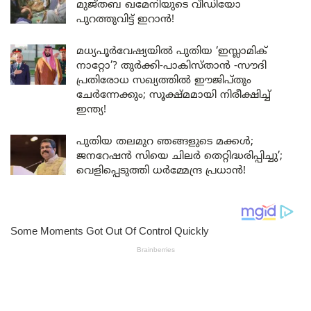
മുജ്തബ ഖമേനിയുടെ വീഡിയോ
പുറത്തുവിട്ട് ഇറാൻ!
മധ്യപൂർവേഷ്യയിൽ പുതിയ ‘ഇസ്ലാമിക്
നാറ്റോ’? തുർക്കി-പാകിസ്താൻ -സൗദി
പ്രതിരോധ സഖ്യത്തിൽ ഈജിപ്തും
ചേർന്നേക്കും; സൂക്ഷ്മമായി നിരീക്ഷിച്ച്
ഇന്ത്യ!
പുതിയ തലമുറ ഞങ്ങളുടെ മക്കൾ;
ജനറേഷൻ സിയെ ചിലർ തെറ്റിദ്ധരിപ്പിച്ചു’;
വെളിപ്പെടുത്തി ധർമ്മേന്ദ്ര പ്രധാൻ!