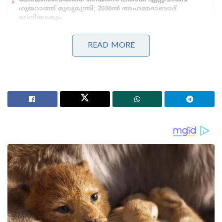
ഗുജറാത്ത് മുഖ്യമന്ത്രി; 2030ൽ അഹമ്മദാബാദ്
വേദിയാകും
ഗ്ലാസ്‌ഗോയിൽ ഇന്ത്യൻ ബോക്സിങ് കരുത്ത്:
പ്രിയക്കും സാക്ഷിക്കും അരുന്ധതിക്കും സ്വർണം;
READ MORE
ലവ്‌ലിനയ്ക്ക് വെള്ളി
ബി.സി.സി.ഐ വൃത്തങ്ങളുടെ സൂചനയനുസരിച്ച്,
സൂര്യകുമാർ യാദവിന് ശേഷം ക്യാപ്റ്റൻ
സ്ഥാനത്തേക്ക് ബിസിസിഐ പരിഗണിക്കുന്നത് മറ്റ്
രണ്ട് താരങ്ങളെയാണ്. ഏകദിന ടീമിന്റെ വൈസ്
ക്യാപ്റ്റൻ കൂടിയായ ശ്രേയസ് അയ്യർ
നായകസ്ഥാനത്തേക്ക് ശക്തമായ പരിഗണനയിലുണ്ട്.
പ്രായവും ടി20 ടീമിലെ സ്ഥിരമായ സാന്നിധ്യവും തിലക്
വർമ്മയ്ക്ക് അനുകൂല ഘടകങ്ങളാണ്.
ബി.സി.സി.ഐ-യിലെ ഒട്ടേറെപ്പേർ തിലക് വർമ്മയെ
ക്യാപ്റ്റനാക്കുന്നതിനെ പിന്തുണയ്ക്കുന്നുണ്ട്.
കഴിഞ്ഞ 18 മാസത്തോളമായി സൂര്യകുമാർ യാദവ്