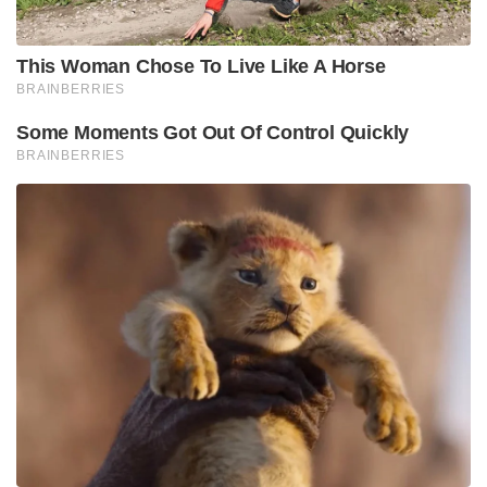
ബുദ്ധിമുട്ടേറിയ കാര്യമാണെന്നും റിപ്പോർട്ടുകൾ
വ്യക്തമാക്കുന്നു.
Tags:
bcci
sanju samson
gautham gambhir