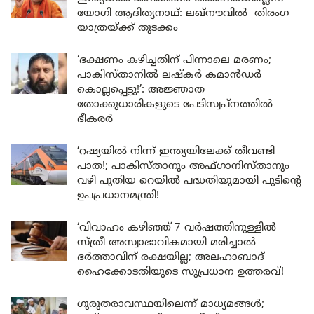
യോഗി ആദിത്യനാഥ്: ലഖ്‌നൗവിൽ തിരംഗ
യാത്രയ്ക്ക് തുടക്കം
‘ഭക്ഷണം കഴിച്ചതിന് പിന്നാലെ മരണം;
പാകിസ്താനിൽ ലഷ്കർ കമാൻഡർ
കൊല്ലപ്പെട്ടു!’: അജ്ഞാത
തോക്കുധാരികളുടെ പേടിസ്വപ്നത്തിൽ
ഭീകരർ
‘റഷ്യയിൽ നിന്ന് ഇന്ത്യയിലേക്ക് തീവണ്ടി
പാത!; പാകിസ്താനും അഫ്ഗാനിസ്താനും
വഴി പുതിയ റെയിൽ പദ്ധതിയുമായി പുടിന്റെ
ഉപപ്രധാനമന്ത്രി!
‘വിവാഹം കഴിഞ്ഞ് 7 വർഷത്തിനുള്ളിൽ
സ്ത്രീ അസ്വാഭാവികമായി മരിച്ചാൽ
ഭർത്താവിന് രക്ഷയില്ല; അലഹാബാദ്
ഹൈക്കോടതിയുടെ സുപ്രധാന ഉത്തരവ്!
ഗുരുതരാവസ്ഥയിലെന്ന് മാധ്യമങ്ങൾ;