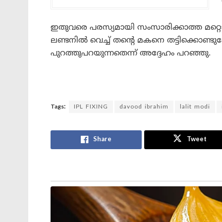
ഇതുവരെ പരസ്യമായി സംസാരിക്കാത്ത മറ്റൊര
ലണ്ടനിൽ വെച്ച് തന്റെ മകനെ തട്ടിക്കൊ
പുറത്തുപറയുന്നതെന്ന് അദ്ദേഹം പറഞ്ഞു.
Tags:
IPL FIXING
davood ibrahim
lalit modi
Share
Tweet