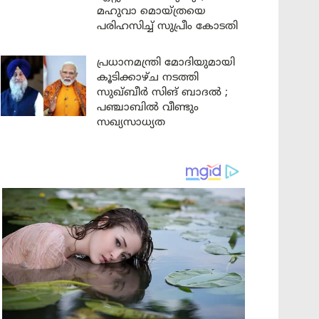
മഹുവാ മൊയ്ത്രയെ
പരിഹസിച്ച് സുപ്രീം കോടതി
പ്രധാനമന്ത്രി മോദിയുമായി
കൂടിക്കാഴ്ച നടത്തി
സുഖ്ബീർ സിങ് ബാദൽ ;
പഞ്ചാബിൽ വീണ്ടും
സഖ്യസാധ്യത