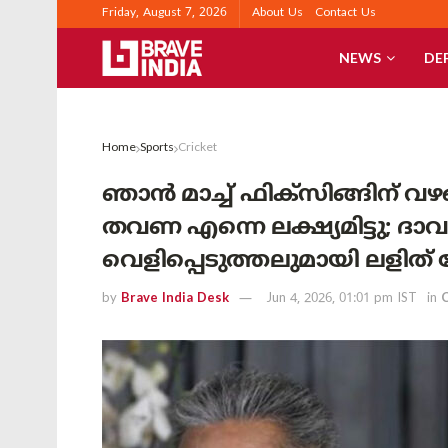
Friday, August 7, 2026
About Us
Contact Us
NEWS
DE
Home
Sports
Cricket
ഞാൻ മാച്ച് ഫിക്‌സിങ്ങിന് വ
തവണ എന്നെ ലക്ഷ്യമിട്ടു; ദ
വെളിപ്പെടുത്തലുമായി ലളിത്
by
Brave India Desk
Jun 4, 2026, 01:01 pm IST
in
C