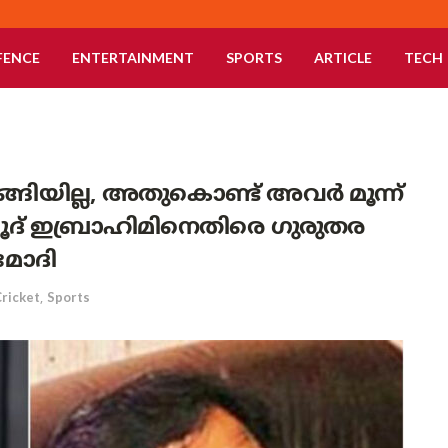
FENCE
ENTERTAINMENT
SPORTS
ARTICLE
TECH
ഴങ്ങിയില്ല, അതുകൊണ്ട് അവർ മൂന്ന്
ാവൂദ് ഇബ്രാഹിമിനെതിരെ ഗുരുതര
 മോദി
ricket
,
Sports