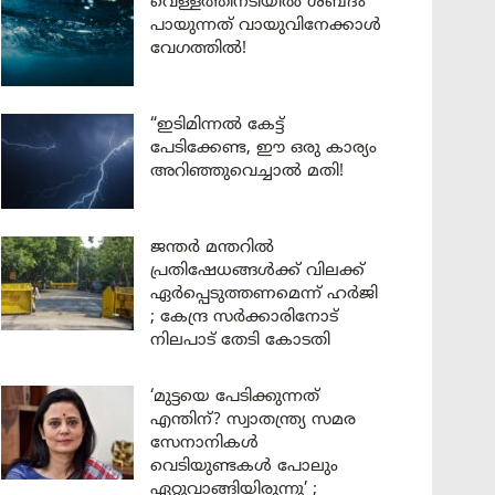
വെള്ളത്തിനടിയിൽ ശബ്ദം
പായുന്നത് വായുവിനേക്കാൾ
വേഗത്തിൽ!
“ഇടിമിന്നൽ കേട്ട്
പേടിക്കേണ്ട, ഈ ഒരു കാര്യം
അറിഞ്ഞുവെച്ചാൽ മതി!
ജന്തർ മന്തറിൽ
പ്രതിഷേധങ്ങൾക്ക് വിലക്ക്
ഏർപ്പെടുത്തണമെന്ന് ഹർജി
; കേന്ദ്ര സർക്കാരിനോട്
നിലപാട് തേടി കോടതി
‘മുട്ടയെ പേടിക്കുന്നത്
എന്തിന്? സ്വാതന്ത്ര്യ സമര
സേനാനികൾ
വെടിയുണ്ടകൾ പോലും
ഏറ്റുവാങ്ങിയിരുന്നു’ ;