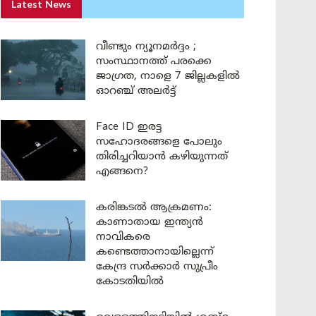
Latest News
വീണ്ടും ന്യൂനമർദ്ദം ;
സംസ്ഥാനത്ത് പരക്കെ
ജാഗ്രത, നാളെ 7 ജില്ലകളിൽ
ഓറഞ്ച് അലർട്ട്
Face ID ഇരട്ട
സഹോദരങ്ങളെ പോലും
തിരിച്ചറിയാൻ കഴിയുന്നത്
എങ്ങനെ?
കരിങ്കടൽ ആക്രമണം:
കാണാതായ ഇന്ത്യൻ
നാവികരെ
കണ്ടെത്താനായില്ലെന്ന്
കേന്ദ്ര സർക്കാർ സുപ്രീം
കോടതിയിൽ