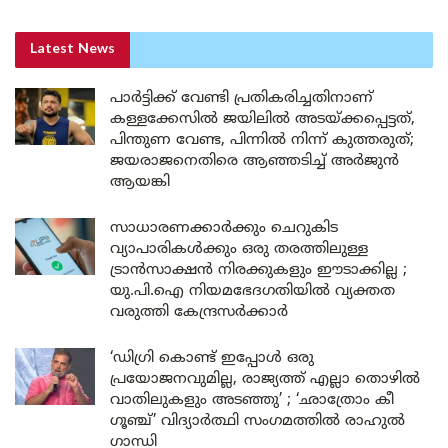
Latest News
പാർട്ടിക്ക് വേണ്ടി പ്രതികരിച്ചതിനാണ്
കള്ളക്കേസിൽ ജയിലിൽ അടയ്ക്കപ്പെട്ടത്,
പിന്തുണ വേണ്ട, പിന്നിൽ നിന്ന് കുത്തരുത്;
ജയരാജനെതിരെ ആഞ്ഞടിച്ച് അർജുൻ
ആയങ്കി
സാധാരണക്കാർക്കും ചെറുകിട
വ്യാപാരികൾക്കും ഒരു തരത്തിലുള്ള
ട്രാൻസാക്ഷൻ നിരക്കുകളും ഈടാക്കില്ല ;
യു.പി.ഐ നിയമഭേദഗതിയിൽ വ്യക്തത
വരുത്തി കേന്ദ്രസർക്കാർ
‘ഡിഗ്രി കൊണ്ട് ഇപ്പോൾ ഒരു
പ്രയോജനവുമില്ല, രാജ്യത്ത് എല്ലാ തൊഴിൽ
വാതിലുകളും അടഞ്ഞു’ ; ‘ഛാത്രോം കീ
ഗൂഞ്ച്’ വിദ്യാർത്ഥി സംഗമത്തിൽ രാഹുൽ
ഗാന്ധി