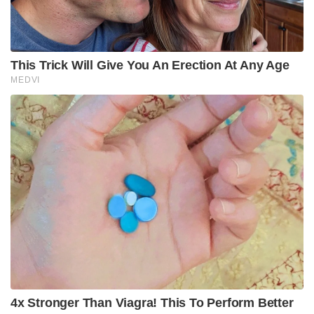
Tags:
BJP
west bengal
Suvendu Adhikari
Buddhadeb Bhattacharjee
mira bhattacharjee