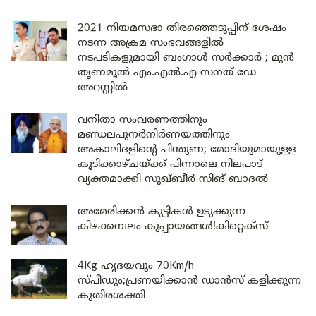
2021 നിയമസഭാ തിരഞ്ഞെടുപ്പിന് ശേഷം
നടന്ന അക്രമ സംഭവങ്ങളിൽ
നടപടികളുമായി ബംഗാൾ സർക്കാർ ; മുൻ
തൃണമൂൽ എം.എൽ.എ സനത് ഡേ
അറസ്റ്റിൽ
വനിതാ സംവരണത്തിനും
മണ്ഡലപുനർനിർണയത്തിനും
അകാലിദളിന്റെ പിന്തുണ; മോദിയുമായുള്ള
കൂടിക്കാഴ്ചയ്ക്ക് പിന്നാലെ നിലപാട്
വ്യക്തമാക്കി സുഖ്ബീർ സിങ് ബാദൽ
അമേരിക്കൻ കുട്ടികൾ ഉടുക്കുന്ന
കിഴക്കമ്പലം കുപ്പായങ്ങൾ!കിറ്റെക്സ്
4Kg ഹൃദയവും 70Km/h
സ്പീഡും;പ്രണയിക്കാൻ ഡാൻസ് കളിക്കുന്ന
കുതിരശക്തി