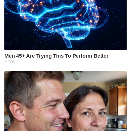
; യു.പി.ഐ നിയമഭേദഗതിയിൽ വ്യക്തത വരുത്തി
കേന്ദ്രസർക്കാർ
സിംഗൂരിലെ വ്യാവസായിക പ്രവർത്തനങ്ങൾ
പുനരുജ്ജീവിപ്പിക്കാൻ സുവേന്ദു അധികാരി സർക്കാർ
പദ്ധതിയിടുന്നുവെന്ന വാർത്തകളെ അവർ സ്വാഗതം
ചെയ്തു. എന്നാൽ വ്യവസായത്തോടൊപ്പം കഴിഞ്ഞ 15
വർഷമായി തകർച്ചയിലായ വിദ്യാഭ്യാസം, ആരോഗ്യം
എന്നീ മേഖലകൾക്കും പുതിയ സർക്കാർ തുല്യ
പരിഗണന നൽകണമെന്ന് അവർ ആവശ്യപ്പെട്ടു.
പശ്ചിമ ബംഗാൾ എല്ലാ മേഖലകളിലും പഴയ
പ്രതാപത്തോടെ പുരോഗതി കൈവരിക്കുക എന്നത്
ബുദ്ധദേവ് ഭട്ടാചാര്യയുടെ വലിയ
സ്വപ്നമായിരുന്നുവെന്നും, അത് സാക്ഷാത്കരിക്കാൻ
പുതിയ ബിജെപി സർക്കാരിന് കഴിഞ്ഞാൽ അത്
തീർച്ചയായും സ്വാഗതം ചെയ്യപ്പെടുമെന്നും പറഞ്ഞാണ്
മീര ഭട്ടാചാര്യ അഭിമുഖം അവസാനിപ്പിച്ചത്.