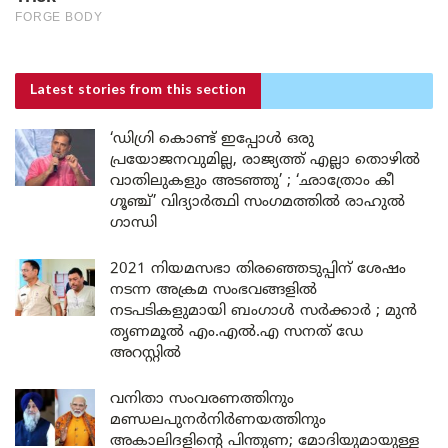
Latest stories
from this section
‘ഡിഗ്രി കൊണ്ട് ഇപ്പോൾ ഒരു
പ്രയോജനവുമില്ല, രാജ്യത്ത് എല്ലാ തൊഴിൽ
വാതിലുകളും അടഞ്ഞു’ ; ‘ഛാത്രോം കീ
ഗൂഞ്ച്’ വിദ്യാർത്ഥി സംഗമത്തിൽ രാഹുൽ
ഗാന്ധി
2021 നിയമസഭാ തിരഞ്ഞെടുപ്പിന് ശേഷം
നടന്ന അക്രമ സംഭവങ്ങളിൽ
നടപടികളുമായി ബംഗാൾ സർക്കാർ ; മുൻ
തൃണമൂൽ എം.എൽ.എ സനത് ഡേ
അറസ്റ്റിൽ
വനിതാ സംവരണത്തിനും
മണ്ഡലപുനർനിർണയത്തിനും
അകാലിദളിന്റെ പിന്തുണ; മോദിയുമായുള്ള