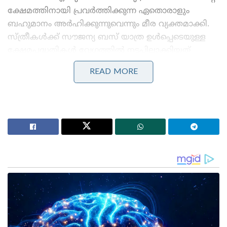
ക്ഷേമത്തിനായി പ്രവർത്തിക്കുന്ന ഏതൊരാളും
ബഹുമാനം അർഹിക്കുന്നുവെന്നും മീര വ്യക്തമാക്കി.
സ്ത്രീകൾക്ക് സൗജന്യ ബസ് യാത്ര ഉൾപ്പെടെയുള്ള
ക്ഷേമപദ്ധതികൾ വേഗത്തിൽ നടപ്പിലാക്കിയത്
സർക്കാരിന്റെ ആത്മാർത്ഥതയ്ക്ക് തെളിവാണെന്നും
READ MORE
അവർ കൂട്ടിച്ചേർത്തു. ‘ആജ് തക് ബംഗ്ല’യ്ക്ക്
നൽകിയ പ്രത്യേക അഭിമുഖത്തിലാണ് മീര ഭട്ടാചാര്യ
പുതിയ സർക്കാരിന്റെ പ്രവർത്തനങ്ങളെ പരസ്യമായി
അഭിനന്ദിച്ച് രംഗത്തെത്തിയത്.
Stories you may like
പാർട്ടിക്ക് വേണ്ടി പ്രതികരിച്ചതിനാണ് കള്ളക്കേസിൽ
ജയിലിൽ അടയ്ക്കപ്പെട്ടത്, പിന്തുണ വേണ്ട, പിന്നിൽ
നിന്ന് കുത്തരുത്; ജയരാജനെതിരെ ആഞ്ഞടിച്ച്
അർജുൻ ആയങ്കി
സാധാരണക്കാർക്കും ചെറുകിട വ്യാപാരികൾക്കും ഒരു
തരത്തിലുള്ള ട്രാൻസാക്ഷൻ നിരക്കുകളും ഈടാക്കില്ല