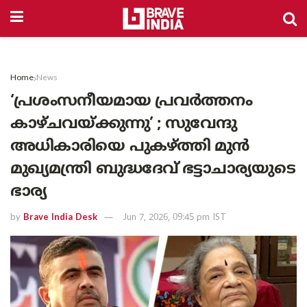
Home
News
‘പ്രശംസനീയമായ പ്രവർത്തനം
കാഴ്ചവയ്ക്കുന്നു’ ; സുവേന്ദു
അധികാരിയെ പുകഴ്ത്തി മുൻ
മുഖ്യമന്ത്രി ബുദ്ധദേവ് ഭട്ടാചാര്യയുടെ
ഭാര്യ
by
Brave India Desk
Jun 7, 2026, 09:45 pm IST