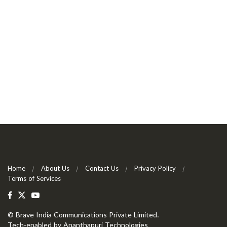
Home
About Us
Contact Us
Privacy Policy
Terms of Services
©
Brave India Communications Private Limited
.
Tech-enabled by
Ananthapuri Technologies