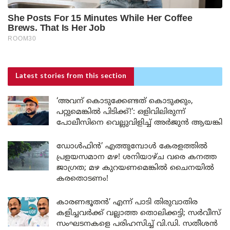
Latest stories
from this section
‘അവന് കൊടുക്കേണ്ടത് കൊടുക്കും,
പറ്റുമെങ്കിൽ പിടിക്ക്!’: ഒളിവിലിരുന്ന്
പോലീസിനെ വെല്ലുവിളിച്ച് അർജുൻ ആയങ്കി
ഡോൾഫിൻ’ എത്തുമ്പോൾ കേരളത്തിൽ
പ്രളയസമാന മഴ! ശനിയാഴ്ച വരെ കനത്ത
ജാഗ്രത; മഴ കുറയണമെങ്കിൽ ചൈനയിൽ
കരതൊടണം!
കാരണഭൂതൻ’ എന്ന് പാടി തിരുവാതിര
കളിച്ചവർക്ക് വല്ലാത്ത തൊലിക്കട്ടി; സർവീസ്
സംഘടനകളെ പരിഹസിച്ച് വി.ഡി. സതീശൻ