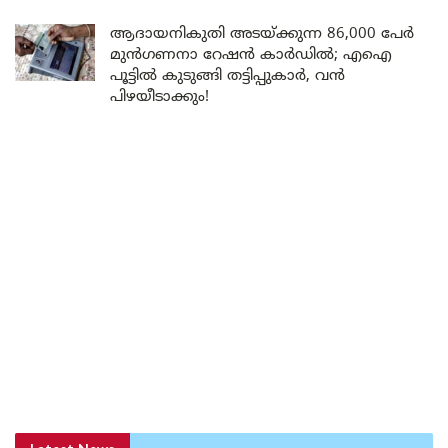
ആദായനികുതി അടയ്ക്കുന്ന 86,000 പേർ
മുൻഗണനാ റേഷൻ കാർഡിൽ; എഐ
പൂട്ടിൽ കുടുങ്ങി തട്ടിപ്പുകാർ, വൻ
പിഴയീടാക്കും!