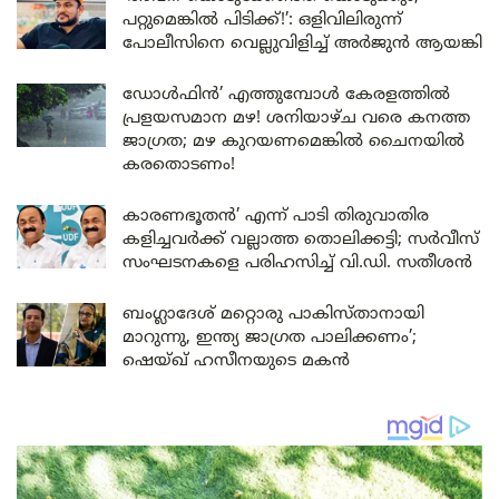
പറ്റുമെങ്കിൽ പിടിക്ക്!’: ഒളിവിലിരുന്ന്
പോലീസിനെ വെല്ലുവിളിച്ച് അർജുൻ ആയങ്കി
ഡോൾഫിൻ’ എത്തുമ്പോൾ കേരളത്തിൽ
പ്രളയസമാന മഴ! ശനിയാഴ്ച വരെ കനത്ത
ജാഗ്രത; മഴ കുറയണമെങ്കിൽ ചൈനയിൽ
കരതൊടണം!
കാരണഭൂതൻ’ എന്ന് പാടി തിരുവാതിര
കളിച്ചവർക്ക് വല്ലാത്ത തൊലിക്കട്ടി; സർവീസ്
സംഘടനകളെ പരിഹസിച്ച് വി.ഡി. സതീശൻ
ബംഗ്ലാദേശ് മറ്റൊരു പാകിസ്താനായി
മാറുന്നു, ഇന്ത്യ ജാഗ്രത പാലിക്കണം’;
ഷെയ്ഖ് ഹസീനയുടെ മകൻ