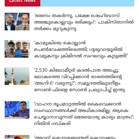
Latest News
‘ഭരണം തകർന്നു, പക്ഷേ ഷെഹ്ബാസ്
അഞ്ചുകൊല്ലവും ഭരിക്കും!’: പാകിസ്താനിൽ
തർക്കം മുറുകുന്നു
‘കാമുകിയെ കൊല്ലാൻ
പെൺവേഷത്തിലെത്തി; ഗുരുവായൂരിൽ
കാമുകനും ക്രിമിനൽ സംഘവും കുടുങ്ങി!’
‘2,530 കിലോമീറ്റർ കടൽപാത അടച്ചു;
ലോകത്തെ വിറപ്പിക്കാൻ ഭാരതത്തിന്റെ
‘അഗ്നി-6′ വരുന്നു?’: സമുദ്രത്തിലുടനീളം
നോൺ-ഫ്ളൈ സോൺ പ്രഖ്യാപിച്ച് ഇന്ത്യ
‘വാഹന രൂപമാറ്റത്തിൽ കൈവെക്കാൻ
സംസ്ഥാനങ്ങൾക്ക് അധികാരമില്ല; ആകെ
ചെയ്യാനാവുന്നത് ഒരേയൊരു കാര്യം മാത്രം!’:
നിതിൻ ഗഡ്കരി
‘അവന് കൊടുക്കേണ്ടത് കൊടുക്കും,