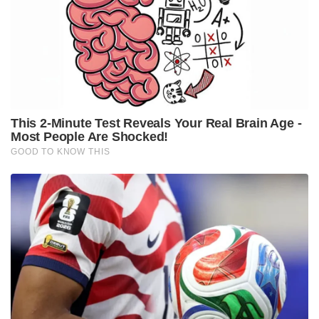
സ്വാമി’ എന്ന പേരിൽ ജനപ്രിയനായ എൻ പ്രശാന്ത്
ഐഎഎസിനെ, ഉന്നത ഉദ്യോഗസ്ഥരുടെ അഴിമതി
ചൂണ്ടിക്കാണിച്ചതിന്റെ പേരിലായിരുന്നു കഴിഞ്ഞ
നവംബറിൽ സസ്പെൻഡ് ചെയ്തത്. സസ്പെൻഷൻ
കാലാവധി നീട്ടി പരമാവധി പീഡിപ്പിക്കാൻ നോക്കിയ
ഇടത് നയങ്ങളെ കാറ്റിൽപ്പറത്തിയാണ് ഇപ്പോൾ
പ്രശാന്തിന് കായിക വകുപ്പിനൊപ്പം യുവജനക്ഷേമം,
മൃഗശാല, മ്യൂസിയം, പുരാവസ്തു വകുപ്പുകളുടെ
സ്പെഷ്യൽ സെക്രട്ടറിയെന്ന സുപ്രധാനമായ അധിക
ചുമതല കൂടി നൽകിയിരിക്കുന്നത്.
മറ്റു പ്രധാന മാറ്റങ്ങളിൽ ഏറ്റവും ശ്രദ്ധേയം വിഴിഞ്ഞം
അന്താരാഷ്ട്ര തുറമുഖത്തിന്റെ എംഡി
സ്ഥാനത്തുനിന്നും ദിവ്യ എസ് അയ്യരെ മാറ്റിയതാണ്.
അവരെ തദ്ദേശ സ്വയംഭരണ വകുപ്പ് പ്രിൻസിപ്പൽ
ഡയറക്ടറായാണ് പുതിയ സർക്കാർ
നിയമിച്ചിരിക്കുന്നത്. സാംസ്കാരിക വകുപ്പ് ഡയറക്ടർ
സ്ഥാനത്തുനിന്നും അവരെ ഒഴിവാക്കിയിട്ടുണ്ട്.