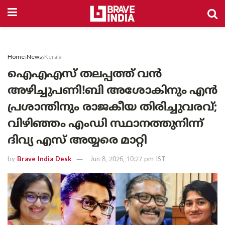
Home
News
Kerala
ഐഎഎസ് തലപ്പത്ത് വൻ
അഴിച്ചുപണി!ബി അശോകിനും എൻ
പ്രശാന്തിനും രാജകീയ തിരിച്ചുവരവ്;
വിഴിഞ്ഞം എംഡി സ്ഥാനത്തുനിന്ന്
ദിവ്യ എസ് അയ്യരെ മാറ്റി
by
Brave India Desk
Jun 8, 2026, 10:27 pm IST