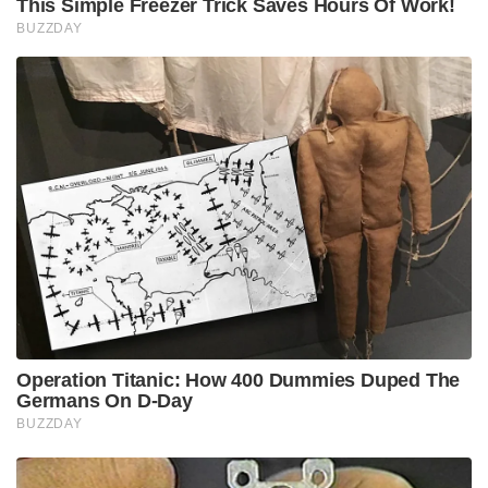
അവർക്ക് വിമാനത്താവളത്തിന്റെയും മെട്രോ
റെയിലിന്റെയും അധിക ചുമതല കൂടി നൽകിയിട്ടുണ്ട്.
സ്നേഹിൽ കുമാർ സിംഗാണ് പുതിയ
പൊതുവിദ്യാഭ്യാസ ഡയറക്ടർ. രാജ്യത്തെ ആദ്യ
ഗോത്രവർഗ്ഗ ഐഎഎസ് ഉദ്യോഗസ്ഥയായ ശ്രീധന്യ
സുരേഷിനെ ഭക്ഷ്യ സുരക്ഷാ കമ്മീഷണറായും
പ്രേംകൃഷ്ണനെ സാംസ്‌കാരിക വകുപ്പ് ഡയറക്ടറായും
നിയമിച്ചുകൊണ്ട് സർക്കാർ ഉത്തരവിറങ്ങി.
Tags:
IAS