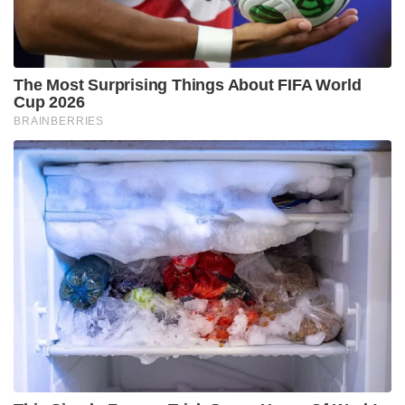
തിരുവനന്തപുരം മുൻ കളക്ടർ കൂടിയായ ജെറോമിക്
ജോർജാണ് പുതിയ വിഴിഞ്ഞം ഇന്റർനാഷണൽ
സീപോർട്ട് എംഡി. വിഴിഞ്ഞം തുറമുഖത്തിന്റെ
സുഗമമായ മുന്നേറ്റത്തിന് വേഗത കൂട്ടാനാണ് ഈ
മാറ്റമെന്നാണ് വിലയിരുത്തൽ. കൂടാതെ
മുഖ്യമന്ത്രിയുടെ സെക്രട്ടറി ഡോ. രത്തൻ യു
കേൽക്കറിന് തുറമുഖ വകുപ്പ് സെക്രട്ടറിയുടെ അധിക
ചുമതല കൂടി നൽകിയിട്ടുണ്ട്.
മറ്റ് പ്രധാന നിയമനങ്ങളിൽ എം ജി രാജമാണിക്യത്തെ
കെഎസ്ഇബി (KSEB) ചെയർമാൻ ആൻഡ്
എംഡിയായി നിയമിച്ചു. ദേവസ്വം വകുപ്പിന്റെ
ചുമതലയിൽ അദ്ദേഹം തുടരുമെങ്കിലും റവന്യൂ
സെക്രട്ടറി, സിവിൽ സപ്ലൈസ് ചുമതലകളിൽ നിന്ന്
അദ്ദേഹത്തെ മാറ്റിയിട്ടുണ്ട്. വിവാദ ഐഎഎസ്
ഉദ്യോഗസ്ഥനായ കെ ഗോപാലകൃഷ്ണനെ പരിസ്ഥിതി
വകുപ്പ് ഡയറക്ടറായും നിയമിച്ചു. ടി വി അനുപമയെ
ഗതാഗത വകുപ്പ് സെക്രട്ടറിയായി നിയമിച്ചപ്പോൾ