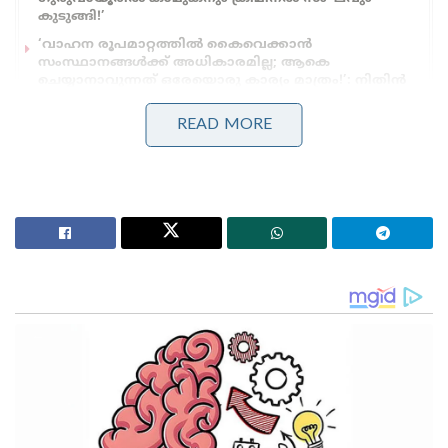
കുടുങ്ങി!’
‘വാഹന രൂപമാറ്റത്തിൽ കൈവെക്കാൻ
സംസ്ഥാനങ്ങൾക്ക് അധികാരമില്ല; ആകെ
ചെയ്യാനാവുന്നത് ഒരേയൊരു കാര്യം മാത്രം!’: നിതിൻ
ഗഡ്കരി
READ MORE
സോഷ്യൽ മീഡിയയിൽ സർക്കാരിന്റെ ജനദ്രോഹ
നയങ്ങളെ വിമർശിച്ചതിനാണ് 1998 ബാച്ചിലെ
മുതിർന്ന ഉദ്യോഗസ്ഥനായ ബി അശോകിനെ കഴിഞ്ഞ
ഏപ്രിൽ മാസത്തിൽ ഇടത് സർക്കാർ സസ്പെൻഡ്
ചെയ്തത്. മുൻ മുഖ്യമന്ത്രി പിണറായി വിജയന്റെയും
ഭരണകൂടത്തിന്റെയും ജനവിരുദ്ധ നയങ്ങൾക്കെതിരെ
തുറന്നടിച്ച അശോകിനെ ഒതുക്കാൻ
നോക്കിയവർക്കുള്ള കനത്ത പ്രഹരമാണ് ഉന്നത
വിദ്യാഭ്യാസ വകുപ്പ് പ്രിൻസിപ്പൽ സെക്രട്ടറി
സ്ഥാനത്തേക്കുള്ള അദ്ദേഹത്തിന്റെ ഈ തിരിച്ചുവരവ്.
അതുപോലെ തന്നെ സോഷ്യൽ മീഡിയയിൽ ‘ബ്രോ