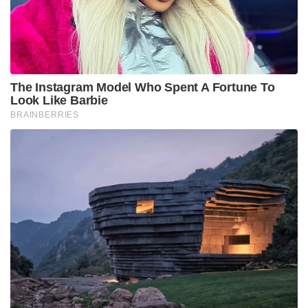
ക്രിക്കറ്റിലെ വമ്പൻ റെക്കോർഡുകളാണ് ഇന്ത്യൻ
ക്യാപ്റ്റൻ തിരുത്തിക്കുറിച്ചത്. ടെസ്റ്റ് ക്രിക്കറ്റിൽ ഇരട്ട
സെഞ്ച്വറി നേടുന്ന ആദ്യ ഇന്ത്യൻ വിക്കറ്റ് കീപ്പർ എന്ന
ബഹുമതി ധോണി സ്വന്തമാക്കി. കൂടാതെ ഒരു
അന്താരാഷ്ട്ര വിക്കറ്റ് കീപ്പർ-ക്യാപ്റ്റൻ നേടുന്ന ഏറ്റവും
ഉയർന്ന ടെസ്റ്റ് സ്കോർ എന്ന അലക് സ്റ്റുവാർട്ടിന്റെ
(164 റൺസ്) റെക്കോർഡ് ധോണി മറികടന്നു.
ആൻഡി ഫ്ലവർ (232), കുമാർ സംഗക്കാര (230)
എന്നിവർക്ക് തൊട്ടുപിന്നിലായി ലോക ക്രിക്കറ്റ്
ചരിത്രത്തിൽ ഒരു വിക്കറ്റ് കീപ്പറുടെ ഏറ്റവും ഉയർന്ന
മൂന്നാമത്തെ ടെസ്റ്റ് സ്കോറായും ഇത് മാറി.
ധോണിയുടെ ഈ അവിശ്വസനീയ ഇന്നിങ്സിന്റെ
ബലത്തിൽ ഇന്ത്യ ഒന്നാം ഇന്നിങ്സിൽ 572 റൺസെന്ന
കൂറ്റൻ സ്കോർ സ്വന്തമാക്കുകയും 192 റൺസിന്റെ
ഭീമൻ ലീഡ് നേടുകയും ചെയ്തു. രണ്ടാം ഇന്നിങ്സിൽ
ഇന്ത്യൻ സ്പിൻ ജോഡികളായ ആർ. അശ്വിൻ, രവീന്ദ്ര
ജഡേജ എന്നിവരുടെ കറക്കത്തിന് മുന്നിൽ