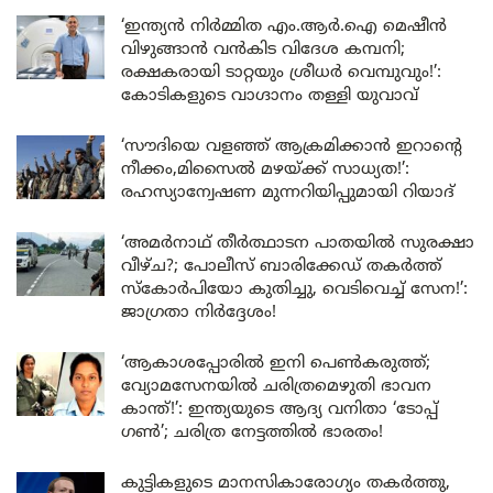
‘ഇന്ത്യൻ നിർമ്മിത എം.ആർ.ഐ മെഷീൻ
വിഴുങ്ങാൻ വൻകിട വിദേശ കമ്പനി;
രക്ഷകരായി ടാറ്റയും ശ്രീധർ വെമ്പുവും!’:
കോടികളുടെ വാഗ്ദാനം തള്ളി യുവാവ്
‘സൗദിയെ വളഞ്ഞ് ആക്രമിക്കാൻ ഇറാന്റെ
നീക്കം,മിസൈൽ മഴയ്ക്ക് സാധ്യത!’:
രഹസ്യാന്വേഷണ മുന്നറിയിപ്പുമായി റിയാദ്
‘അമർനാഥ് തീർത്ഥാടന പാതയിൽ സുരക്ഷാ
വീഴ്ച?; പോലീസ് ബാരിക്കേഡ് തകർത്ത്
സ്കോർപിയോ കുതിച്ചു, വെടിവെച്ച് സേന!’:
ജാഗ്രതാ നിർദ്ദേശം!
‘ആകാശപ്പോരിൽ ഇനി പെൺകരുത്ത്;
വ്യോമസേനയിൽ ചരിത്രമെഴുതി ഭാവന
കാന്ത്!’: ഇന്ത്യയുടെ ആദ്യ വനിതാ ‘ടോപ്പ്
ഗൺ’; ചരിത്ര നേട്ടത്തിൽ ഭാരതം!
കുട്ടികളുടെ മാനസികാരോഗ്യം തകർത്തു,