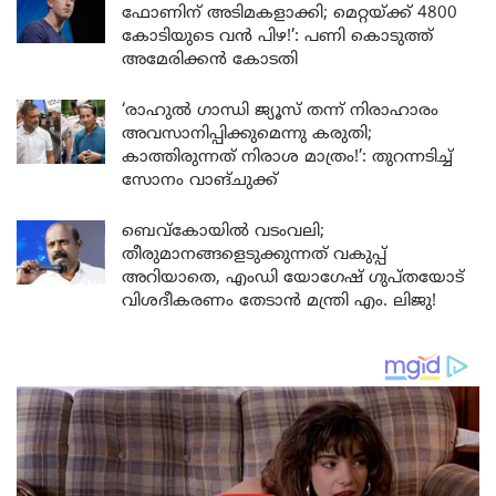
ഫോണിന് അടിമകളാക്കി; മെറ്റയ്ക്ക് 4800
കോടിയുടെ വൻ പിഴ!’: പണി കൊടുത്ത്
അമേരിക്കൻ കോടതി
‘രാഹുൽ ഗാന്ധി ജ്യൂസ് തന്ന് നിരാഹാരം
അവസാനിപ്പിക്കുമെന്നു കരുതി;
കാത്തിരുന്നത് നിരാശ മാത്രം!’: തുറന്നടിച്ച്
സോനം വാങ്‌ചുക്ക്
ബെവ്കോയിൽ വടംവലി;
തീരുമാനങ്ങളെടുക്കുന്നത് വകുപ്പ്
അറിയാതെ, എംഡി യോഗേഷ് ഗുപ്തയോട്
വിശദീകരണം തേടാൻ മന്ത്രി എം. ലിജു!