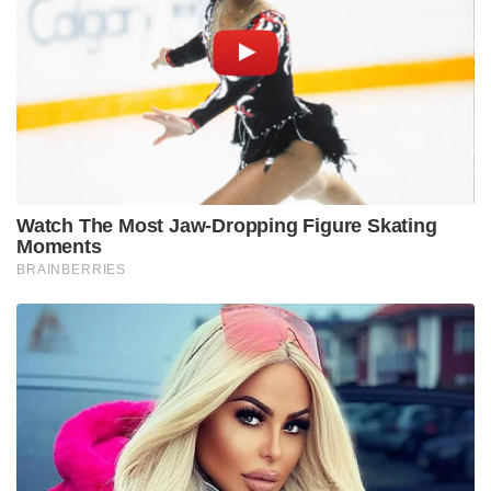
പ്രിയക്കും സാക്ഷിക്കും അരുന്ധതിക്കും സ്വർണം;
ലവ്‌ലിനയ്ക്ക് വെള്ളി
കോഹ്‌ലിയുടെ മടക്കത്തിന് ശേഷം ഇന്ത്യൻ മിഡിൽ
ഓർഡർ തകരുകയും ഇന്ത്യ 406-ന് 8 വിക്കറ്റ് എന്ന
നിലയിലേക്ക് വീഴുകയും ചെയ്തു. എന്നാൽ ഒൻപതാം
വിക്കറ്റിൽ അരങ്ങേറ്റക്കാരനായ ഭുവനേശ്വർ
കുമാറിനെ കൂട്ടുപിടിച്ച് ധോണി നടത്തിയ
പോരാട്ടമാണ് മത്സരത്തിന്റെ ഗതി മാറ്റിയത്. ഇരുവരും
ചേർന്ന് പടുത്തുയർത്തിയ 140 റൺസിന്റെ ചരിത്ര
കൂട്ടുകെട്ടിൽ 90 ശതമാനം റൺസും സ്കോർ
ചെയ്തത് ധോണി ഒറ്റയ്ക്കായിരുന്നു. ഭുവി 97
പന്തുകൾ പ്രതിരോധിച്ച് 38 റൺസുമായി ഒരു വശത്ത്
പിന്തുണ നൽകിയപ്പോൾ, മറുഭാഗത്ത് ധോണി
ഓസീസ് ബൗളർമാരെ നാമാവശേഷമാക്കി.
ചെപ്പോക്കിലെ ഈ പ്രകടനത്തോടെ ലോക