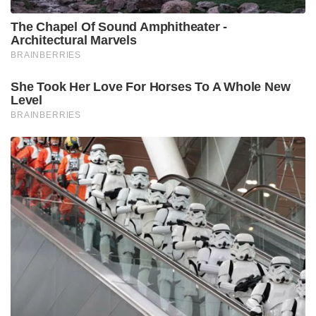
ഓസ്‌ട്രേലിയ 241 റൺസിന് തകർന്നു. തുടർന്ന് 50
റൺസിന്റെ വിജയലക്ഷ്യം 8 വിക്കറ്റ് ബാക്കി നിൽക്കെ
ഇന്ത്യ അനായാസം മറികടന്നു. ധോണി
തന്നെയായിരുന്നു പ്ലെയർ ഓഫ് ദി മാച്ച്. ഈ ഒരു
മത്സര വിജയമാണ് പിന്നീട് ആ ടെസ്റ്റ് പരമ്പരയിൽ
ഇന്ത്യ ഓസ്‌ട്രേലിയയെ 4-0 ന് വൈറ്റ്‌വാഷ് ചെയ്ത്
ചരിത്രം കുറിക്കാൻ വഴിതെളിച്ചത്.
Tags:
MS Dhoni
sachin tendulkar
India vs Australia