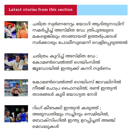
Latest stories
from this section
ചരിത്ര സ്വർണനേട്ടം യോഗി ആദിത്യനാഥിന്
സമർപ്പിച്ച് അസ്മിത ഡേ; ത്രിപുരയുടെ
മകളെങ്കിലും താങ്ങായത് ഉത്തർപ്രദേശ്
സർക്കാരും പോലീസുമെന്ന് വെളിപ്പെടുത്തൽ
ചരിത്രം കുറിച്ച് അസ്മിത ഡേ ;
കോമൺവെൽത്ത് ഗെയിംസിൽ
ജൂഡോയിൽ ഇന്ത്യക്ക് കന്നി സ്വർണം
കോമൺവെൽത്ത് ഗെയിംസ് ജാവലിനിൽ
നീരജ് ചോപ്ര ഫൈനലിൽ; രണ്ട് ഇന്ത്യൻ
താരങ്ങൾ കൂടി യോഗ്യത നേടി
റിംഗ് കീഴടക്കി ഇന്ത്യൻ കരുത്ത് ;
അരുന്ധതിയും സച്ചിനും സെമിയിൽ,
ബോക്സിംഗിൽ ഇന്ത്യ ഉറപ്പിച്ചത് അഞ്ച്
മെഡലുകൾ