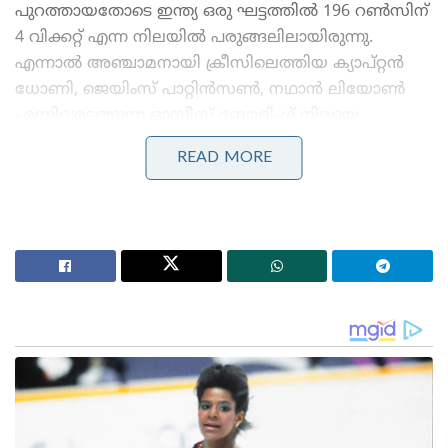
പുറത്തായതോടെ ഇന്ത്യ ഒരു ഘട്ടത്തിൽ 196 റൺസിന്
4 വിക്കറ്റ് എന്ന നിലയിൽ പരുങ്ങലിലായിരുന്നു.
എന്നാൽ അഞ്ചാമനായി ക്രീസിലെത്തിയ ക്യാപ്റ്റൻ
ധോണി, ജെയിംസ് പാറ്റിൻസൺ, നഥാൻ ലിയോൺ
എന്നിവരടങ്ങുന്ന ഓസീസ് ബോളിംഗ് നിരയെ
സമ്മർദ്ദത്തിലാക്കുന്ന കൗണ്ടർ-അറ്റാക്കിംഗ്
READ MORE
ശൈലിയാണ് പുറത്തെടുത്തത്. വിരാട്
കോഹ്‌ലിയുമൊത്ത് (107 റൺസ്) അഞ്ചാം വിക്കറ്റിൽ
128 റൺസ് കൂട്ടിച്ചേർക്കാൻ ധോണിക്കായി. വെറും
231 പന്തുകളിൽ നിന്നാണ് ധോണി അന്ന് തന്റെ ഇരട്ട
സെഞ്ച്വറി പൂർത്തിയാക്കിയത്.
Stories you may like
കോമൺവെൽത്ത് ഗെയിംസ് പതാക ഏറ്റുവാങ്ങി
ഗുജറാത്ത് മുഖ്യമന്ത്രി; 2030ൽ അഹമ്മദാബാദ്
വേദിയാകും
ഗ്ലാസ്‌ഗോയിൽ ഇന്ത്യൻ ബോക്സിങ് കരുത്ത്: