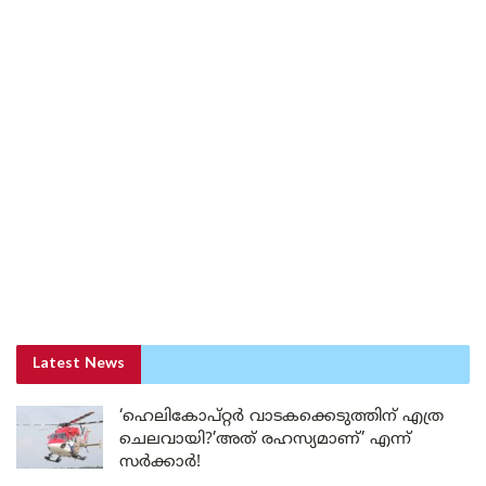
Latest News
‘ഹെലികോപ്റ്റർ വാടകക്കെടുത്തിന് എത്ര
ചെലവായി?’അത് രഹസ്യമാണ്’ എന്ന്
സർക്കാർ!