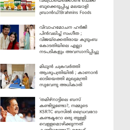
വിപ്രോയെക്കൊണ്ട് ചെക്ക്
ബുക്കെടുപ്പിച്ച മലയാളി
ബ്രാൻഡ്!Brahmins Foods
വിവാഹമോചന ഹർജി
പിൻവലിച്ച് സംഗീത ;
വിജയ്ക്കെതിരായ കുടുംബ
കോടതിയിലെ എല്ലാ
നടപടികളും അവസാനിപ്പിച്ചു
മിഥുൻ ചക്രവർത്തി
ആശുപത്രിയിൽ ; കാണാൻ
ഓടിയെത്തി മുഖ്യമന്ത്രി
സുവേന്ദു അധികാരി
‘തമിഴ്‌നാട്ടിലെ ബസ്
കണ്ടിട്ടുണ്ടോ?, നമ്മുടെ
KSRTC ബസിൽ ഡ്രൈവറോ
കണ്ടക്ടറോ ഒരു തുള്ളി
വെള്ളമൊഴിക്കുന്നത്