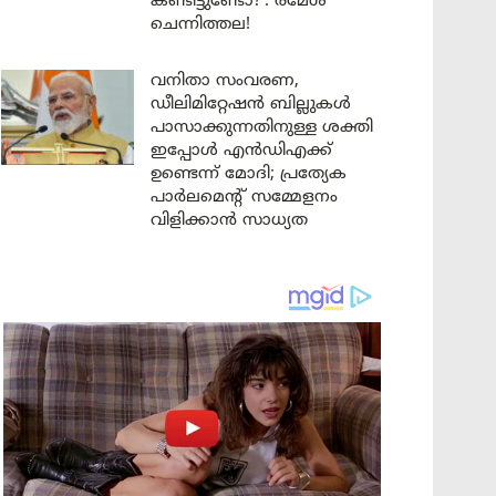
കണ്ടിട്ടുണ്ടോ?’: രമേശ്
ചെന്നിത്തല!
വനിതാ സംവരണ,
ഡീലിമിറ്റേഷൻ ബില്ലുകൾ
പാസാക്കുന്നതിനുള്ള ശക്തി
ഇപ്പോൾ എൻഡിഎക്ക്
ഉണ്ടെന്ന് മോദി; പ്രത്യേക
പാർലമെന്റ് സമ്മേളനം
വിളിക്കാൻ സാധ്യത