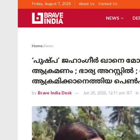
Friday, August 7, 2026
About Us
Contact Us
NEWS
DE
Home
News
‘പുഷ്പ’ ജഹാംഗീർ ഖാനെ മോച
ആക്രമണം ; ഭാര്യ അറസ്റ്റിൽ 
ആക്രമിക്കാനെത്തിയ പെൺപടയ
by
Brave India Desk
Jun 20, 2026, 12:11 pm IST
in