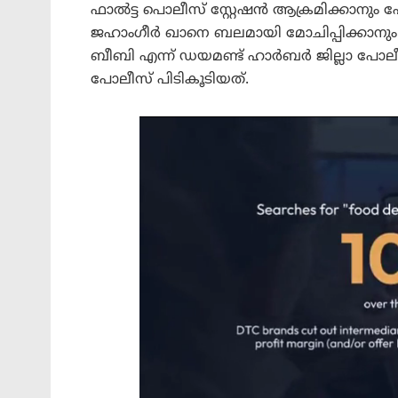
ഫാൽട്ട പൊലീസ് സ്റ്റേഷൻ ആക്രമിക്കാനും
ജഹാംഗീർ ഖാനെ ബലമായി മോചിപ്പിക്കാനും 
ബീബി എന്ന് ഡയമണ്ട് ഹാർബർ ജില്ലാ പോല
പോലീസ് പിടികൂടിയത്.