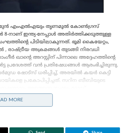
ായ മുൻ എംഎൽഎയും തൃണമൂൽ കോൺഗ്രസ്
നാണ് ഇന്ത്യ-നേപ്പാൾ അതിർത്തിക്കടുത്തുള്ള
ഘത്തിന്റെ പിടിയിലാകുന്നത്. ​ഭൂമി കൈയേറ്റം,
 , രാഷ്ട്രീയ അക്രമങ്ങൾ തുടങ്ങി നിരവധി
ർ ഖാന്റെ അറസ്റ്റിന് പിന്നാലെ അദ്ദേഹത്തിന്റെ
ട പ്രദേശത്ത് വൻ പ്രതിഷേധങ്ങൾ ആരംഭിച്ചിരുന്നു.
മുഡ ഷോട്സ് ധരിപ്പിച്ച്, അരയിൽ കയർ കെട്ടി
യികളെ പ്രകോപിപ്പിച്ചത്. സറിന ബീബിയുടെ
പുരുഷന്മാരും അടങ്ങുന്ന സംഘം റോഡ്
റ്റേഷനിലേക്ക് മാർച്ച് നടത്തുകയുമായിരുന്നു.
EAD MORE
പോലീസ് സ്റ്റേഷൻ ആക്രമിച്ചു പ്രതിയെ
മോചിപ്പിക്കാൻ സറിന ബീബിയുടെ നേതൃത്വത്തിൽ
വൻ ആയുധശേഖരവും ആളുകളെയും കൂട്ടി
Send
Share