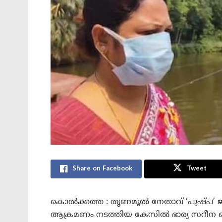
Share on Facebook
Tweet
കൊൽക്കത്ത : തൃണമൂൽ നേതാവ് ‘പുഷ്പ’ 
ആക്രമണം നടത്തിയ കേസിൽ ഭാര്യ സറീന ബീ