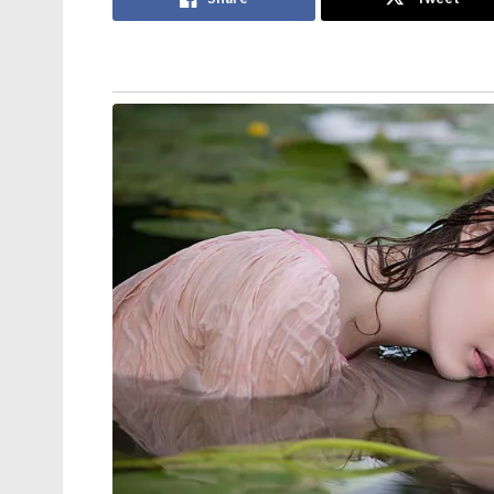
നടത്തി സുഖ്ബീർ സിങ് ബാദൽ ;
പഞ്ചാബിൽ വീണ്ടും സഖ്യസാധ്യത
വിവാഹമോചന ഹർജി പിൻവലിച്ച്
സംഗീത ; വിജയ്ക്കെതിരായ കുടുംബ
കോടതിയിലെ എല്ലാ നടപടികളും
അവസാനിപ്പിച്ചു
പോലീസിന്റെയും കമാൻഡോകളുടെയും പ്രത്
രക്ഷപ്പെടാനായി സ്റ്റേഷന് സമീപമുള്ള വലിയ 
രക്ഷപ്പെടുകയായിരുന്നു. ഈ ദൃശ്യങ്ങൾ സോ
പോലീസ് സ്റ്റേഷൻ ആക്രമണവുമായി ബന്ധപ്പ
പേരെ ഇതുവരെ പോലീസ് അറസ്റ്റ് ചെയ്തിട്ടുണ്
Tags:
west bengal
tmc
trinamool congress