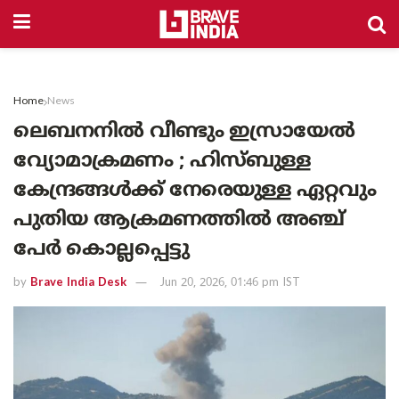
Home
News
ലെബനനിൽ വീണ്ടും ഇസ്രായേൽ
വ്യോമാക്രമണം ; ഹിസ്ബുള്ള
കേന്ദ്രങ്ങൾക്ക് നേരെയുള്ള ഏറ്റവും
പുതിയ ആക്രമണത്തിൽ അഞ്ച്
പേർ കൊല്ലപ്പെട്ടു
by
Brave India Desk
Jun 20, 2026, 01:46 pm IST