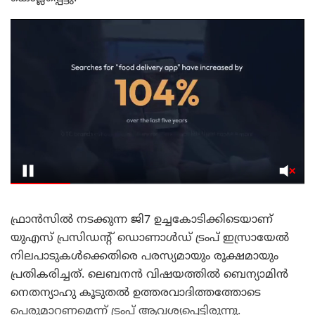
ഫ്രാൻസിൽ നടക്കുന്ന ജി7 ഉച്ചകോടിക്കിടെയാണ്
യുഎസ് പ്രസിഡന്റ് ഡൊണാൾഡ് ട്രംപ് ഇസ്രായേൽ
നിലപാടുകൾക്കെതിരെ പരസ്യമായും രൂക്ഷമായും
പ്രതികരിച്ചത്. ലെബനൻ വിഷയത്തിൽ ബെന്യാമിൻ
നെതന്യാഹു കൂടുതൽ ഉത്തരവാദിത്തത്തോടെ
പെരുമാറണമെന്ന് ട്രംപ് ആവശ്യപ്പെട്ടിരുന്നു.