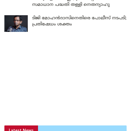
സമാധാന പദ്ധതി തള്ളി നെതന്യാഹു
ടിജി മോഹൻദാസിനെതിരെ പോലീസ് നടപടി;
പ്രതിഷേധം ശക്തം
Latest News