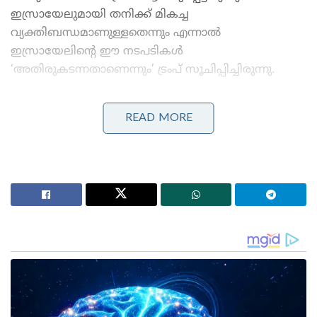
ഇസ്രായേലുമായി തനിക്ക് മികച്ച
വ്യക്തിബന്ധമാണുള്ളതെന്നും എന്നാൽ
ഇസ്രായേലിന്റെ ഈ നടപടികൾ
‘അതിരുകടന്നതാണെന്നും’ ട്രംപ് സൂചിപ്പിച്ചിരുന്നു.
Stories you may like
READ MORE
പാർലമെന്റിന്റെ മൺസൂൺ സമ്മേളനം അവസാന
ദിനങ്ങളിലേക്ക് ; നിർണായക ബില്ലുകൾ പാസാക്കാൻ
സാധ്യത
‘യു.ഡി.എഫ് സർക്കാരിന്റേത് ആർ.എസ്.എസ്
പ്രീണനം’ ; വന്ദേമാതരം സർക്കുലർ ഉടൻ
പിൻവലിക്കണമെന്ന് പിണറായി വിജയൻ
അതേസമയം, ഹിസ്ബുള്ള വടക്കൻ ഇസ്രായേലിന്
നേരെ ആക്രമണം തുടരുന്നിടത്തോളം കാലം തങ്ങൾ
ലെബനനിൽ നിന്ന് പിന്മാറില്ലെന്ന് നെതന്യാഹു