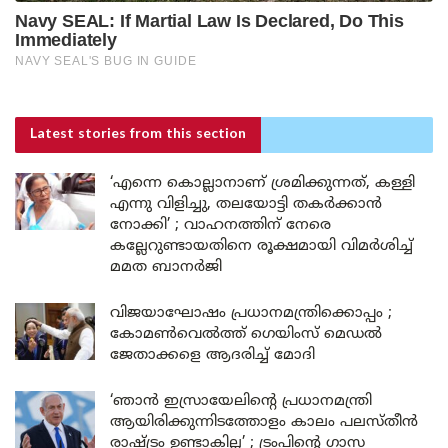
Latest stories
from this section
‘എന്നെ കൊല്ലാനാണ് ശ്രമിക്കുന്നത്, കള്ളി
എന്നു വിളിച്ചു, തലയോട്ടി തകർക്കാൻ
നോക്കി’ ; വാഹനത്തിന് നേരെ
കല്ലേറുണ്ടായതിനെ രൂക്ഷമായി വിമർശിച്ച്
മമത ബാനർജി
വിജയാഘോഷം പ്രധാനമന്ത്രിക്കൊപ്പം ;
കോമൺവെൽത്ത് ഗെയിംസ് മെഡൽ
ജേതാക്കളെ ആദരിച്ച് മോദി
‘ഞാൻ ഇസ്രായേലിന്റെ പ്രധാനമന്ത്രി
ആയിരിക്കുന്നിടത്തോളം കാലം പലസ്തീൻ
രാഷ്ട്രം ഉണ്ടാകില്ല’ ; ട്രംപിന്റെ ഗാസ