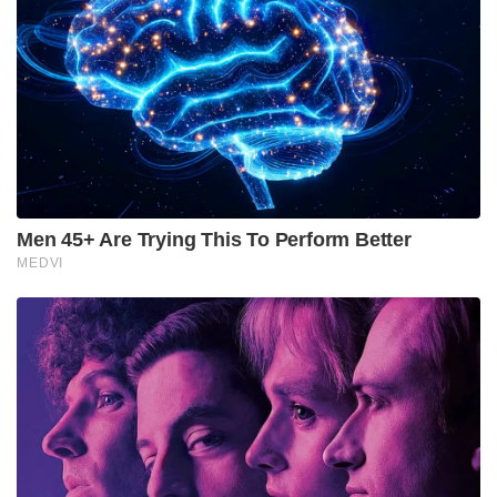
വ്യക്തമാക്കി. ഇസ്രായേലിന്റെ പരമാധികാരവും
ജനങ്ങളുടെ സുരക്ഷയും സംരക്ഷിക്കാൻ തങ്ങൾക്ക്
അവകാശമുണ്ട്.
​ദക്ഷിണ ലെബനനിൽ മുൻപ് ആസൂത്രണം
ചെയ്തതുപോലെ തന്നെ സൈനിക നടപടികൾ
തുടരും. ​ഹിസ്ബുള്ള ആക്രമണം പൂർണ്ണമായി
നിർത്താതെ വെടിനിർത്തൽ സാധ്യമല്ലെന്നാണ്
ഇസ്രായേൽ നിലപാട് എന്നും നെതന്യാഹു അറിയിച്ചു.
Tags:
israel
netanyahu
trump
lebanon
Hezbollah