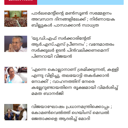
പാർലമെന്റിന്റെ മൺസൂൺ സമ്മേളനം
അവസാന ദിനങ്ങളിലേക്ക് ; നിർണായക
ബില്ലുകൾ പാസാക്കാൻ സാധ്യത
‘യു.ഡി.എഫ് സർക്കാരിന്റേത്
ആർ.എസ്.എസ് പ്രീണനം’ ; വന്ദേമാതരം
സർക്കുലർ ഉടൻ പിൻവലിക്കണമെന്ന്
പിണറായി വിജയൻ
‘എന്നെ കൊല്ലാനാണ് ശ്രമിക്കുന്നത്, കള്ളി
എന്നു വിളിച്ചു, തലയോട്ടി തകർക്കാൻ
നോക്കി’ ; വാഹനത്തിന് നേരെ
കല്ലേറുണ്ടായതിനെ രൂക്ഷമായി വിമർശിച്ച്
മമത ബാനർജി
വിജയാഘോഷം പ്രധാനമന്ത്രിക്കൊപ്പം ;
കോമൺവെൽത്ത് ഗെയിംസ് മെഡൽ
ജേതാക്കളെ ആദരിച്ച് മോദി