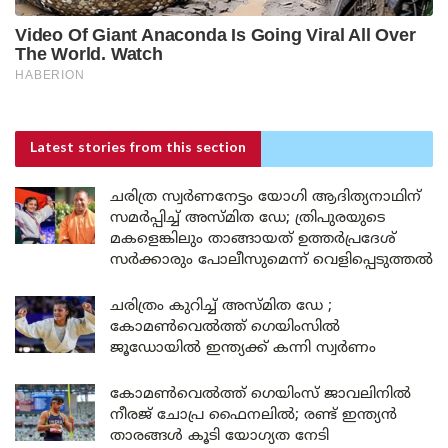
Latest stories
from this section
ചരിത്ര സ്വർണനേട്ടം യോഗി ആദിത്യനാഥിന്
സമർപ്പിച്ച് അസ്മിത ഡേ; ത്രിപുരയുടെ
മകളെങ്കിലും താങ്ങായത് ഉത്തർപ്രദേശ്
സർക്കാരും പോലീസുമെന്ന് വെളിപ്പെടുത്തൽ
ചരിത്രം കുറിച്ച് അസ്മിത ഡേ ;
കോമൺവെൽത്ത് ഗെയിംസിൽ
ജൂഡോയിൽ ഇന്ത്യക്ക് കന്നി സ്വർണം
കോമൺവെൽത്ത് ഗെയിംസ് ജാവലിനിൽ
നീരജ് ചോപ്ര ഫൈനലിൽ; രണ്ട് ഇന്ത്യൻ
താരങ്ങൾ കൂടി യോഗ്യത നേടി