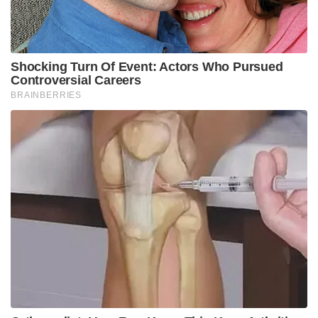
വിടാൻ തീരുമാനിക്കുകയായിരുന്നു.
ഐപിഎൽ സീസൺ കഴിഞ്ഞ് ഒരു മാസത്തിന്
ശേഷമാണ് ഔദ്യോഗിക ട്രേഡിങ് വിൻഡോ
തുറക്കുന്നത്. ലേലത്തിന് ഒരു വാരം മുൻപ് വരെ ഇത്
നീണ്ടുനിൽക്കും. പന്തിനെ കൈമാറുന്നതിലൂടെ
ലഭിക്കുന്ന തുകയെക്കുറിച്ചും കുൽദീപിനായി ലഖ്‌നൗ
നൽകേണ്ട തുകയെക്കുറിച്ചുമുള്ള ചർച്ചകൾ ഇപ്പോഴും
പുരോഗമിക്കുകയാണ്.
Tags:
Hardik Pandya
CSK
KHALEEL AHMMED
IPL 2027