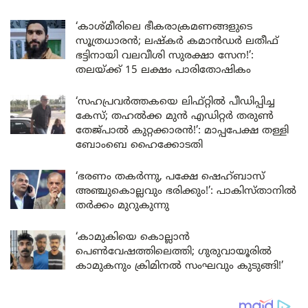
‘കാശ്മീരിലെ ഭീകരാക്രമണങ്ങളുടെ
സൂത്രധാരൻ; ലഷ്കർ കമാൻഡർ ലതീഫ്
ഭട്ടിനായി വലവീശി സുരക്ഷാ സേന!’:
തലയ്ക്ക് 15 ലക്ഷം പാരിതോഷികം
‘സഹപ്രവർത്തകയെ ലിഫ്റ്റിൽ പീഡിപ്പിച്ച
കേസ്; തഹൽക്ക മുൻ എഡിറ്റർ തരുൺ
തേജ്പാൽ കുറ്റക്കാരൻ!’: മാപ്പപേക്ഷ തള്ളി
ബോംബെ ഹൈക്കോടതി
‘ഭരണം തകർന്നു, പക്ഷേ ഷെഹ്ബാസ്
അഞ്ചുകൊല്ലവും ഭരിക്കും!’: പാകിസ്താനിൽ
തർക്കം മുറുകുന്നു
‘കാമുകിയെ കൊല്ലാൻ
പെൺവേഷത്തിലെത്തി; ഗുരുവായൂരിൽ
കാമുകനും ക്രിമിനൽ സംഘവും കുടുങ്ങി!’