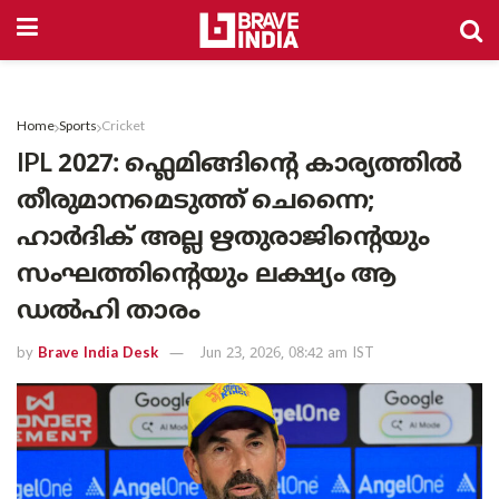
Home
Sports
Cricket
IPL 2027: ഫ്ലെമിങ്ങിന്റെ കാര്യത്തിൽ
തീരുമാനമെടുത്ത് ചെന്നൈ;
ഹാർദിക് അല്ല ഋതുരാജിന്റെയും
സംഘത്തിന്റെയും ലക്ഷ്യം ആ
ഡൽഹി താരം
by
Brave India Desk
Jun 23, 2026, 08:42 am IST