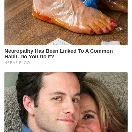
സ്വന്തമാക്കിയുള്ള ‘സ്വാപ്പ് ട്രേഡിന്’ ചെന്നൈയ്ക്ക്
താല്പര്യമുണ്ടെന്നവാർത്തകൾ വരുന്നുണ്ട്. എന്നാൽ
ഹാർദിക് പാണ്ഡ്യയെ ടീമിലെത്തിക്കാൻ സി.എസ്.കെ
യാതൊരു ശ്രമവും നടത്തിയിട്ടില്ല.
ഐപിഎൽ 2027 സീസണിന് മുന്നോടിയായുള്ള ആദ്യ
വമ്പൻ ട്രേഡിങ് നീക്കങ്ങൾ അണിയറയിൽ
സജീവമായിക്കഴിഞ്ഞു. ലഖ്‌നൗ സൂപ്പർ ജയന്റ്സിൽ
നിന്നും വിക്കറ്റ് കീപ്പർ ബാറ്റർ ഋഷഭ് പന്ത് തന്റെ പഴയ
തട്ടകമായ ഡൽഹി ക്യാപിറ്റൽസിലേക്ക് മടങ്ങാൻ
ഒരുങ്ങുന്നതായാണ് വിവരം. പകരം സ്പിന്നർ കുൽദീപ്
യാദവ് ലഖ്‌നൗവിലേക്ക് ചേക്കേറും. 2025-ലെ മെഗാ
ലേലത്തിൽ ഡെൽഹി ക്യാപിറ്റൽസ് റിലീസ് ചെയ്ത
പന്തിനെ, 27 കോടി രൂപയ്ക്കാണ് ലഖ്‌നൗ
സ്വന്തമാക്കിയത്. ഐപിഎൽ ചരിത്രത്തിലെ തന്നെ
ഏറ്റവും വിലയേറിയ തുകയായിരുന്നു ഇത്. എന്നാൽ
ക്യാപ്റ്റൻസി തർക്കങ്ങളെയും തുടർച്ചയായ രണ്ട്
മോശം സീസണുകളെയും തുടർന്ന് പന്ത് ലഖ്‌നൗ