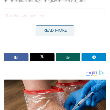
സീസണിലേക്ക് കൂടി നീട്ടുമെന്നാണ് സൂചന.
Stories you may like
കോമൺവെൽത്ത് ഗെയിംസ് പതാക ഏറ്റുവാങ്ങി
READ MORE
ഗുജറാത്ത് മുഖ്യമന്ത്രി; 2030ൽ അഹമ്മദാബാദ്
വേദിയാകും
ഗ്ലാസ്‌ഗോയിൽ ഇന്ത്യൻ ബോക്സിങ് കരുത്ത്:
പ്രിയക്കും സാക്ഷിക്കും അരുന്ധതിക്കും സ്വർണം;
ലവ്‌ലിനയ്ക്ക് വെള്ളി
മേജർ ലീഗ് ക്രിക്കറ്റിൽ ടെക്സസ് സൂപ്പർ കിങ്സിന്റെ
പരിശീലകനായി നിലവിൽ പ്രവർത്തിക്കുന്ന ഫ്ലെമിങ്
മടങ്ങിയെത്തിയ ശേഷം സി.എസ്.കെ കഴിഞ്ഞ
സീസണിലെ പ്രകടനത്തെക്കുറിച്ച് വിശദമായ
അവലോകനം നടത്തും.ഇതിനിടയിൽ, പേസ് ബോളർ
ഖലീൽ അഹമ്മദിനെ ഡൽഹി ക്യാപിറ്റൽസിന്
കൈമാറി അവിടെ നിന്ന് ഡേവിഡ് മില്ലറെ