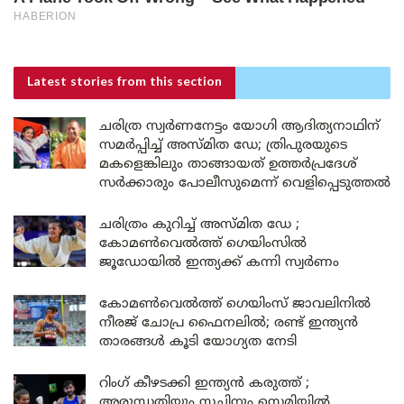
Latest stories
from this section
ചരിത്ര സ്വർണനേട്ടം യോഗി ആദിത്യനാഥിന്
സമർപ്പിച്ച് അസ്മിത ഡേ; ത്രിപുരയുടെ
മകളെങ്കിലും താങ്ങായത് ഉത്തർപ്രദേശ്
സർക്കാരും പോലീസുമെന്ന് വെളിപ്പെടുത്തൽ
ചരിത്രം കുറിച്ച് അസ്മിത ഡേ ;
കോമൺവെൽത്ത് ഗെയിംസിൽ
ജൂഡോയിൽ ഇന്ത്യക്ക് കന്നി സ്വർണം
കോമൺവെൽത്ത് ഗെയിംസ് ജാവലിനിൽ
നീരജ് ചോപ്ര ഫൈനലിൽ; രണ്ട് ഇന്ത്യൻ
താരങ്ങൾ കൂടി യോഗ്യത നേടി
റിംഗ് കീഴടക്കി ഇന്ത്യൻ കരുത്ത് ;
അരുന്ധതിയും സച്ചിനും സെമിയിൽ,