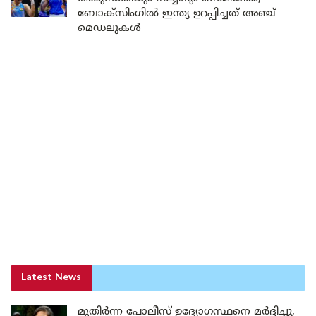
ബോക്സിംഗിൽ ഇന്ത്യ ഉറപ്പിച്ചത് അഞ്ച്
മെഡലുകൾ
Latest News
മുതിർന്ന പോലീസ് ഉദ്യോഗസ്ഥനെ മർദ്ദിച്ചു,