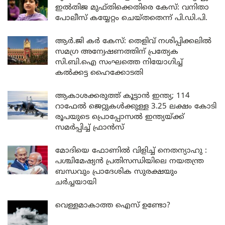
ഇൽതിജ മുഫ്തിക്കെതിരെ കേസ്: വനിതാ
പോലീസ് കയ്യേറ്റം ചെയ്തതെന്ന് പി.ഡി.പി.
ആർ.ജി കർ കേസ്: തെളിവ് നശിപ്പിക്കലിൽ
സമഗ്ര അന്വേഷണത്തിന് പ്രത്യേക
സി.ബി.ഐ സംഘത്തെ നിയോഗിച്ച്
കൽക്കട്ട ഹൈക്കോടതി
ആകാശക്കരുത്ത് കൂട്ടാൻ ഇന്ത്യ; 114
റാഫേൽ ജെറ്റുകൾക്കുള്ള 3.25 ലക്ഷം കോടി
രൂപയുടെ പ്രൊപ്പോസൽ ഇന്ത്യയ്ക്ക്
സമർപ്പിച്ച് ഫ്രാൻസ്
മോദിയെ ഫോണിൽ വിളിച്ച് നെതന്യാഹു :
പശ്ചിമേഷ്യൻ പ്രതിസന്ധിയിലെ നയതന്ത്ര
ബന്ധവും പ്രാദേശിക സുരക്ഷയും
ചർച്ചയായി
വെള്ളമാകാത്ത ഐസ് ഉണ്ടോ?