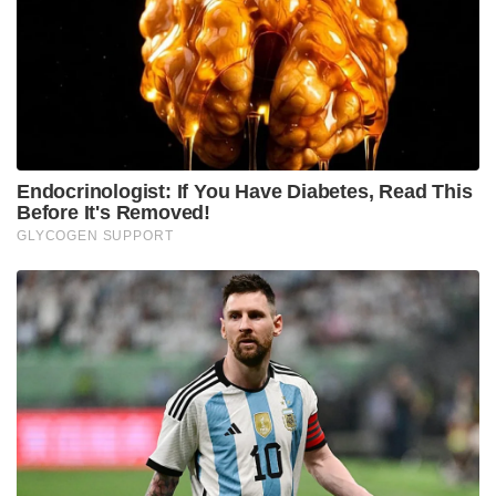
ഫിറ്റ്നസ് നിലനിർത്തി അവൻ അടുത്ത ലോകകപ്പ്
കളിക്കുക തന്നെ ചെയ്യും. പരുക്കുകൾ
യുവതാരങ്ങൾക്ക് പോലും ഉണ്ടാകാറുള്ളതാണ്.
രോഹിതിന് ക്രിക്കറ്റിനോടുള്ള ആ അഭിനിവേശം
അവന്റെ ബാറ്റിങ്ങിൽ വ്യക്തമാണ്. ക്യാപ്റ്റൻസി
ഒഴിഞ്ഞതിന് ശേഷം ഒരു ബാറ്റർ എന്ന നിലയിൽ
അവന്റെ സമീപനത്തിൽ മാറ്റം വന്നിട്ടുണ്ട്. ഇപ്പോൾ
എല്ലാ പന്തിലും കയറി അടിക്കാൻ അവൻ
മുതിരുന്നില്ല.”
2027 ലോകകപ്പിലെ ഇന്ത്യൻ ടീം ഏറെക്കുറെ 2023
ലോകകപ്പ് കളിച്ച അതേ ടീം തന്നെയായിരിക്കുമെന്നും
കൈഫ് നിരീക്ഷിച്ചു. ബുംറ, കോഹ്‌ലി, ഗിൽ, അയ്യർ,
രാഹുൽ, കുൽദീപ്, ഹാർദിക് എന്നിവരടങ്ങുന്ന ഈ
വമ്പൻ നിരയുള്ളതിനാൽ ഇന്ത്യ തന്നെയായിരിക്കും
അടുത്ത ലോകകപ്പിലും പ്രിയപ്പെട്ടവരെന്നും കൈഫ്
കൂട്ടിച്ചേർത്തു.