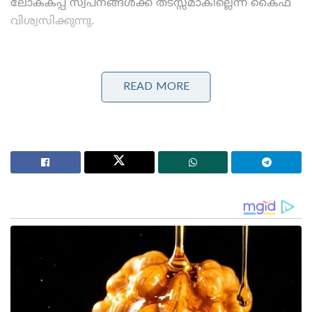
ലോകകപ്പ് സ്വപ്നങ്ങൾക്ക് തടസ്സമാകില്ലെന്ന് കൈഫ്
വിശ്വസിക്കുന്നു.
Stories you may like
READ MORE
കോമൺവെൽത്ത് ഗെയിംസ് പതാക ഏറ്റുവാങ്ങി
ഗുജറാത്ത് മുഖ്യമന്ത്രി; 2030ൽ അഹമ്മദാബാദ്
വേദിയാകും
ഗ്ലാസ്‌ഗോയിൽ ഇന്ത്യൻ ബോക്സിങ് കരുത്ത്:
പ്രിയക്കും സാക്ഷിക്കും അരുന്ധതിക്കും സ്വർണം;
ലവ്‌ലിനയ്ക്ക് വെള്ളി
നിലവിൽ 39 വയസ്സായ രോഹിത് ശർമ്മയെക്കുറിച്ച്
കൈഫ് പ്രത്യേകമായി പരാമർശിച്ചു. “വിരാട്
കോഹ്‌ലിയുടെയും രോഹിത് ശർമ്മയുടെയും
കാര്യത്തിൽ ഞാൻ ഗ്യാരണ്ടി നൽകാം. രോഹിത്
ഇപ്പോൾ തന്റെ ഫിറ്റ്‌നസിൽ വളരെയധികം
ശ്രദ്ധിക്കുന്നുണ്ട്. സ്വയം കഠിനാധ്വാനം ചെയ്ത്