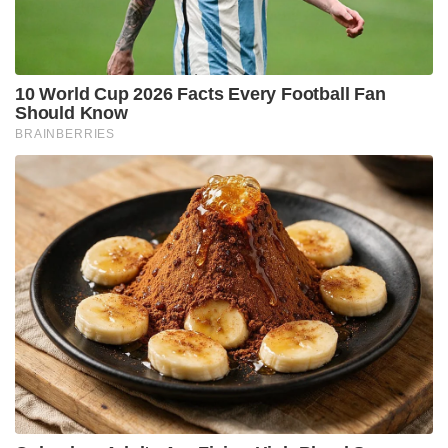
ജൂലൈ 14, 16, 19 തീയതികളിൽ എഡ്ജ്ബാസ്റ്റൺ,
കാർഡിഫ്, ലോർഡ്സ് മൈതാനങ്ങളിലായി നടക്കുന്ന
മൂന്ന് മത്സരങ്ങളുടെ ഏകദിന പരമ്പര വിരാടിനും
രോഹിതിനും കടുത്ത പരീക്ഷണമായിരിക്കുമെന്ന്
കൈഫ് ഓർമ്മിപ്പിച്ചു. ഇംഗ്ലണ്ടിലെ സാഹചര്യങ്ങൾ
ബാറ്റർമാർക്ക് അത്ര എളുപ്പമല്ല.
ദക്ഷിണാഫ്രിക്കയിലെപ്പോലെ വലിയ ബൗൺസ്
ഇല്ലെങ്കിലും ഇംഗ്ലണ്ടിൽ പന്ത് നന്നായി സ്വിങ് ചെയ്യും.
അന്താരാഷ്ട്ര തലത്തിൽ ഇപ്പോൾ ഏകദിന ഫോർമാറ്റ്
മാത്രം കളിക്കുന്ന ഇരുവരും ഫോമിൽ തുടരാൻ
ഇത്തരം മത്സരങ്ങൾ ഉപയോഗപ്പെടുത്തണം.
പ്രായത്തെയും ഫോമിനെയും കുറിച്ച് ഇവർ
പരാജയപ്പെടുമ്പോൾ സംസാരിക്കാൻ നിരവധി
ആളുകൾ കാത്തുനിൽക്കുന്നുണ്ടെന്നും കൈഫ്
പറഞ്ഞു.
Tags:
bcci
indian cricket