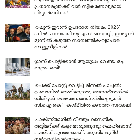
ഐ.ഐ.ടി ഡൽഹി ബിരുദദാനച്ചടങ്ങിൽ
പ്രധാനമന്ത്രിക്ക് വൻ സ്വീകരണവുമായി
വിദ്യാർത്ഥികൾ
‘റഷ്യൻ-ഇറാൻ ഉപരോധ നിയമം 2026’ :
ബിൽ പാസാക്കി യു.എസ് സെനറ്റ് ; ഇന്ത്യക്ക്
മുന്നിൽ കടുത്ത സാമ്പത്തിക-വ്യാപാര
വെല്ലുവിളികൾ
ഗ്ലാസ് പൊട്ടിക്കാൻ ആയുധം വേണ്ട, ഒച്ച
മാത്രം മതി!
‘ചെക്ക് പോസ്റ്റ് വെട്ടിച്ച് മിന്നൽ പാച്ചൽ;
റംബാനിൽ അതിജാഗ്രത, അനന്ത്നാഗിൽ
ഡിജിറ്റൽ ഉപകരണങ്ങൾ പിടിച്ചെടുത്ത്
സി.ഐ.കെ!’: കശ്മീരിൽ കനത്ത സുരക്ഷ!
‘പാകിസ്താനിൽ വീണ്ടും സൈനിക
അട്ടിമറിക്ക് കളമൊരുങ്ങുന്നു; ഷെഹ്ബാസ്
ഷെരീഫ് പുറത്തേക്ക്!’: ആസിം മുനീർ
സർവ്വാധികാരിയാകും