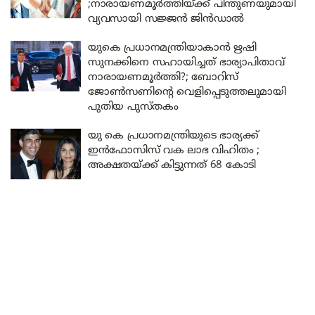
;നാരായണമൂർത്തിയ്ക്ക് പിന്തുണയുമായി
വ്യവസായി സജ്ജൻ ജിൻഡാൽ
യുകെ പ്രധാനമന്ത്രിയാകാൻ ഋഷി
സുനക്കിനെ സഹായിച്ചത് ഭാര്യാപിതാവ്
നാരായണമൂർത്തി?; ബോറിസ്
ജോൺസണിന്റെ വെളിപ്പെടുത്തലുമായി
പുതിയ പുസ്തകം
യു കെ പ്രധാനമന്ത്രിയുടെ ഭാര്യക്ക്
ഇൻഫോസിസ് വക ലാഭ വിഹിതം ;
അക്ഷതയ്ക്ക് കിട്ടുന്നത് 68 കോടി