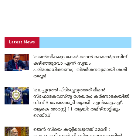
Latest News
‘ജെൻസികളെ കേൾക്കാൻ കോൺഗ്രസിന്
കഴിഞ്ഞുവോ എന്ന് സ്വയം
പരിശോധിക്കണം; വിമർശനവുമായി ശശി
തരൂർ
‘മലപ്പുറത്ത് പിടിച്ചെടുത്തത് ഭീമൻ
സ്ഫോടകവസ്തു ശേഖരം; കർണാടകയിൽ
നിന്ന് 3 പേരെക്കൂടി തൂക്കി എൻഐ.എ!’:
ആകെ അറസ്റ്റ് 11 ആയി; തമിഴ്‌നാട്ടിലും
റെയ്ഡ്!
ജെൻ സിയെ കയ്യിലെടുത്ത് മോദി ;