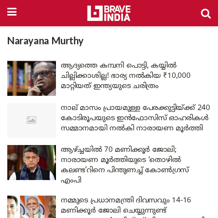
Narayana Murthy
ആദ്യത്തെ കമ്പനി പൊട്ടി, കയ്യിൽ
ചില്ലിക്കാശില്ല! ഭാര്യ നൽകിയ ₹10,000
മാറ്റിയത് ഇന്ത്യയുടെ ചരിത്രം
നാല് മാസം പ്രായമുള്ള പേരക്കുട്ടിയ്ക്ക് 240
കോടിരൂപയുടെ ഇൻഫോസിസ് ഓഹരികൾ
സമ്മാനമായി നൽകി നാരായണ മൂർത്തി
ആഴ്ച്ചയിൽ 70 മണിക്കൂർ ജോലി;
നാരായണ മൂർത്തിയു​ടെ ‘തൊഴിൽ
കലണ്ട’റിനെ പിന്തുണച്ച് കോൺഗ്രസ്
എംപി
നമ്മുടെ പ്രധാനമന്ത്രി ദിവസവും 14-16
മണിക്കൂർ ജോലി ചെയ്യുന്നുണ്ട്