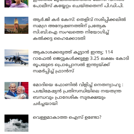
പോലീസ് കയ്യേറ്റം ചെയ്തതെന്ന് പി.ഡി.പി.
ആർ.ജി കർ കേസ്: തെളിവ് നശിപ്പിക്കലിൽ
സമഗ്ര അന്വേഷണത്തിന് പ്രത്യേക
സി.ബി.ഐ സംഘത്തെ നിയോഗിച്ച്
കൽക്കട്ട ഹൈക്കോടതി
ആകാശക്കരുത്ത് കൂട്ടാൻ ഇന്ത്യ; 114
റാഫേൽ ജെറ്റുകൾക്കുള്ള 3.25 ലക്ഷം കോടി
രൂപയുടെ പ്രൊപ്പോസൽ ഇന്ത്യയ്ക്ക്
സമർപ്പിച്ച് ഫ്രാൻസ്
മോദിയെ ഫോണിൽ വിളിച്ച് നെതന്യാഹു :
പശ്ചിമേഷ്യൻ പ്രതിസന്ധിയിലെ നയതന്ത്ര
ബന്ധവും പ്രാദേശിക സുരക്ഷയും
ചർച്ചയായി
വെള്ളമാകാത്ത ഐസ് ഉണ്ടോ?