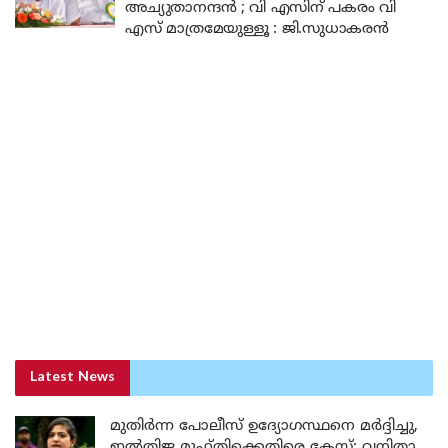
അച്യുതാനന്ദൻ ; വി എസിന് പകരം വി
എസ് മാത്രമേയുള്ളൂ : ജി.സുധാകരൻ
Latest News
മുതിർന്ന പോലീസ് ഉദ്യോഗസ്ഥനെ മർദ്ദിച്ചു,
ഇൽതിജ മുഫ്തിക്കെതിരെ കേസ്: വനിതാ