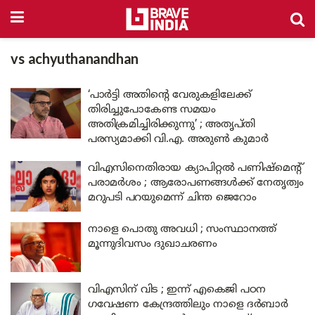
vs achyuthanandhan
‘പാർട്ടി അതിന്റെ വേരുകളിലേക്ക്
തിരിച്ചുപോകേണ്ട സമയം
അതിക്രമിച്ചിരിക്കുന്നു’ ; അതൃപ്തി
പരസ്യമാക്കി വി.എ. അരുൺ കുമാർ
വിഎസിനെതിരായ ക്യാപിറ്റൽ പണിഷ്മെൻ്റ്
പരാമർശം ; ആരോപണങ്ങൾക്ക് നേതൃത്വം
മറുപടി പറയുമെന്ന് ചിന്ത ജെറോം
നാളെ പൊതു അവധി ; സംസ്ഥാനത്ത്
മൂന്നുദിവസം ദുഖാചരണം
വിഎസിന് വിട ; ഇന്ന് എകെജി പഠന
ഗവേഷണ കേന്ദ്രത്തിലും നാളെ ദർബാർ