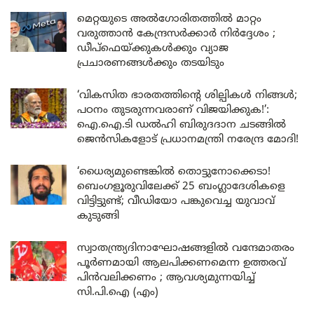
മെറ്റയുടെ അൽഗോരിതത്തിൽ മാറ്റം
വരുത്താൻ കേന്ദ്രസർക്കാർ നിർദ്ദേശം ;
ഡീപ്‌ഫെയ്ക്കുകൾക്കും വ്യാജ
പ്രചാരണങ്ങൾക്കും തടയിടും
‘വികസിത ഭാരതത്തിന്റെ ശില്പികൾ നിങ്ങൾ;
പഠനം തുടരുന്നവരാണ് വിജയിക്കുക!’:
ഐ.ഐ.ടി ഡൽഹി ബിരുദദാന ചടങ്ങിൽ
ജെൻസികളോട് പ്രധാനമന്ത്രി നരേന്ദ്ര മോദി!
‘ധൈര്യമുണ്ടെങ്കിൽ തൊട്ടുനോക്കെടാ!
ബെംഗളൂരുവിലേക്ക് 25 ബംഗ്ലാദേശികളെ
വിട്ടിട്ടുണ്ട്; വീഡിയോ പങ്കുവെച്ച യുവാവ്
കുടുങ്ങി
സ്വാതന്ത്ര്യദിനാഘോഷങ്ങളിൽ വന്ദേമാതരം
പൂർണമായി ആലപിക്കണമെന്ന ഉത്തരവ്
പിൻവലിക്കണം ; ആവശ്യമുന്നയിച്ച്
സി.പി.ഐ (എം)