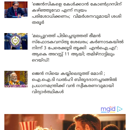
‘ജെൻസികളെ കേൾക്കാൻ കോൺഗ്രസിന്
കഴിഞ്ഞുവോ എന്ന് സ്വയം
പരിശോധിക്കണം; വിമർശനവുമായി ശശി
തരൂർ
‘മലപ്പുറത്ത് പിടിച്ചെടുത്തത് ഭീമൻ
സ്ഫോടകവസ്തു ശേഖരം; കർണാടകയിൽ
നിന്ന് 3 പേരെക്കൂടി തൂക്കി എൻഐ.എ!’:
ആകെ അറസ്റ്റ് 11 ആയി; തമിഴ്‌നാട്ടിലും
റെയ്ഡ്!
ജെൻ സിയെ കയ്യിലെടുത്ത് മോദി ;
ഐ.ഐ.ടി ഡൽഹി ബിരുദദാനച്ചടങ്ങിൽ
പ്രധാനമന്ത്രിക്ക് വൻ സ്വീകരണവുമായി
വിദ്യാർത്ഥികൾ