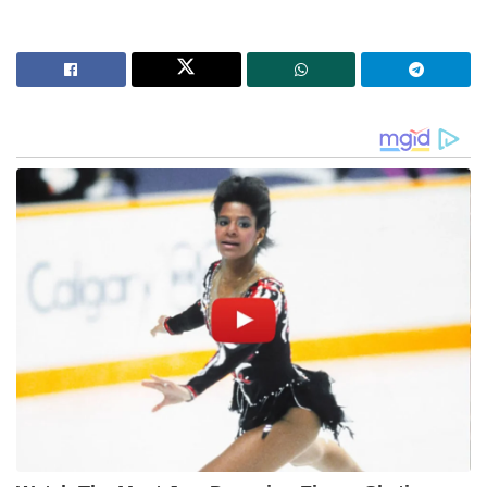
‘ജെൻസികളെ കേൾക്കാൻ കോൺഗ്രസിന്
കഴിഞ്ഞുവോ എന്ന് സ്വയം പരിശോധിക്കണം;
വിമർശനവുമായി ശശി തരൂർ
‘മലപ്പുറത്ത് പിടിച്ചെടുത്തത് ഭീമൻ സ്ഫോടകവസ്തു
ശേഖരം; കർണാടകയിൽ നിന്ന് 3 പേരെക്കൂടി തൂക്കി
എൻഐ.എ!’: ആകെ അറസ്റ്റ് 11 ആയി; തമിഴ്‌നാട്ടിലും
റെയ്ഡ്!
കണ്ണൂര്‍ ജില്ലക്കാരനല്ലാത്തതിനാലാണ് ദേവസ്വം
പ്രസിഡന്റ് സ്ഥാനത്ത് തനിക്ക് കാലാവധി
നീട്ടിനല്‍കാതിരുന്നതെന്നും യോഗത്തില്‍ പദ്മകുമാര്‍
തുറന്നടിച്ചതായും മാതൃഭമൂ റിപ്പോര്‍ട്ട് ചെയ്യുന്നു.
പാര്‍ട്ടിക്കുള്ളില്‍ ഒറ്റപ്പെടുത്തുന്ന പീഡനങ്ങളാണ്
കഴിഞ്ഞകാലങ്ങളിലുണ്ടായത്. മലബാര്‍ ദേവസ്വം
ബോര്‍ഡ് പ്രസിഡന്റ് സ്ഥാനത്ത് കാലാവധി
നീട്ടിക്കൊടുത്ത മുന്‍ ബി.ജെ.പി. നേതാവ് ഒ.കെ.
വാസുവിനു നല്‍കിയ പരിഗണനപോലും കിട്ടിയില്ല.