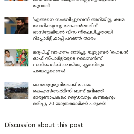
യുവാവ്
‘എങ്ങനെ സംഭവിച്ചുവെന്ന് അറിയില്ല, ക്ഷമ
ചോദിക്കുന്നു; മോഹൻലാലിന്
ഓസ്ട്രേലിയൻ വിസ നിഷേധിച്ചതായി
റിപ്പോർട്ട് ,മാപ്പ് പറഞ്ഞ് താരം
മദ്യപിച്ച് വാഹനം ഓടിച്ചു, യൂട്യൂബർ ‘ഹെലൻ
ഓഫ് സ്പാർട്ട’യുടെ ലൈസൻസ്
സസ്പെൻഡ് ചെയ്തു; ക്ലാസിലും
പങ്കെടുക്കണം!
ബെംഗളൂരുവിലേക്ക് പോയ
കെഎസ്ആർടിസി ബസ് മറിഞ്ഞ്
ദാരുണാപകടം: ഡ്രൈവറും കണ്ടക്ടറും
മരിച്ചു, 20 യാത്രക്കാർക്ക് പരുക്ക്!
Discussion about this post