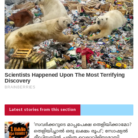
Latest stories
from this section
‘സവർക്കറുടെ മാപ്പപേക്ഷ തെളിയിക്കാമോ?
തെളിയിച്ചാൽ ഒരു ലക്ഷം രൂപ!’; സോഷ്യൽ
മീഡിയയിൽ ചരിത്ര വെല്ലുവിളിയുമായി