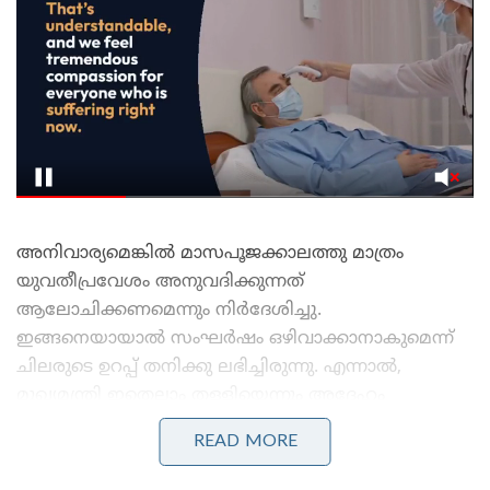
അനിവാര്യമെങ്കില്‍ മാസപൂജക്കാലത്തു മാത്രം
യുവതീപ്രവേശം അനുവദിക്കുന്നത്
ആലോചിക്കണമെന്നും നിര്‍ദേശിച്ചു.
ഇങ്ങനെയായാല്‍ സംഘര്‍ഷം ഒഴിവാക്കാനാകുമെന്ന്
ചിലരുടെ ഉറപ്പ് തനിക്കു ലഭിച്ചിരുന്നു. എന്നാല്‍,
മുഖ്യമന്ത്രി ഇതെല്ലാം തള്ളിയെന്നും അദ്ദേഹം
ആരോപിച്ചു.
READ MORE
Stories you may like