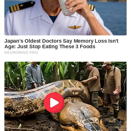
അടുത്ത 12 മുതൽ 15 വർഷം വരെ ലഖ്‌നൗവിന്
വേണ്ടി കളിക്കും. അടുത്ത 15 വർഷത്തിനുള്ളിൽ
അഞ്ചോ ആറോ ഐപിഎൽ കിരീടങ്ങൾ ഞങ്ങൾ
എങ്ങനെ നേടും എന്നതിന്റെ യാത്രയാണിത്. ഇന്ന്
ആളുകൾ മുംബൈ ഇന്ത്യൻസിനെയും ചെന്നൈ
സൂപ്പർ കിങ്സിനെയും ഏറ്റവും വിജയകരമായ
ഫ്രാഞ്ചൈസികളായി കാണുന്നു. എം.എസ് ധോണിയും
രോഹിത് ശർമ്മയും മികച്ച നായകന്മാരാണ്, അതിൽ
തർക്കമില്ല. എന്നാൽ എന്റെ വാക്കുകൾ
കുറിച്ചുവെച്ചോളൂ, പത്ത് വർഷത്തിന് ശേഷം ലോകം
മഹിയെയും രോഹിതിനെയും ഒപ്പം ഋഷഭിനെയും
കുറിച്ച് സംസാരിക്കും.”
എന്നാൽ ഈ പ്രവചനങ്ങളെല്ലാം വെറും രണ്ട് വർഷം
കൊണ്ട് തകിടം മറിഞ്ഞു. വെറും രണ്ട് സീസണുകൾ
മാത്രം നീണ്ടുനിന്ന അസ്വാരസ്യങ്ങൾക്കൊടുവിലാണ്
പന്ത് ടീമുമായി പിരിഞ്ഞത്. ക്യാപ്റ്റൻസി ഒഴിഞ്ഞ പന്ത്
ലഖ്‌നൗ സൂപ്പർ ജയന്റ്സിന്റെ നായകനെന്ന നിലയിൽ