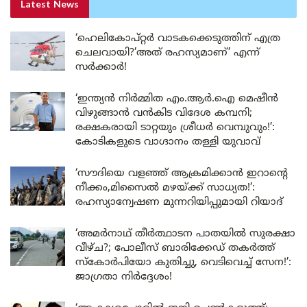
Latest News
‘ഹെലികോപ്റ്റർ വാടകക്കെടുത്തിന് എത്ര
ചെലവായി?’അത് രഹസ്യമാണ്’ എന്ന്
സർക്കാർ!
‘ഇന്ത്യൻ നിർമ്മിത എം.ആർ.ഐ മെഷീൻ
വിഴുങ്ങാൻ വൻകിട വിദേശ കമ്പനി;
രക്ഷകരായി ടാറ്റയും ശ്രീധർ വെമ്പുവും!’:
കോടികളുടെ വാഗ്ദാനം തള്ളി യുവാവ്
‘സൗദിയെ വളഞ്ഞ് ആക്രമിക്കാൻ ഇറാന്റെ
നീക്കം,മിസൈൽ മഴയ്ക്ക് സാധ്യത!’:
രഹസ്യാന്വേഷണ മുന്നറിയിപ്പുമായി റിയാദ്
‘അമർനാഥ് തീർത്ഥാടന പാതയിൽ സുരക്ഷാ
വീഴ്ച?; പോലീസ് ബാരിക്കേഡ് തകർത്ത്
സ്കോർപിയോ കുതിച്ചു, വെടിവെച്ച് സേന!’:
ജാഗ്രതാ നിർദ്ദേശം!