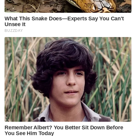
പന്തിന്റെ കരിയർ കടുത്ത നിരാശ
സമ്മാനിക്കുന്നതായിരുന്നു. നായക സ്ഥാനം
ഏറ്റെടുത്ത ആദ്യ സീസണിൽ പോയിന്റ് പട്ടികയിൽ
ഏഴാം സ്ഥാനത്താണ് ലഖ്‌നൗ ഫിനിഷ് ചെയ്തത്.
ശേഷം അടുത്ത സീസണിൽ ടീമിന്റെ പ്രകടനം വീണ്ടും
മോശമാവുകയും പോയിന്റ് പട്ടികയിൽ ഏറ്റവും
അവസാന സ്ഥാനത്തേക്ക് ലഖ്‌നൗ കൂപ്പുകുത്തുകയും
ചെയ്തു. ടീമിന്റെ തുടർച്ചയായ പരാജയങ്ങൾക്ക്
പിന്നാലെ മുൻ ഓസീസ് താരം ടോം മൂഡി അടക്കമുള്ള
വിദഗ്ദ്ധർ ലഖ്‌നൗവിന്റെ നേതൃമാറ്റത്തെക്കുറിച്ച്
സൂചനകൾ നൽകിയിരുന്നു. ഇതിന് പിന്നാലെ 2026
സീസണിന്റെ പകുതിയിൽ വെച്ച് പന്ത് നായകസ്ഥാനം
ഒഴിയാൻ തീരുമാനിക്കുകയായിരുന്നു എന്നാണ്
റിപ്പോർട്ടുകൾ.
Tags:
rohit sharma
ipl 2026
mahendra singh dhoni