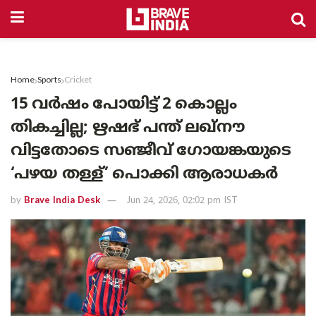
Home
Sports
Cricket
15 വർഷം പോയിട്ട് 2 കൊല്ലം
തികച്ചില്ല; ഋഷഭ് പന്ത് ലഖ്‌നൗ
വിട്ടതോടെ സഞ്ജീവ് ഗോയങ്കയുടെ
‘പഴയ തള്ള്’ പൊക്കി ആരാധകർ
by
Brave India Desk
Jun 24, 2026, 02:02 pm IST