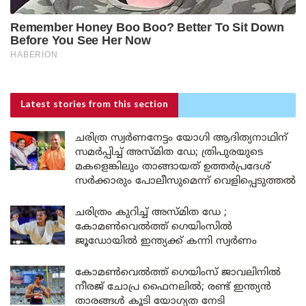
Latest stories
from this section
ചരിത്ര സ്വർണനേട്ടം യോഗി ആദിത്യനാഥിന്
സമർപ്പിച്ച് അസ്മിത ഡേ; ത്രിപുരയുടെ
മകളെങ്കിലും താങ്ങായത് ഉത്തർപ്രദേശ്
സർക്കാരും പോലീസുമെന്ന് വെളിപ്പെടുത്തൽ
ചരിത്രം കുറിച്ച് അസ്മിത ഡേ ;
കോമൺവെൽത്ത് ഗെയിംസിൽ
ജൂഡോയിൽ ഇന്ത്യക്ക് കന്നി സ്വർണം
കോമൺവെൽത്ത് ഗെയിംസ് ജാവലിനിൽ
നീരജ് ചോപ്ര ഫൈനലിൽ; രണ്ട് ഇന്ത്യൻ
താരങ്ങൾ കൂടി യോഗ്യത നേടി