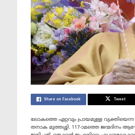
Share on Facebook
Tweet
ലോകത്തെ ഏറ്റവും പ്രായമുള്ള വ്യക്തിയെന
തനാക മുത്തശ്ശി. 117-ാമത്തെ ജന്മദിനം ആ