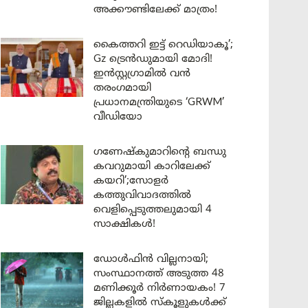
അക്കൗണ്ടിലേക്ക് മാത്രം!
കൈത്തറി ഇട്ട് റെഡിയാകൂ’;
Gz ട്രെൻഡുമായി മോദി!
ഇൻസ്റ്റഗ്രാമിൽ വൻ
തരംഗമായി
പ്രധാനമന്ത്രിയുടെ ‘GRWM’
വീഡിയോ
ഗണേഷ്കുമാറിന്റെ ബന്ധു
കവറുമായി കാറിലേക്ക്
കയറി’;സോളർ
കത്തുവിവാദത്തിൽ
വെളിപ്പെടുത്തലുമായി 4
സാക്ഷികൾ!
ഡോൾഫിൻ വില്ലനായി;
സംസ്ഥാനത്ത് അടുത്ത 48
മണിക്കൂർ നിർണായകം! 7
ജില്ലകളിൽ സ്കൂളുകൾക്ക്