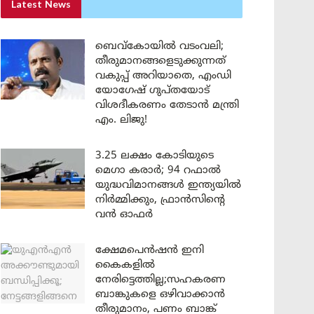
Latest News
ബെവ്കോയിൽ വടംവലി;
തീരുമാനങ്ങളെടുക്കുന്നത്
വകുപ്പ് അറിയാതെ, എംഡി
യോഗേഷ് ഗുപ്തയോട്
വിശദീകരണം തേടാൻ മന്ത്രി
എം. ലിജു!
3.25 ലക്ഷം കോടിയുടെ
മെഗാ കരാർ; 94 റഫാൽ
യുദ്ധവിമാനങ്ങൾ ഇന്ത്യയിൽ
നിർമ്മിക്കും, ഫ്രാൻസിന്റെ
വൻ ഓഫർ
ക്ഷേമപെൻഷൻ ഇനി
കൈകളിൽ
നേരിട്ടെത്തില്ല;സഹകരണ
ബാങ്കുകളെ ഒഴിവാക്കാൻ
തീരുമാനം, പണം ബാങ്ക്