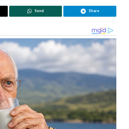
Send
Share