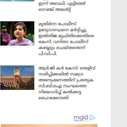
ഇന്ന് അവധി, എട്ടിടത്ത്
ഓറഞ്ച് അലർട്ട്
മുതിർന്ന പോലീസ്
ഉദ്യോഗസ്ഥനെ മർദ്ദിച്ചു,
ഇൽതിജ മുഫ്തിക്കെതിരെ
കേസ്: വനിതാ പോലീസ്
കയ്യേറ്റം ചെയ്തതെന്ന്
പി.ഡി.പി.
ആർ.ജി കർ കേസ്: തെളിവ്
നശിപ്പിക്കലിൽ സമഗ്ര
അന്വേഷണത്തിന് പ്രത്യേക
സി.ബി.ഐ സംഘത്തെ
നിയോഗിച്ച് കൽക്കട്ട
ഹൈക്കോടതി