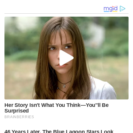
വീണ്ടും ന്യൂനമർദ്ദം ; സംസ്ഥാനത്ത് പരക്കെ ജാഗ്രത,
നാളെ 7 ജില്ലകളിൽ ഓറഞ്ച് അലർട്ട്
‘തമിഴ്‌നാട്ടിലെ ബസ് കണ്ടിട്ടുണ്ടോ?, നമ്മുടെ KSRTC
ബസിൽ ഡ്രൈവറോ കണ്ടക്ടറോ ഒരു തുള്ളി
വെള്ളമൊഴിക്കുന്നത് കണ്ടിട്ടുണ്ടോ?’: രമേശ്
ചെന്നിത്തല!
സി.എ.എക്കെതിരായ പ്രക്ഷോഭങ്ങളെ സര്‍ക്കാറോ മറ്റ്
ഏജന്‍സികളോ നിരുത്സാഹപ്പെടുത്തുന്നില്ല.
സമാധാപരമായി പ്രക്ഷോഭങ്ങള്‍ നടത്താന്‍
എല്ലാവര്‍ക്കും അവകാശമുണ്ട്. സി.എ.എക്കെതിരായ
പ്രക്ഷോഭം കൂടുതല്‍ ശക്തിപ്പെടുത്താനാണ് സര്‍ക്കാര്‍
ആലോചിച്ചതെന്നും മുഖ്യമന്ത്രി പറഞ്ഞു.
മുഖ്യമന്ത്രിയുടെ പ്രസ്താവനകള്‍ക്കെതിരെ പ്രതിപക്ഷം
ബഹളം വച്ചു. പ്രതിപക്ഷത്തിന് എസ്ഡിപിഐയുടെ
പിന്തുണ വേണ്ടെന്ന് രമേശ് ചെന്നിത്തല പറഞ്ഞു.