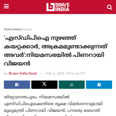
Home
News
Kerala
‘എസ്ഡിപിഐ നുഴഞ്ഞ്
കയറ്റക്കാര്‍, അക്രമമുണ്ടാക്കുന്നത്
അവര്‍’:നിയമസഭയില്‍ പിണറായി
വിജയന്‍
by
Brave India Desk
Feb 3, 2020, 10:32 am IST
തിരുവനന്തപുരം: നിയമസഭയില്‍
എസ്ഡിപിഐക്കെതിരെ രൂക്ഷ വിമര്‍ശനവുമായി
മുഖ്യമന്ത്രി പിണറായി വിജയന്‍. പൗരത്വ ഭേദഗതി