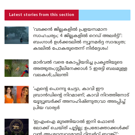
Latest stories
from this section
‘വടക്കൻ ജില്ലകളിൽ പ്രളയസമാന
സാഹചര്യം; 4 ജില്ലകളിൽ റെഡ് അലർട്ട്!’:
ബംഗാൾ ഉൾക്കടലിൽ ന്യൂനമർദ്ദ സാദ്ധ്യത;
കടലിൽ പോകരുതെന്ന് നിർദ്ദേശം!
മാർവൽ വരെ കോപ്പിയടിച്ച പ്രകൃതിയുടെ
അത്ഭുതം;സ്റ്റീലിനേക്കാൾ 5 ഇരട്ടി ബലമുള്ള
വലകൾ;ചിലന്തി
‘എന്റെ പൊന്നു ചേട്ടാ, കാവി ഈ
ബ്രാൻഡിന്റെ നിറമാണ്; കാവി നിറത്തിനോട്
യൂട്യൂബർക്ക് അസഹിഷ്ണുത;വാ അടപ്പിച്ച്
പ്രിയ വാര്യർ
‘ഇഎംഐ മുടങ്ങിയാൽ ഇനി ഫോൺ
ലോക്ക് ചെയ്ത് പൂട്ടില്ല; ഉപഭോക്താക്കൾക്ക്
വൻ ആശ്വാസവുമായി റിസർവ് ബാങ്ക്!’: