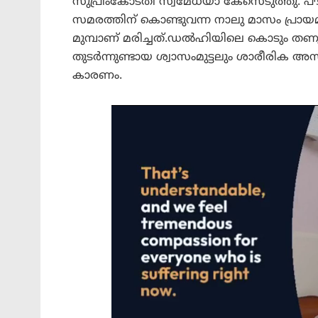
സുപ്രീംകോടതി സ്വമേധയാ കേസെടുത്തു. പൗര
സമരത്തിന് കൊണ്ടുവന്ന നാലു മാസം പ്രായമ
മുമ്പാണ് മരിച്ചത്.ഡൽഹിയിലെ കൊടും തണുപ
തുടർന്നുണ്ടായ ശ്വാസംമുട്ടലും ശാരീരിക 
കാരണം.