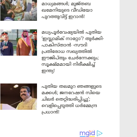
മാധ്യമങ്ങൾ; മുജ്തബ
ഖമേനിയുടെ വീഡിയോ
പുറത്തുവിട്ട് ഇറാൻ!
മധ്യപൂർവേഷ്യയിൽ പുതിയ
‘ഇസ്ലാമിക് നാറ്റോ’? തുർക്കി-
പാകിസ്താൻ -സൗദി
പ്രതിരോധ സഖ്യത്തിൽ
ഈജിപ്തും ചേർന്നേക്കും;
സൂക്ഷ്മമായി നിരീക്ഷിച്ച്
ഇന്ത്യ!
പുതിയ തലമുറ ഞങ്ങളുടെ
മക്കൾ; ജനറേഷൻ സിയെ
ചിലർ തെറ്റിദ്ധരിപ്പിച്ചു’;
വെളിപ്പെടുത്തി ധർമ്മേന്ദ്ര
പ്രധാൻ!