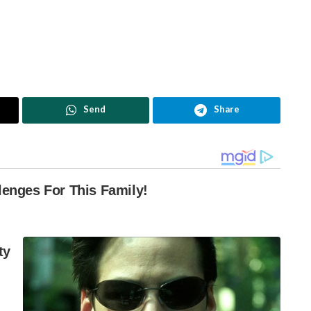
Send
Share