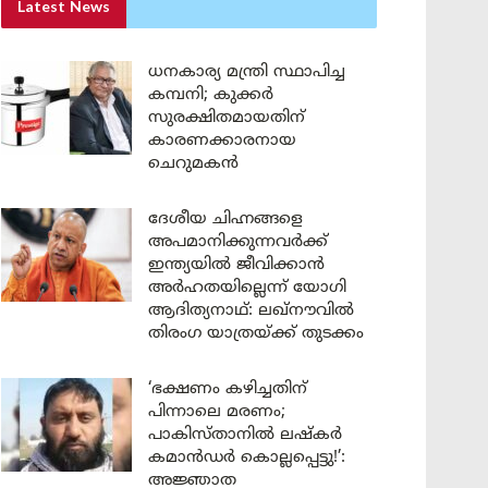
Latest News
ധനകാര്യ മന്ത്രി സ്ഥാപിച്ച
കമ്പനി; കുക്കർ
സുരക്ഷിതമായതിന്
കാരണക്കാരനായ
ചെറുമകൻ
ദേശീയ ചിഹ്നങ്ങളെ
അപമാനിക്കുന്നവർക്ക്
ഇന്ത്യയിൽ ജീവിക്കാൻ
അർഹതയില്ലെന്ന് യോഗി
ആദിത്യനാഥ്: ലഖ്‌നൗവിൽ
തിരംഗ യാത്രയ്ക്ക് തുടക്കം
‘ഭക്ഷണം കഴിച്ചതിന്
പിന്നാലെ മരണം;
പാകിസ്താനിൽ ലഷ്കർ
കമാൻഡർ കൊല്ലപ്പെട്ടു!’:
അജ്ഞാത