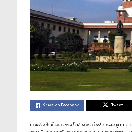
Share on Facebook
Tweet
ഡൽഹിയിലെ ഷഹീൻ ബാഗിൽ നടക്കുന്ന പ്രക