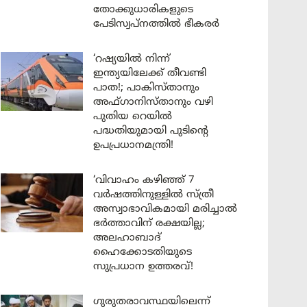
തോക്കുധാരികളുടെ
പേടിസ്വപ്നത്തിൽ ഭീകരർ
‘റഷ്യയിൽ നിന്ന്
ഇന്ത്യയിലേക്ക് തീവണ്ടി
പാത!; പാകിസ്താനും
അഫ്ഗാനിസ്താനും വഴി
പുതിയ റെയിൽ
പദ്ധതിയുമായി പുടിന്റെ
ഉപപ്രധാനമന്ത്രി!
‘വിവാഹം കഴിഞ്ഞ് 7
വർഷത്തിനുള്ളിൽ സ്ത്രീ
അസ്വാഭാവികമായി മരിച്ചാൽ
ഭർത്താവിന് രക്ഷയില്ല;
അലഹാബാദ്
ഹൈക്കോടതിയുടെ
സുപ്രധാന ഉത്തരവ്!
ഗുരുതരാവസ്ഥയിലെന്ന്