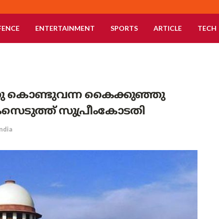
FENCE
ENTERTAINMENT
SPORTS
ARTICLE
TECH
ു കൊണ്ടുവന്ന കൈക്കുഞ്ഞു
േസെടുത്ത് സുപ്രീംകോടതി
India