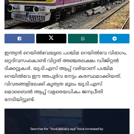
ഇന്ത്യൻ റെയിൽവേയുടെ പശ്ചിമ റെയിൽവേ വിഭാഗം,
ഒറ്റദിവസംകൊണ്ട് വിറ്റത് അഞ്ചരലക്ഷം ഡിജിറ്റൽ
ടിക്കറ്റുകൾ. യു.ടി.എസ് ആപ്പ് വഴിയാണ് പശ്ചിമ
റെയിൽവേ ഈ അപൂർവ നേട്ടം കരസ്ഥമാക്കിയത്.
വിവരങ്ങളിലേക്ക് കൃത്യത മൂലം യു.ടി.എസ്
മൊബൈൽ ആപ്പ് വളരെയധികം ജനപ്രീതി
നേടിയിട്ടുണ്ട്.