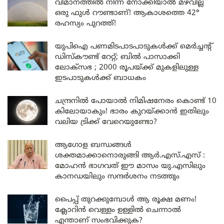
വിമാനത്തിൽ നിന്ന് നോക്കിയാൽ മഴവില്ല്
ഒരു ഫുൾ റൗണ്ടാണ്! ആകാശത്തെ 42°
രഹസ്യം പുറത്ത്!
യുപിഐ പണമിടപാടപാടുകൾക്ക് മെർച്ചന്റ്
ഡിസ്കൗണ്ട് റേറ്റ്; ബിൽ പാസാക്കി
ലോക്സഭ ; 2000 രൂപയ്ക്ക് മുകളിലുള്ള
ഇടപാടുകൾക്ക് ബാധകം
ചന്ദ്രനിൽ പോയാൽ നിമിഷനേരം കൊണ്ട് 10
കിലോയാകും! ഭാരം കുറയ്ക്കാൻ ഇതിലും
വലിയ ട്രിക്ക് വേറെയുണ്ടോ?
ആഗോള ബന്ധങ്ങൾ
ശക്തമാക്കാനൊരുങ്ങി ആർ.എസ്.എസ് :
മോഹൻ ഭാഗവത് ഈ മാസം യു.എസിലും
കാനഡയിലും സന്ദർശനം നടത്തും
പൈപ്പ് തുറക്കുമ്പോൾ ആ രൂക്ഷ മണം!
ക്ലോറിൻ വെള്ളം ഉള്ളിൽ ചെന്നാൽ
എന്താണ് സംഭവിക്കുക?