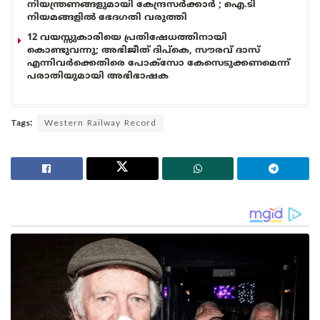
നിയന്ത്രണങ്ങളുമായി കേന്ദ്രസർക്കാർ ; ഐ.ടി
നിയമങ്ങളിൽ ഭേദഗതി വരുത്തി
12 വയസ്സുകാരിയെ പ്രതിഷേധത്തിനായി
കൊണ്ടുവന്നു; അഭിജീത് ദിപ്കെ, സൗരവ് ദാസ്
എന്നിവർക്കെതിരെ പോക്സോ കേസെടുക്കണമെന്ന്
പരാതിയുമായി അഭിഭാഷക
Tags:
Western Railway Record