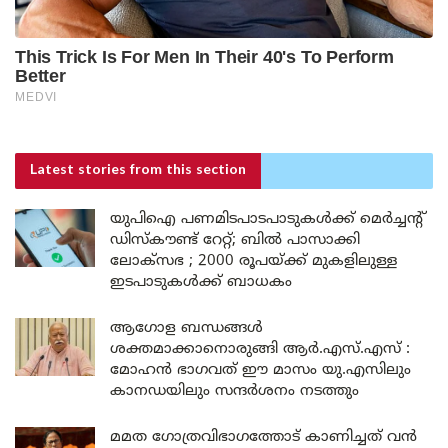
Latest stories
from this section
യുപിഐ പണമിടപാടപാടുകൾക്ക് മെർച്ചന്റ്
ഡിസ്കൗണ്ട് റേറ്റ്; ബിൽ പാസാക്കി
ലോക്സഭ ; 2000 രൂപയ്ക്ക് മുകളിലുള്ള
ഇടപാടുകൾക്ക് ബാധകം
ആഗോള ബന്ധങ്ങൾ
ശക്തമാക്കാനൊരുങ്ങി ആർ.എസ്.എസ് :
മോഹൻ ഭാഗവത് ഈ മാസം യു.എസിലും
കാനഡയിലും സന്ദർശനം നടത്തും
മമത ഗോത്രവിഭാഗത്തോട് കാണിച്ചത് വൻ