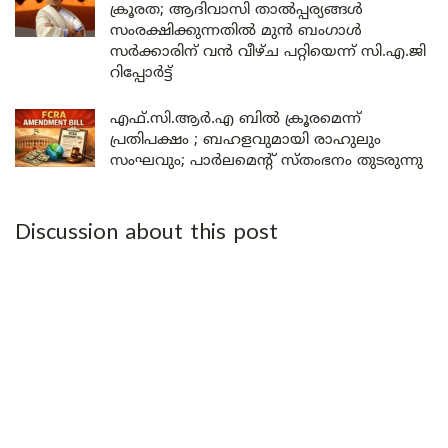
ക്രൂരത; ആദിവാസി താൽപ്പര്യങ്ങൾ
സംരക്ഷിക്കുന്നതിൽ മുൻ ബംഗാൾ
സർക്കാരിന് വൻ വീഴ്ച പറ്റിയെന്ന് സി.എ.ജി
റിപ്പോർട്ട്
എഫ്.സി.ആർ.എ ബിൽ ക്രൂരമെന്ന്
പ്രതിപക്ഷം ; ബഹളവുമായി രാഹുലും
സംഘവും; പാർലമെന്റ് സ്തംഭനം തുടരുന്നു
Discussion about this post