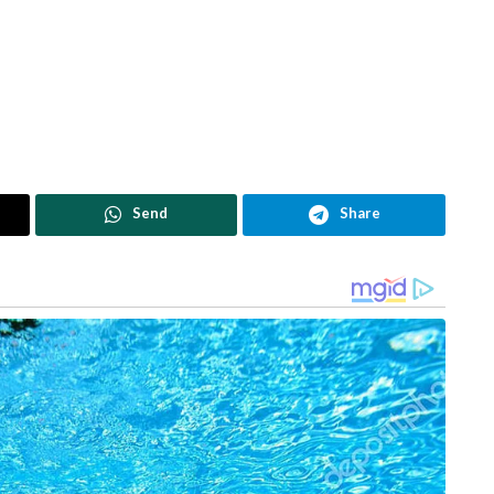
Send
Share