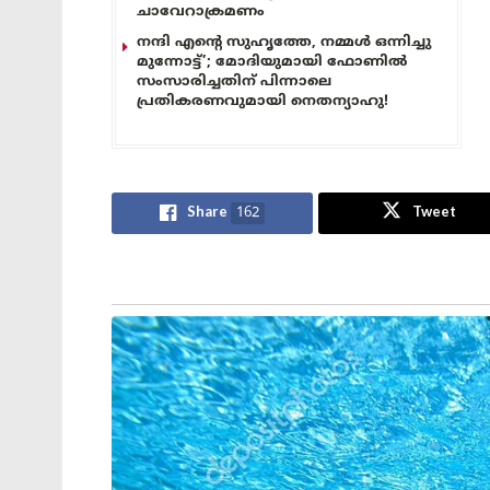
ചാവേറാക്രമണം
നന്ദി എൻ്റെ സുഹൃത്തേ, നമ്മൾ ഒന്നിച്ചു
മുന്നോട്ട്’; മോദിയുമായി ഫോണിൽ
സംസാരിച്ചതിന് പിന്നാലെ
പ്രതികരണവുമായി നെതന്യാഹു!
Share
162
Tweet