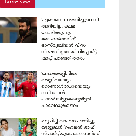
Latest News
‘എങ്ങനെ സംഭവിച്ചുവെന്ന്
അറിയില്ല, ക്ഷമ
ചോദിക്കുന്നു;
മോഹൻലാലിന്
ഓസ്ട്രേലിയൻ വിസ
നിഷേധിച്ചതായി റിപ്പോർട്ട്
,മാപ്പ് പറഞ്ഞ് താരം
‘ലോകകപ്പിനിടെ
മെസ്സിയെയും
റൊണാൾഡോയെയും
വധിക്കാൻ
പദ്ധതിയിട്ടു;ലക്ഷ്യമിട്ടത്
ചാവേറാക്രമണം
മദ്യപിച്ച് വാഹനം ഓടിച്ചു,
യൂട്യൂബർ ‘ഹെലൻ ഓഫ്
സ്പാർട്ട’യുടെ ലൈസൻസ്