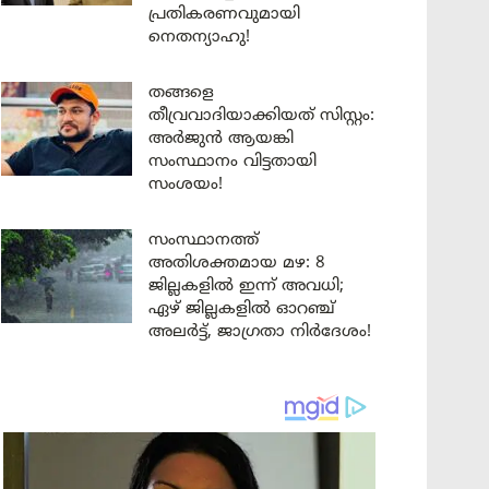
പ്രതികരണവുമായി
നെതന്യാഹു!
തങ്ങളെ
തീവ്രവാദിയാക്കിയത് സിസ്റ്റം:
അർജുൻ ആയങ്കി
സംസ്ഥാനം വിട്ടതായി
സംശയം!
സംസ്ഥാനത്ത്
അതിശക്തമായ മഴ: 8
ജില്ലകളിൽ ഇന്ന് അവധി;
ഏഴ് ജില്ലകളിൽ ഓറഞ്ച്
അലർട്ട്, ജാഗ്രതാ നിർദേശം!