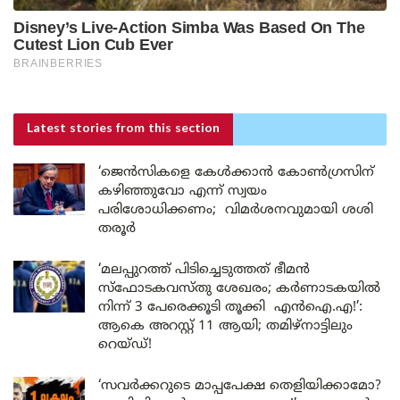
Latest stories
from this section
‘ജെൻസികളെ കേൾക്കാൻ കോൺഗ്രസിന്
കഴിഞ്ഞുവോ എന്ന് സ്വയം
പരിശോധിക്കണം; വിമർശനവുമായി ശശി
തരൂർ
‘മലപ്പുറത്ത് പിടിച്ചെടുത്തത് ഭീമൻ
സ്ഫോടകവസ്തു ശേഖരം; കർണാടകയിൽ
നിന്ന് 3 പേരെക്കൂടി തൂക്കി എൻഐ.എ!’:
ആകെ അറസ്റ്റ് 11 ആയി; തമിഴ്‌നാട്ടിലും
റെയ്ഡ്!
‘സവർക്കറുടെ മാപ്പപേക്ഷ തെളിയിക്കാമോ?