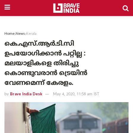
Home
News
Kerala
കെ.എസ്.ആർ.ടി.സി
ഉപയോഗിക്കാൻ പറ്റില്ല :
മലയാളികളെ തിരിച്ചു
കൊണ്ടുവരാൻ ട്രെയിൻ
വേണമെന്ന് കേരളം.
by
Brave India Desk
May 4, 2020, 11:58 am IST