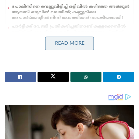
പോലീസിനെ വെല്ലുവിളിച്ച് ഒളിവിൽ കഴിഞ്ഞ അർജുൻ
ആയങ്കി ഒടുവിൽ വലയിൽ; കണ്ണൂരിലെ
അപാർട്മെന്റിൽ നിന്ന് പൊക്കിയത് നാടകീയമായി!
പാർട്ടിക്ക് വേണ്ടി പ്രതികരിച്ചതിനാണ് കള്ളക്കേസിൽ
ജയിലിൽ അടയ്ക്കപ്പെട്ടത്, പിന്തുണ വേണ്ട, പിന്നിൽ
നിന്ന് കുത്തരുത്; ജയരാജനെതിരെ ആഞ്ഞടിച്ച്
READ MORE
അർജുൻ ആയങ്കി
മാത്രമല്ല, കെഎസ്ആർടിസിയ്‌ക്ക് അന്തർസംസ്ഥാന
സർവീസ് പെർമിറ്റുള്ളത് കർണാടക തമിഴ്നാട്
സംസ്ഥാനങ്ങളിൽ മാത്രമാണ്.ഈയൊരു ഘട്ടത്തിൽ,
മലയാളികളെ മടക്കി കൊണ്ടുവരാൻ അന്യസംസ്ഥാന
തൊഴിലാളികളെ അയക്കാൻ ഉപയോഗിച്ച
മാതൃകയിൽ ട്രെയിൻ സർവീസ് ഉപയോഗിക്കാനാണ്
കേരളം ആവശ്യപ്പെട്ടിരിക്കുന്നത്.ചുരുങ്ങിയ പക്ഷം
ഇവരെ സംസ്ഥാന അതിർത്തിയിൽ എത്തിച്ചാൽ
നാടുകളിൽ എത്തിക്കേണ്ട ചുമതല
ഏറ്റെടുക്കുമെന്നാണ് കെ.എസ്.ആർ.ടി.സി