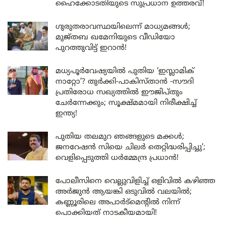
ഹൈക്കോടതിയുടെ സുപ്രധാന ഉത്തരവ്!
ഗുരുതരാവസ്ഥയിലെന്ന് മാധ്യമങ്ങൾ;
മുജ്തബ ഖമേനിയുടെ വീഡിയോ
പുറത്തുവിട്ട് ഇറാൻ!
മധ്യപൂർവേഷ്യയിൽ പുതിയ ‘ഇസ്ലാമിക്
നാറ്റോ’? തുർക്കി-പാകിസ്താൻ -സൗദി
പ്രതിരോധ സഖ്യത്തിൽ ഈജിപ്തും
ചേർന്നേക്കും; സൂക്ഷ്മമായി നിരീക്ഷിച്ച്
ഇന്ത്യ!
പുതിയ തലമുറ ഞങ്ങളുടെ മക്കൾ;
ജനറേഷൻ സിയെ ചിലർ തെറ്റിദ്ധരിപ്പിച്ചു’;
വെളിപ്പെടുത്തി ധർമ്മേന്ദ്ര പ്രധാൻ!
പോലീസിനെ വെല്ലുവിളിച്ച് ഒളിവിൽ കഴിഞ്ഞ
അർജുൻ ആയങ്കി ഒടുവിൽ വലയിൽ;
കണ്ണൂരിലെ അപാർട്മെന്റിൽ നിന്ന്
പൊക്കിയത് നാടകീയമായി!