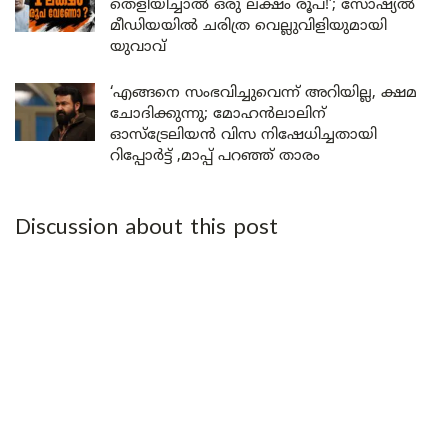
തെളിയിച്ചാൽ ഒരു ലക്ഷം രൂപ!’; സോഷ്യൽ
മീഡിയയിൽ ചരിത്ര വെല്ലുവിളിയുമായി
യുവാവ്
‘എങ്ങനെ സംഭവിച്ചുവെന്ന് അറിയില്ല, ക്ഷമ
ചോദിക്കുന്നു; മോഹൻലാലിന്
ഓസ്ട്രേലിയൻ വിസ നിഷേധിച്ചതായി
റിപ്പോർട്ട് ,മാപ്പ് പറഞ്ഞ് താരം
Discussion about this post