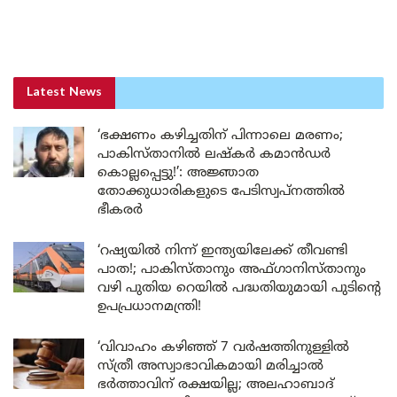
Latest News
‘ഭക്ഷണം കഴിച്ചതിന് പിന്നാലെ മരണം;
പാകിസ്താനിൽ ലഷ്കർ കമാൻഡർ
കൊല്ലപ്പെട്ടു!’: അജ്ഞാത
തോക്കുധാരികളുടെ പേടിസ്വപ്നത്തിൽ
ഭീകരർ
‘റഷ്യയിൽ നിന്ന് ഇന്ത്യയിലേക്ക് തീവണ്ടി
പാത!; പാകിസ്താനും അഫ്ഗാനിസ്താനും
വഴി പുതിയ റെയിൽ പദ്ധതിയുമായി പുടിന്റെ
ഉപപ്രധാനമന്ത്രി!
‘വിവാഹം കഴിഞ്ഞ് 7 വർഷത്തിനുള്ളിൽ
സ്ത്രീ അസ്വാഭാവികമായി മരിച്ചാൽ
ഭർത്താവിന് രക്ഷയില്ല; അലഹാബാദ്