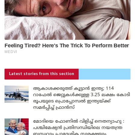
Latest stories
from this section
ആകാശക്കരുത്ത് കൂട്ടാൻ ഇന്ത്യ; 114
റാഫേൽ ജെറ്റുകൾക്കുള്ള 3.25 ലക്ഷം കോടി
രൂപയുടെ പ്രൊപ്പോസൽ ഇന്ത്യയ്ക്ക്
സമർപ്പിച്ച് ഫ്രാൻസ്
മോദിയെ ഫോണിൽ വിളിച്ച് നെതന്യാഹു :
പശ്ചിമേഷ്യൻ പ്രതിസന്ധിയിലെ നയതന്ത്ര
ബന്ധവും പ്രാദേശിക സുരക്ഷയും