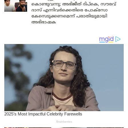
കൊണ്ടുവന്നു; അഭിജീത് ദിപ്കെ, സൗരവ്
ദാസ് എന്നിവർക്കെതിരെ പോക്സോ
കേസെടുക്കണമെന്ന് പരാതിയുമായി
അഭിഭാഷക