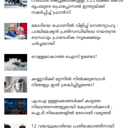
റാഫേൽ ജെറ്റുകൾക്കുള്ള 3.25 ലക്ഷം കോടി
രൂപയുടെ പ്രൊപ്പോസൽ ഇന്ത്യയ്ക്ക്
സമർപ്പിച്ച് ഫ്രാൻസ്
മോദിയെ ഫോണിൽ വിളിച്ച് നെതന്യാഹു :
പശ്ചിമേഷ്യൻ പ്രതിസന്ധിയിലെ നയതന്ത്ര
ബന്ധവും പ്രാദേശിക സുരക്ഷയും
ചർച്ചയായി
വെള്ളമാകാത്ത ഐസ് ഉണ്ടോ?
കണ്ണാടിക്ക് മുന്നിൽ നിൽക്കുമ്പോൾ
നിങ്ങളും ഇത് ശ്രദ്ധിച്ചിട്ടുണ്ടോ?
എ.ഐ ഉള്ളടക്കങ്ങൾക്ക് കടുത്ത
നിയന്ത്രണങ്ങളുമായി കേന്ദ്രസർക്കാർ ;
ഐ.ടി നിയമങ്ങളിൽ ഭേദഗതി വരുത്തി
12 വയസ്സുകാരിയെ പ്രതിഷേധത്തിനായി