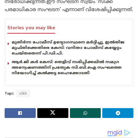
നിരോധിക്കുന്നത്.ഈ സംഘടന സ്വയം ‘സിക്ക്
പരമാധികാര സംഘടന’ എന്നാണ് വിശേഷിപ്പിക്കുന്നത്.
Stories you may like
മുതിർന്ന പോലീസ് ഉദ്യോഗസ്ഥനെ മർദ്ദിച്ചു, ഇൽതിജ
മുഫ്തിക്കെതിരെ കേസ്: വനിതാ പോലീസ് കയ്യേറ്റം
ചെയ്തതെന്ന് പി.ഡി.പി.
ആർ.ജി കർ കേസ്: തെളിവ് നശിപ്പിക്കലിൽ സമഗ്ര
അന്വേഷണത്തിന് പ്രത്യേക സി.ബി.ഐ സംഘത്തെ
നിയോഗിച്ച് കൽക്കട്ട ഹൈക്കോടതി
Tags:
sikh