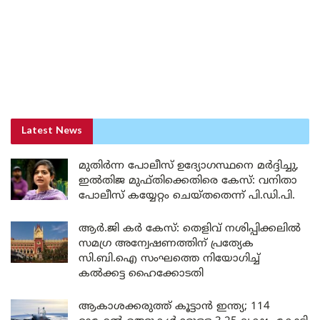
Latest News
മുതിർന്ന പോലീസ് ഉദ്യോഗസ്ഥനെ മർദ്ദിച്ചു,
ഇൽതിജ മുഫ്തിക്കെതിരെ കേസ്: വനിതാ
പോലീസ് കയ്യേറ്റം ചെയ്തതെന്ന് പി.ഡി.പി.
ആർ.ജി കർ കേസ്: തെളിവ് നശിപ്പിക്കലിൽ
സമഗ്ര അന്വേഷണത്തിന് പ്രത്യേക
സി.ബി.ഐ സംഘത്തെ നിയോഗിച്ച്
കൽക്കട്ട ഹൈക്കോടതി
ആകാശക്കരുത്ത് കൂട്ടാൻ ഇന്ത്യ; 114