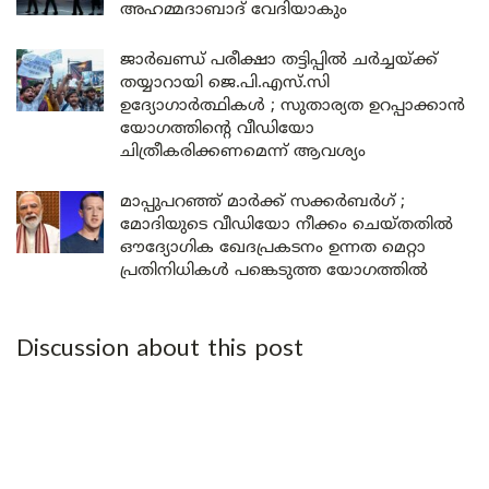
അഹമ്മദാബാദ് വേദിയാകും
ജാർഖണ്ഡ് പരീക്ഷാ തട്ടിപ്പിൽ ചർച്ചയ്ക്ക്
തയ്യാറായി ജെ.പി.എസ്.സി
ഉദ്യോഗാർത്ഥികൾ ; സുതാര്യത ഉറപ്പാക്കാൻ
യോഗത്തിന്റെ വീഡിയോ
ചിത്രീകരിക്കണമെന്ന് ആവശ്യം
മാപ്പുപറഞ്ഞ് മാർക്ക് സക്കർബർഗ് ;
മോദിയുടെ വീഡിയോ നീക്കം ചെയ്തതിൽ
ഔദ്യോഗിക ഖേദപ്രകടനം ഉന്നത മെറ്റാ
പ്രതിനിധികൾ പങ്കെടുത്ത യോഗത്തിൽ
Discussion about this post