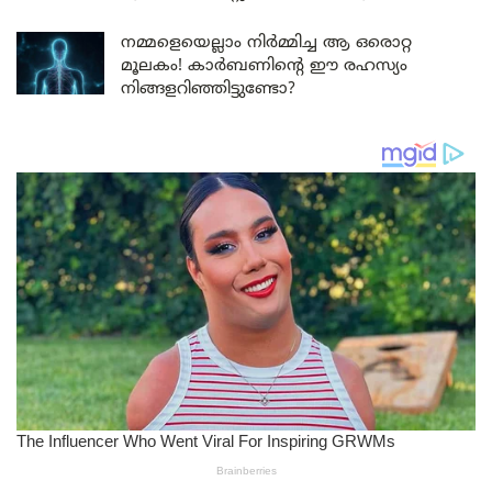
നമ്മളെയെല്ലാം നിർമ്മിച്ച ആ ഒരൊറ്റ
മൂലകം! കാർബണിന്റെ ഈ രഹസ്യം
നിങ്ങളറിഞ്ഞിട്ടുണ്ടോ?