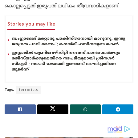
കൊല്ലപ്പെട്ടത് ഇരുപതിലധികം തീവ്രവാദികളാണ്.
Stories you may like
ബംഗ്ലാദേശ് മറ്റൊരു പാകിസ്താനായി മാറുന്നു, ഇന്ത്യ
ജാഗ്രത പാലിക്കണം’; ഷെയ്ഖ് ഹസീനയുടെ മകൻ
ഇസ്ലാമിക് യൂണിവേഴ്സിറ്റി വൈസ് ചാൻസലർക്കും
രജിസ്ട്രാർക്കുമെതിരെ നടപടിയുമായി ശ്രീനഗർ
സിഎടി ; നടപടി കോടതി ഉത്തരവ് ലംഘിച്ചതിനെ
തുടർന്ന്
Tags:
terrorists