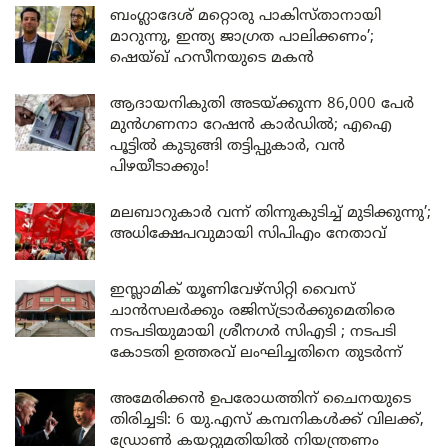
ബംഗ്ലാദേശ് മറ്റൊരു പാകിസ്താനായി
മാറുന്നു, ഇന്ത്യ ജാഗ്രത പാലിക്കണം’;
ഷെയ്ഖ് ഹസീനയുടെ മകൻ
ആദായനികുതി അടയ്ക്കുന്ന 86,000 പേർ
മുൻഗണനാ റേഷൻ കാർഡിൽ; എഐ
പൂട്ടിൽ കുടുങ്ങി തട്ടിപ്പുകാർ, വൻ
പിഴയീടാക്കും!
മലബാറുകാർ വന്ന് തിന്നുകുടിച്ച് മുടിക്കുന്നു’;
അധിക്ഷേപവുമായി സിപിഎം നേതാവ്
ഇസ്ലാമിക് യൂണിവേഴ്സിറ്റി വൈസ്
ചാൻസലർക്കും രജിസ്ട്രാർക്കുമെതിരെ
നടപടിയുമായി ശ്രീനഗർ സിഎടി ; നടപടി
കോടതി ഉത്തരവ് ലംഘിച്ചതിനെ തുടർന്ന്
അമേരിക്കൻ ഉപരോധത്തിന് ചൈനയുടെ
തിരിച്ചടി: 6 യു.എസ് കമ്പനികൾക്ക് വിലക്ക്,
ഡ്രോൺ കയറ്റുമതിയിൽ നിയന്ത്രണം