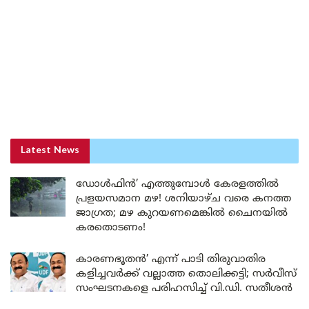
Latest News
ഡോൾഫിൻ’ എത്തുമ്പോൾ കേരളത്തിൽ
പ്രളയസമാന മഴ! ശനിയാഴ്ച വരെ കനത്ത
ജാഗ്രത; മഴ കുറയണമെങ്കിൽ ചൈനയിൽ
കരതൊടണം!
കാരണഭൂതൻ’ എന്ന് പാടി തിരുവാതിര
കളിച്ചവർക്ക് വല്ലാത്ത തൊലിക്കട്ടി; സർവീസ്
സംഘടനകളെ പരിഹസിച്ച് വി.ഡി. സതീശൻ