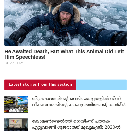
Latest stories
from this section
തീവ്രവാദത്തിന്റെ വെടിയൊച്ചകളിൽ നിന്ന്
വികസനത്തിന്റെ കാഹളത്തിലേക്ക്; കശ്മീർ
കോമൺവെൽത്ത് ഗെയിംസ് പതാക
ഏറ്റുവാങ്ങി ഗുജറാത്ത് മുഖ്യമന്ത്രി; 2030ൽ