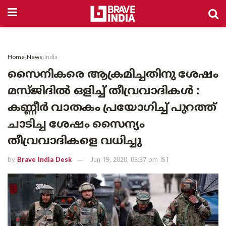
Home
News
India
സൈനികരെ ആക്രമിച്ചതിനു ശേഷം
മസ്ജിദിൽ ഒളിച്ച് തീവ്രവാദികൾ :
കണ്ണീർ വാതകം പ്രയോഗിച്ച് പുറത്ത്
ചാടിച്ച ശേഷം സൈന്യം
തീവ്രവാദികളെ വധിച്ചു
by
Brave India Desk
Jun 19, 2020, 03:37 pm IST