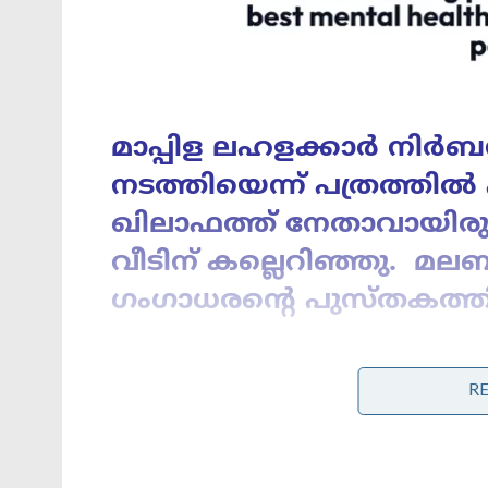
മാപ്പിള ലഹളക്കാർ നിർ
നടത്തിയെന്ന് പത്രത്തി
ഖിലാഫത്ത് നേതാവായിരു
വീടിന് ‌കല്ലെറിഞ്ഞു. മ
ഗംഗാധരന്റെ പുസ്തകത്
R
Stories you may like
ടാറ്റയേക്കാൾ കൂടുതൽ ഓഹരി