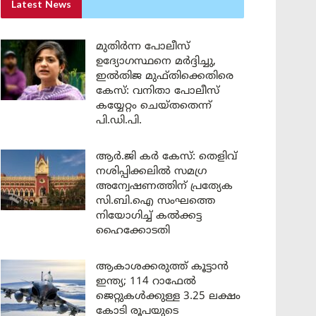
Latest News
മുതിർന്ന പോലീസ്
ഉദ്യോഗസ്ഥനെ മർദ്ദിച്ചു,
ഇൽതിജ മുഫ്തിക്കെതിരെ
കേസ്: വനിതാ പോലീസ്
കയ്യേറ്റം ചെയ്തതെന്ന്
പി.ഡി.പി.
ആർ.ജി കർ കേസ്: തെളിവ്
നശിപ്പിക്കലിൽ സമഗ്ര
അന്വേഷണത്തിന് പ്രത്യേക
സി.ബി.ഐ സംഘത്തെ
നിയോഗിച്ച് കൽക്കട്ട
ഹൈക്കോടതി
ആകാശക്കരുത്ത് കൂട്ടാൻ
ഇന്ത്യ; 114 റാഫേൽ
ജെറ്റുകൾക്കുള്ള 3.25 ലക്ഷം
കോടി രൂപയുടെ