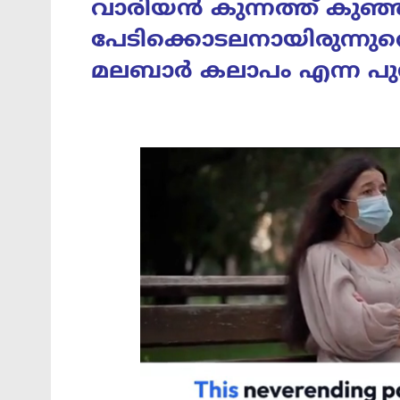
വാരിയൻ കുന്നത്ത് കുഞ്
പേടിക്കൊടലനായിരുന്നു
മലബാർ കലാപം എന്ന പ