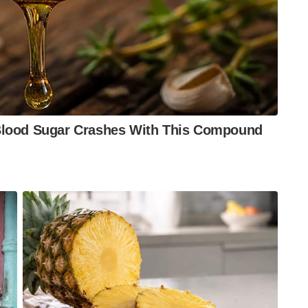
loads/2020/06/mappila_lahala_souvenir.pdf
ൻ
മാപ്പിള ലഹള
malabar kalapam
vayujith