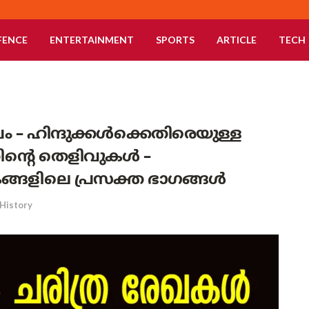
FENCE
ENTERTAINMENT
SPORTS
ARTICLE
TECH
 – ഹിന്ദുക്കൾക്കെതിരെയുള്ള
ന്റെ തെളിവുകൾ –
ങ്ങളിലെ പ്രസക്ത ഭാഗങ്ങൾ
History