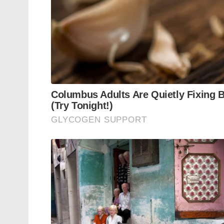
https://vayujith.ananthapuri.tech/wp-content/up
Tags:
Hindu Genocide
featured
വാരിയംകുന്ന
malabar riot