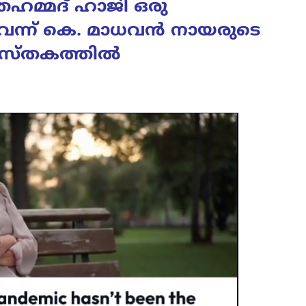
ഞഹമ്മദ് ഹാജി ഒരു
വെന്ന് കെ. മാധവൻ നായരുടെ
ുസ്തകത്തിൽ