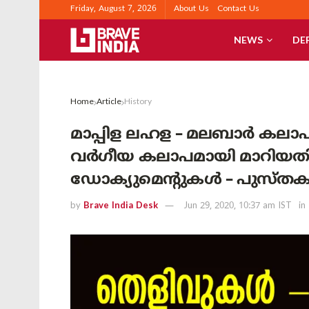
Friday, August 7, 2026
About Us
Contact Us
NEWS
DE
Home
Article
History
മാപ്പിള ലഹള – മലബാർ കലാപം
വർഗീയ കലാപമായി മാറിയതി
ഡോക്യുമെന്റുകൾ – പുസ്തക
by
Brave India Desk
Jun 29, 2020, 10:37 am IST
in