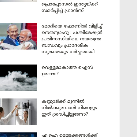
പ്രൊപ്പോസൽ ഇന്ത്യയ്ക്ക്
സമർപ്പിച്ച് ഫ്രാൻസ്
മോദിയെ ഫോണിൽ വിളിച്ച്
നെതന്യാഹു : പശ്ചിമേഷ്യൻ
പ്രതിസന്ധിയിലെ നയതന്ത്ര
ബന്ധവും പ്രാദേശിക
സുരക്ഷയും ചർച്ചയായി
വെള്ളമാകാത്ത ഐസ്
ഉണ്ടോ?
കണ്ണാടിക്ക് മുന്നിൽ
നിൽക്കുമ്പോൾ നിങ്ങളും
ഇത് ശ്രദ്ധിച്ചിട്ടുണ്ടോ?
എ.ഐ ഉള്ളടക്കങ്ങൾക്ക്