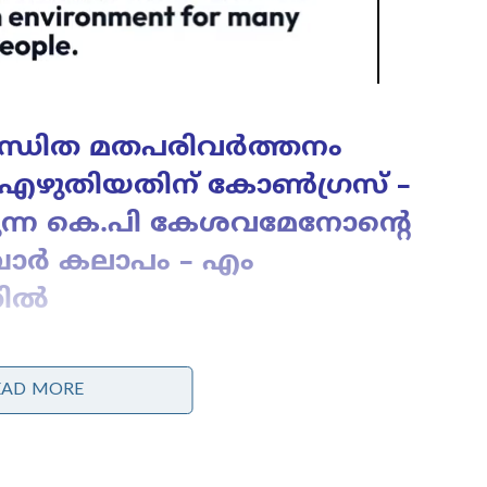
ബന്ധിത മതപരിവർത്തനം
ൽ എഴുതിയതിന് കോൺഗ്രസ് –
ന്ന കെ.പി കേശവമേനോന്റെ
ലബാർ കലാപം – എം
തിൽ
EAD MORE
ഖിലാഫത്തിന്റെയും
കോൺഗ്രസിന്റെയും ഉന്നത