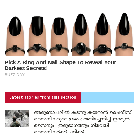
Latest stories
from this section
അരുണാചലിൽ കടന്നു കയറാൻ ചൈനീസ്
സൈനികരുടെ ശ്രമം; അടിച്ചോടിച്ച് ഇന്ത്യൻ
സൈന്യം ; ഇരുഭാഗത്തും നിരവധി
സൈനികർക്ക് പരിക്ക്