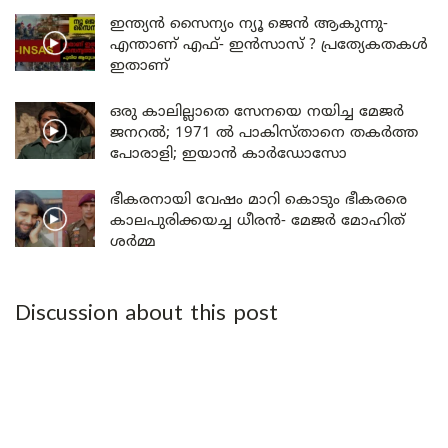
ഇന്ത്യൻ സൈന്യം ന്യൂ ജെൻ ആകുന്നു-
എന്താണ് എഫ്- ഇൻസാസ് ? പ്രത്യേകതകൾ
ഇതാണ്
ഒരു കാലില്ലാതെ സേനയെ നയിച്ച മേജർ
ജനറൽ; 1971 ൽ പാകിസ്താനെ തകർത്ത
പോരാളി; ഇയാൻ കാർഡോസോ
ഭീകരനായി വേഷം മാറി കൊടും ഭീകരരെ
കാലപുരിക്കയച്ച ധീരൻ- മേജർ മോഹിത്
ശർമ്മ
Discussion about this post