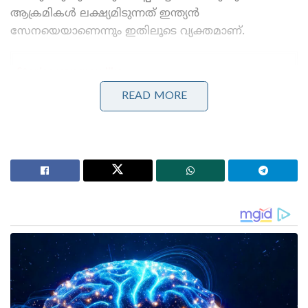
ആക്രമികള്‍ ലക്ഷ്യമിടുന്നത് ഇന്ത്യന്‍
സേനയെയാണെന്നും ഇതിലൂടെ വ്യക്തമാണ്.
Stories you may like
READ MORE
അന്ന് ഫ്രാൻസ് സാങ്കേതികവിദ്യ നിഷേധിച്ചു, ഇന്ന്
ലോകത്തെ വിറപ്പിക്കുന്ന ‘വിരൂപാക്ഷ’ റഡാറുമായി
ഡിആർഡിഒ;നെഞ്ചിടിപ്പ് കൂട്ടുന്ന തദ്ദേശീയ വിപ്ലവം
ആത്മ നിർഭർ സമുദ്ര പ്രതാപ് ; കോസ്റ്റ് ഗാർഡ്
തദ്ദേശീയമായി നിർമിച്ച മലിനീകരണ നിയന്ത്രണ
കപ്പൽ കമ്മീഷൻ ചെയ്ത് പ്രതിരോധ മന്ത്രി
read also:
അരുണാചല്‍ പ്രദേശില്‍ അസം
റൈഫിള്‍സിന്റെ വാട്ടര്‍ ടാങ്കിന് നേരെ ആക്രമണം,
ജവാന് വീരമൃത്യു
കഴിഞ്ഞ ഒരു വര്‍ഷത്തിനിടെ ഓപ്പറേഷന്‍
സൈഡ്‌കോപ്പിയുമായി ബന്ധപ്പെട്ട് പല ഹാക്കിംഗ്