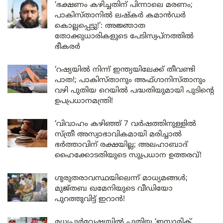
‘ഭക്ഷണം കഴിച്ചതിന് പിന്നാലെ മരണം;
പാകിസ്താനിൽ ലഷ്കർ കമാൻഡർ
കൊല്ലപ്പെട്ടു!’: അജ്ഞാത
തോക്കുധാരികളുടെ പേടിസ്വപ്നത്തിൽ
ഭീകരർ
‘റഷ്യയിൽ നിന്ന് ഇന്ത്യയിലേക്ക് തീവണ്ടി
പാത!; പാകിസ്താനും അഫ്ഗാനിസ്താനും
വഴി പുതിയ റെയിൽ പദ്ധതിയുമായി പുടിന്റെ
ഉപപ്രധാനമന്ത്രി!
‘വിവാഹം കഴിഞ്ഞ് 7 വർഷത്തിനുള്ളിൽ
സ്ത്രീ അസ്വാഭാവികമായി മരിച്ചാൽ
ഭർത്താവിന് രക്ഷയില്ല; അലഹാബാദ്
ഹൈക്കോടതിയുടെ സുപ്രധാന ഉത്തരവ്!
ഗുരുതരാവസ്ഥയിലെന്ന് മാധ്യമങ്ങൾ;
മുജ്തബ ഖമേനിയുടെ വീഡിയോ
പുറത്തുവിട്ട് ഇറാൻ!
മധ്യപൂർവേഷ്യയിൽ പുതിയ ‘ഇസ്ലാമിക്