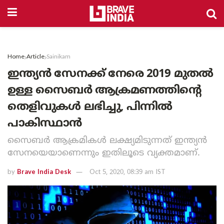
Home
Article
Sainikam
ഇന്ത്യൻ സേനക്ക് നേരെ 2019 മുതൽ
ഉള്ള സൈബർ ആക്രമണത്തിന്റെ
തെളിവുകൾ ലഭിച്ചു, പിന്നില്‍
പാകിസ്ഥാന്‍
സെെബര്‍ ആക്രമികള്‍ ലക്ഷ്യമിടുന്നത് ഇന്ത്യന്‍
സേനയെയാണെന്നും ഇതിലൂടെ വ്യക്തമാണ്.
by
Brave India Desk
Oct 5, 2020, 08:39 am IST