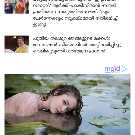
നാറ്റോ’? തുർക്കി-പാകിസ്താൻ -സൗദി
പ്രതിരോധ സഖ്യത്തിൽ ഈജിപ്തും
ചേർന്നേക്കും; സൂക്ഷ്മമായി നിരീക്ഷിച്ച്
ഇന്ത്യ!
പുതിയ തലമുറ ഞങ്ങളുടെ മക്കൾ;
ജനറേഷൻ സിയെ ചിലർ തെറ്റിദ്ധരിപ്പിച്ചു’;
വെളിപ്പെടുത്തി ധർമ്മേന്ദ്ര പ്രധാൻ!