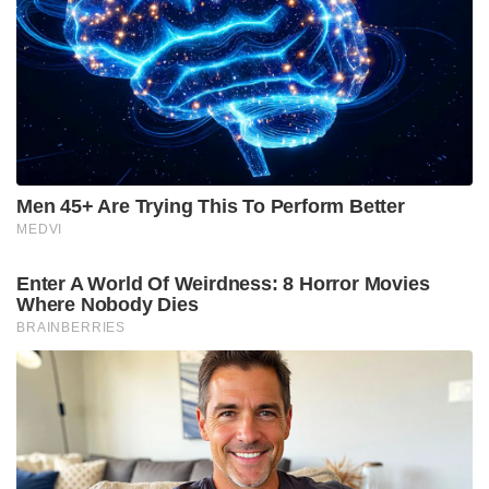
ശ്രമങ്ങള്‍ നടന്നതായും സെക്രൈറ്റ് പറയുന്നു. അതീവ
സുരക്ഷ ഏര്‍പ്പെടുത്തിയിട്ടുളള ഇന്ത്യന്‍ സേനയുടെ
കംപ്യൂട്ടറുകളിലേക്ക് നുഴഞ്ഞു കയറുന്നതിനായി
ഫിഷിംഗ് ഇമെയിലുകളും വിദൂര ആക്സസ്
മാല്‍വെയറുകളുമാണ് സെെബര്‍ ആക്രമികള്‍
ഉപയോഗിച്ചതെന്നും കണ്ടെത്തിയിട്ടുണ്ട്.ഇതിലൂടെ
നിര്‍ണായക വിവരങ്ങള്‍ മോഷ്ടിക്കാനായിരുന്നു
പാകിസ്ഥാന്‍ ഹാക്കര്‍മാരുടെ ശ്രമം.
Tags:
pakistan
hackers
cyber attack
featured
Sainikam