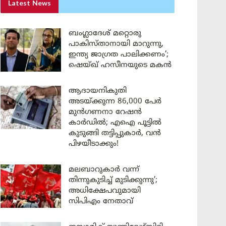
Latest News
ബംഗ്ലാദേശ് മറ്റൊരു
പാകിസ്താനായി മാറുന്നു,
ഇന്ത്യ ജാഗ്രത പാലിക്കണം’;
ഷെയ്ഖ് ഹസീനയുടെ മകൻ
ആദായനികുതി
അടയ്ക്കുന്ന 86,000 പേർ
മുൻഗണനാ റേഷൻ
കാർഡിൽ; എഐ പൂട്ടിൽ
കുടുങ്ങി തട്ടിപ്പുകാർ, വൻ
പിഴയീടാക്കും!
മലബാറുകാർ വന്ന്
തിന്നുകുടിച്ച് മുടിക്കുന്നു’;
അധിക്ഷേപവുമായി
സിപിഎം നേതാവ്