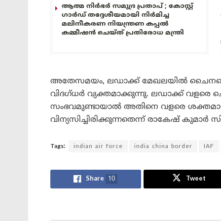
ആത്മ നിർഭർ സമുദ്ര പ്രതാപ് ; കോസ്റ്റ്
ഗാർഡ് തദ്ദേശീയമായി നിർമിച്ച
മലിനീകരണ നിയന്ത്രണ കപ്പൽ
കമ്മീഷൻ ചെയ്ത് പ്രതിരോധ മന്ത്രി
അതേസമയം, ലഡാക്ക് മേഖലയില്‍ ചൈനയെക്കാ
വിദഗ്ധര്‍ വ്യക്തമാക്കുന്നു. ലഡാക്ക് വളരെ
സംഭവമുണ്ടായാല്‍ അതിനെ വളരെ ശക്തമായ
വിന്യസിച്ചിരിക്കുന്നതെന്ന് രാകേഷ് കുമാര്‍ 
Tags:
indian air force
india china border
IAF
Share
10
Tweet