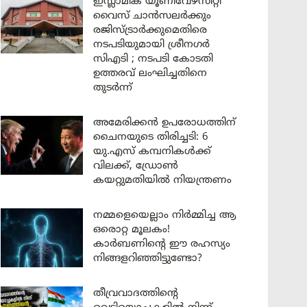
ഇസ്ലാമിക് യൂണിവേഴ്സിറ്റി
വൈസ് ചാൻസലർക്കും
രജിസ്ട്രാർക്കുമെതിരെ
നടപടിയുമായി ശ്രീനഗർ
സിഎടി ; നടപടി കോടതി
ഉത്തരവ് ലംഘിച്ചതിനെ
തുടർന്ന്
അമേരിക്കൻ ഉപരോധത്തിന്
ചൈനയുടെ തിരിച്ചടി: 6
യു.എസ് കമ്പനികൾക്ക്
വിലക്ക്, ഡ്രോൺ
കയറ്റുമതിയിൽ നിയന്ത്രണം
നമ്മളെയെല്ലാം നിർമ്മിച്ച ആ
ഒരൊറ്റ മൂലകം!
കാർബണിന്റെ ഈ രഹസ്യം
നിങ്ങളറിഞ്ഞിട്ടുണ്ടോ?
തീവ്രവാദത്തിന്റെ