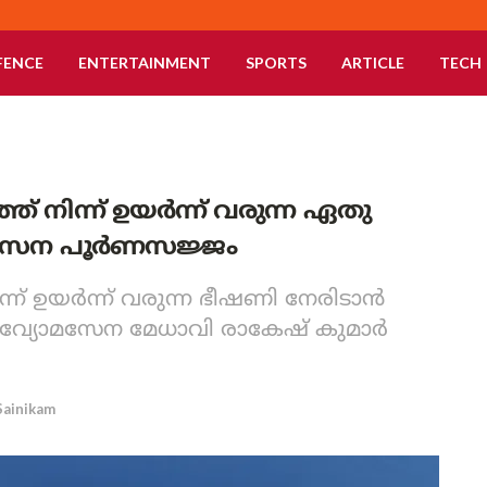
FENCE
ENTERTAINMENT
SPORTS
ARTICLE
TECH
നിന്ന് ഉയര്‍ന്ന് വരുന്ന ഏതു
മസേന പൂര്‍ണസജ്ജം
് ഉയര്‍ന്ന് വരുന്ന ഭീഷണി നേരിടാന്‍
വ്യോമസേന മേധാവി രാകേഷ് കുമാര്‍
Sainikam