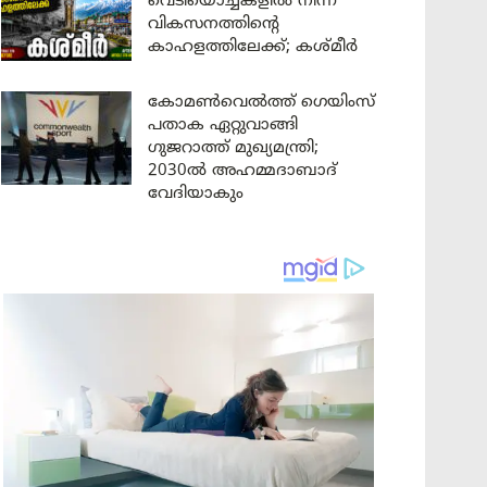
വെടിയൊച്ചകളിൽ നിന്ന്
വികസനത്തിന്റെ
കാഹളത്തിലേക്ക്; കശ്മീർ
കോമൺവെൽത്ത് ഗെയിംസ്
പതാക ഏറ്റുവാങ്ങി
ഗുജറാത്ത് മുഖ്യമന്ത്രി;
2030ൽ അഹമ്മദാബാദ്
വേദിയാകും