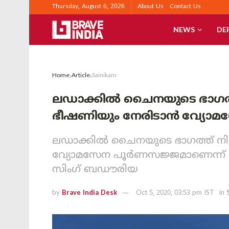
Thursday, August 6, 2026
About Us
Contact Us
NEWS
DE
Home
Article
Sainikam
ലഡാക്കില്‍ ചൈനയുടെ ഭാഗത്ത് 
ഭീഷണിയും നേരിടാന്‍ വ്യോ
ലഡാക്കില്‍ ചൈനയുടെ ഭാഗത്ത് നിന്ന
വ്യോമസേന പൂര്‍ണസജ്ജമാണെന്ന് 
സിംഗ് ബഡൗരിയ
by
Brave India Desk
Oct 5, 2020, 03:53 pm IST
in