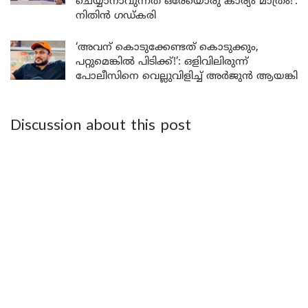
ചെയ്യാനാവുന്നത് ഒരേയൊരു കാര്യം മാത്രം!’:
നിതിൻ ഗഡ്കരി
‘അവന് കൊടുക്കേണ്ടത് കൊടുക്കും,
പറ്റുമെങ്കിൽ പിടിക്ക്!’: ഒളിവിലിരുന്ന്
പോലീസിനെ വെല്ലുവിളിച്ച് അർജുൻ ആയങ്കി
Discussion about this post