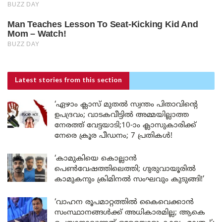
Latest stories
from this section
‘ഏഴാം ക്ലാസ് മുതൽ സ്വന്തം പിതാവിന്റെ
ഉപദ്രവം; വാടകവീട്ടിൽ അമ്മയില്ലാത്ത
നേരത്ത് വേട്ടയാടി;10-ാം ക്ലാസുകാരിക്ക്
നേരെ ക്രൂര പീഡനം; 7 പ്രതികൾ!
‘കാമുകിയെ കൊല്ലാൻ
പെൺവേഷത്തിലെത്തി; ഗുരുവായൂരിൽ
കാമുകനും ക്രിമിനൽ സംഘവും കുടുങ്ങി!’
‘വാഹന രൂപമാറ്റത്തിൽ കൈവെക്കാൻ
സംസ്ഥാനങ്ങൾക്ക് അധികാരമില്ല; ആകെ