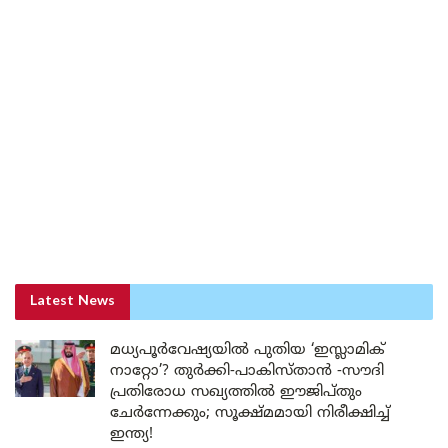
Latest News
മധ്യപൂർവേഷ്യയിൽ പുതിയ ‘ഇസ്ലാമിക്
നാറ്റോ’? തുർക്കി-പാകിസ്താൻ -സൗദി
പ്രതിരോധ സഖ്യത്തിൽ ഈജിപ്തും
ചേർന്നേക്കും; സൂക്ഷ്മമായി നിരീക്ഷിച്ച്
ഇന്ത്യ!