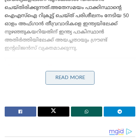
ചെയ്തിരിക്കുന്നത്.അതേസമയം പാക്കിസ്ഥാന്റെ
ഐഎസ്ഐ റിക്രൂട്ട് ചെയ്ത് പരിശീലനം നേടിയ 50
ഓളം അഫ്ഗാന്‍ തീവ്രവാദികളെ ഇന്ത്യയിലേക്ക്
നുഴഞ്ഞുകയറിയതിന് ഇന്ത്യ പാകിസ്ഥാന്‍
അതിര്‍ത്തിയിലേക്ക് അയച്ചതായും ഗ്രൗണ്ട്
ഇന്റലിജന്‍സ് വ്യക്തമാക്കുന്നു.
Stories you may like
READ MORE
അന്ന് ഫ്രാൻസ് സാങ്കേതികവിദ്യ നിഷേധിച്ചു, ഇന്ന്
ലോകത്തെ വിറപ്പിക്കുന്ന ‘വിരൂപാക്ഷ’ റഡാറുമായി
ഡിആർഡിഒ;നെഞ്ചിടിപ്പ് കൂട്ടുന്ന തദ്ദേശീയ വിപ്ലവം
ആത്മ നിർഭർ സമുദ്ര പ്രതാപ് ; കോസ്റ്റ് ഗാർഡ്
തദ്ദേശീയമായി നിർമിച്ച മലിനീകരണ നിയന്ത്രണ
കപ്പൽ കമ്മീഷൻ ചെയ്ത് പ്രതിരോധ മന്ത്രി
നേരത്തെ ലഘുലേഖകളും കത്തുകളും വടക്കന്‍, മധ്യ