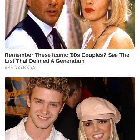
പ്രശ്‌നങ്ങള്‍ സൃഷ്ടിക്കാന്‍ ഉപയോഗിച്ചവയാണ്.
ഐഇഡികളില്‍ ഉപയോഗിക്കുന്ന അമോണിയം
നൈട്രേറ്റിന്റെയും വൈറ്റ് ഫോസ്ഫറസിന്റെയും ഉറവിടം
പാകിസ്ഥാനാണ് എന്നാണ് കരുതുന്നത്.
പാക്കിസ്ഥാന്‍ എതിരാളികളുമായി അഫ്ഗാന്‍
അധികൃതര്‍ ഇക്കാര്യം ഉന്നയിച്ചിട്ടുണ്ട്. ഇക്കാര്യം
പരിശോധിച്ച് അന്വേഷിക്കുമെന്ന് ഉറപ്പ് നല്‍കി.
അഫ്ഗാനിസ്ഥാനിലെ ഐക്യരാഷ്ട്ര സഹായ മിഷന്റെ
കണക്കനുസരിച്ച്, തെക്കന്‍ അഫ്ഗാനിസ്ഥാനിലെ
ഇരകളില്‍ ഭൂരിഭാഗവും സര്‍ക്കാര്‍ വിരുദ്ധ ഘടകങ്ങള്‍
മെച്ചപ്പെടുത്തിയ സ്‌ഫോടകവസ്തുക്കള്‍
(ഐഇഡികള്‍) ഉപയോഗിച്ച് സ്വാധീനിച്ചിട്ടുണ്ട്.
Tags:
terrorist
isi
Afghanistan
jihad
featured
Sainikam