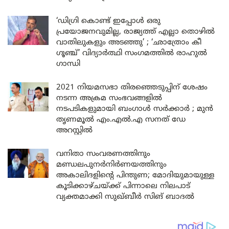
‘ഡിഗ്രി കൊണ്ട് ഇപ്പോൾ ഒരു
പ്രയോജനവുമില്ല, രാജ്യത്ത് എല്ലാ തൊഴിൽ
വാതിലുകളും അടഞ്ഞു’ ; ‘ഛാത്രോം കീ
ഗൂഞ്ച്’ വിദ്യാർത്ഥി സംഗമത്തിൽ രാഹുൽ
ഗാന്ധി
2021 നിയമസഭാ തിരഞ്ഞെടുപ്പിന് ശേഷം
നടന്ന അക്രമ സംഭവങ്ങളിൽ
നടപടികളുമായി ബംഗാൾ സർക്കാർ ; മുൻ
തൃണമൂൽ എം.എൽ.എ സനത് ഡേ
അറസ്റ്റിൽ
വനിതാ സംവരണത്തിനും
മണ്ഡലപുനർനിർണയത്തിനും
അകാലിദളിന്റെ പിന്തുണ; മോദിയുമായുള്ള
കൂടിക്കാഴ്ചയ്ക്ക് പിന്നാലെ നിലപാട്
വ്യക്തമാക്കി സുഖ്ബീർ സിങ് ബാദൽ