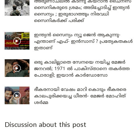
അരുണാചലിൽ കടന്നു കയറാൻ ചൈനീസ്
സൈനികരുടെ ശ്രമം; അടിച്ചോടിച്ച് ഇന്ത്യൻ
സൈന്യം ; ഇരുഭാഗത്തും നിരവധി
സൈനികർക്ക് പരിക്ക്
ഇന്ത്യൻ സൈന്യം ന്യൂ ജെൻ ആകുന്നു-
എന്താണ് എഫ്- ഇൻസാസ് ? പ്രത്യേകതകൾ
ഇതാണ്
ഒരു കാലില്ലാതെ സേനയെ നയിച്ച മേജർ
ജനറൽ; 1971 ൽ പാകിസ്താനെ തകർത്ത
പോരാളി; ഇയാൻ കാർഡോസോ
ഭീകരനായി വേഷം മാറി കൊടും ഭീകരരെ
കാലപുരിക്കയച്ച ധീരൻ- മേജർ മോഹിത്
ശർമ്മ
Discussion about this post