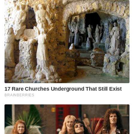
പ്രവിശ്യകളിലെ പ്രവിശ്യാ ജീവനക്കാര്‍ക്കും
നാട്ടുകാര്‍ക്കും വിതരണം ചെയ്യുകയും ജോലി
ഉപേക്ഷിച്ച് താലിബാനുമായി അണിനിരക്കാന്‍
ആവശ്യപ്പെട്ടിരുന്നു. 2020 ക്രിസ്മസിന് എല്ലാ
അമേരിക്കന്‍ സൈനികരെയും രാജ്യത്ത് നിന്ന്
പിന്‍വലിക്കുമെന്ന് യുഎസ് പ്രസിഡന്റ് ഡൊണാള്‍ഡ്
ട്രംപ് പറഞ്ഞപ്പോഴും ഐഎസ്‌ഐ പ്രവര്‍ത്തനം
ശക്തമാക്കുകയാണ്.
read also:
‘ഭാവി ഇന്ത്യയുടെ വളര്‍ന്നു വരുന്ന
സൈനികന്‍’ റോഡിലൂടെ കടന്നുപോകുന്ന
സൈനികര്‍ക്ക് സല്യൂട്ട് അടിച്ച്‌ ലേയിലെ
കൊച്ചുമിടുക്കൻ
1990 കളില്‍ പാകിസ്ഥാന്‍ താലിബാനെ
പിന്തുണച്ചിരുന്നു. അക്കാലത്ത് രാജ്യത്ത് താലിബാന്‍
സര്‍ക്കാരിനെ അംഗീകരിച്ച ചുരുക്കം ചില
രാജ്യങ്ങളില്‍ ഒന്നായിരുന്നു പാക്കിസ്ഥാന്‍.