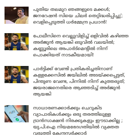
പുതിയ തലമുറ ഞങ്ങളുടെ മക്കൾ;
ജനറേഷൻ സിയെ ചിലർ തെറ്റിദ്ധരിപ്പിച്ചു’;
വെളിപ്പെടുത്തി ധർമ്മേന്ദ്ര പ്രധാൻ!
പോലീസിനെ വെല്ലുവിളിച്ച് ഒളിവിൽ കഴിഞ്ഞ
അർജുൻ ആയങ്കി ഒടുവിൽ വലയിൽ;
കണ്ണൂരിലെ അപാർട്മെന്റിൽ നിന്ന്
പൊക്കിയത് നാടകീയമായി!
പാർട്ടിക്ക് വേണ്ടി പ്രതികരിച്ചതിനാണ്
കള്ളക്കേസിൽ ജയിലിൽ അടയ്ക്കപ്പെട്ടത്,
പിന്തുണ വേണ്ട, പിന്നിൽ നിന്ന് കുത്തരുത്;
ജയരാജനെതിരെ ആഞ്ഞടിച്ച് അർജുൻ
ആയങ്കി
സാധാരണക്കാർക്കും ചെറുകിട
വ്യാപാരികൾക്കും ഒരു തരത്തിലുള്ള
ട്രാൻസാക്ഷൻ നിരക്കുകളും ഈടാക്കില്ല ;
യു.പി.ഐ നിയമഭേദഗതിയിൽ വ്യക്തത
വരുത്തി കേന്ദ്രസർക്കാർ