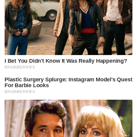
വാരാന്ത്യത്തില്‍, അഫ്ഗാന്‍ സര്‍ക്കാറിന്റെ ചര്‍ച്ചയില്‍
ഉന്നത അഫ്ഗാന്‍ സര്‍ക്കാര്‍ സീ മീഡിയയുമായുള്ള
സംഭാഷണത്തില്‍ 1990 കളില്‍ തന്റെ രാജ്യത്ത്
സംഭവിച്ചത് ആവര്‍ത്തിച്ചില്ല. ”നാളെ, അടുത്ത മാസം
അല്ലെങ്കില്‍ ഏതാനും മാസങ്ങള്‍ക്കുള്ളില്‍ യുഎസ്
അഫ്ഗാനിസ്ഥാനില്‍ നിന്ന് പിന്മാറുമെന്ന് താലിബാന്‍
കരുതുന്നു, അവര്‍ക്ക് സൈനികപരമായി ആ
സാഹചര്യം മുതലെടുക്കാന്‍ കഴിയും, അത് തെറ്റായ
കണക്കുകൂട്ടലാണ്.” അദ്ദേഹം സീ ന്യൂസിനോട്
പറഞ്ഞു,
read also:
ജമ്മു കാശ്മീരിൽ ഏറ്റുമുട്ടൽ : പാക്
സ്വദേശിയായ മുതിര്‍ന്ന കമാന്‍ഡറടക്കം രണ്ട് ലഷ്‌കര്‍
തീവ്രവാദികള്‍ കൊല്ലപ്പെട്ടു
അതേസമയം, അഫ്ഗാനിസ്ഥാന്‍ സൈന്യത്തിന് 4776
ഐ.ഇ.ഡി ബോംബുകള്‍ കണ്ടെത്താനും
നിര്‍വീര്യമാക്കാനും കഴിഞ്ഞു, അവ താലിബാന്‍