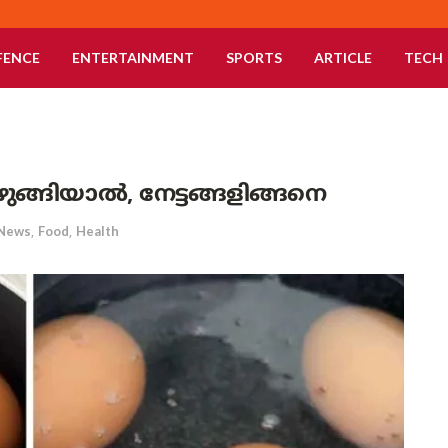
FENCE
ENTERTAINMENT
SPORTS
ARTICLE
TECH
ുങ്ങിയാല്‍, നേട്ടങ്ങളിങ്ങനെ
News
,
Food
,
Health