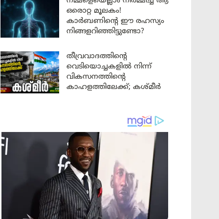
നമ്മളെയെല്ലാം നിർമ്മിച്ച ആ
ഒരൊറ്റ മൂലകം!
കാർബണിന്റെ ഈ രഹസ്യം
നിങ്ങളറിഞ്ഞിട്ടുണ്ടോ?
തീവ്രവാദത്തിന്റെ
വെടിയൊച്ചകളിൽ നിന്ന്
വികസനത്തിന്റെ
കാഹളത്തിലേക്ക്; കശ്മീർ