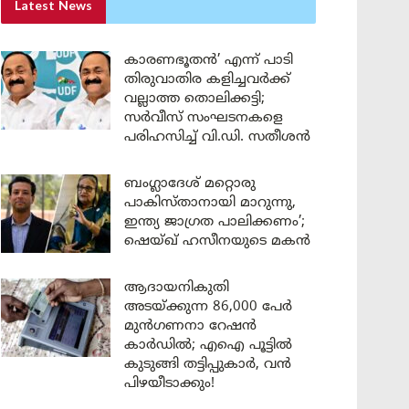
Latest News
കാരണഭൂതൻ’ എന്ന് പാടി
തിരുവാതിര കളിച്ചവർക്ക്
വല്ലാത്ത തൊലിക്കട്ടി;
സർവീസ് സംഘടനകളെ
പരിഹസിച്ച് വി.ഡി. സതീശൻ
ബംഗ്ലാദേശ് മറ്റൊരു
പാകിസ്താനായി മാറുന്നു,
ഇന്ത്യ ജാഗ്രത പാലിക്കണം’;
ഷെയ്ഖ് ഹസീനയുടെ മകൻ
ആദായനികുതി
അടയ്ക്കുന്ന 86,000 പേർ
മുൻഗണനാ റേഷൻ
കാർഡിൽ; എഐ പൂട്ടിൽ
കുടുങ്ങി തട്ടിപ്പുകാർ, വൻ
പിഴയീടാക്കും!