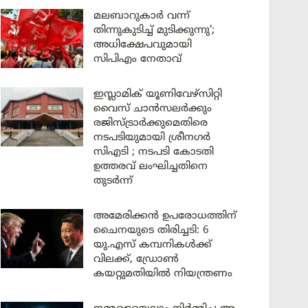
മലബാറുകാർ വന്ന്
തിന്നുകുടിച്ച് മുടിക്കുന്നു’;
അധിക്ഷേപവുമായി
സിപിഎം നേതാവ്
ഇസ്ലാമിക് യൂണിവേഴ്സിറ്റി
വൈസ് ചാൻസലർക്കും
രജിസ്ട്രാർക്കുമെതിരെ
നടപടിയുമായി ശ്രീനഗർ
സിഎടി ; നടപടി കോടതി
ഉത്തരവ് ലംഘിച്ചതിനെ
തുടർന്ന്
അമേരിക്കൻ ഉപരോധത്തിന്
ചൈനയുടെ തിരിച്ചടി: 6
യു.എസ് കമ്പനികൾക്ക്
വിലക്ക്, ഡ്രോൺ
കയറ്റുമതിയിൽ നിയന്ത്രണം