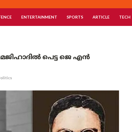
FENCE
ENTERTAINMENT
SPORTS
ARTICLE
TECH
രേമജിഹാദിൽ പെട്ട ജെ എൻ
olitics