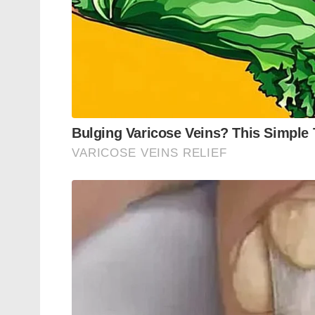
കിഴക്കൻ പാകിസ്ഥാനിൽ പൊലീസും മതമൗല
ഇല്ലാതാക്കിയ ചരിത്രം അദ്ദേഹം വേദനയോ
ഗഞ്ചിൽ ദളിത് വിഭാഗങ്ങൾ പ്രതികാരം ചെ
സമാധാനിപ്പിച്ചത് അദ്ദേഹം കുറ്റബോധത്തോട
നിർബന്ധിത മതപരിവർത്തനം , പെൺകുട്ടികളെ 
കാഴ്ചവയ്ക്കൽ , ക്രൂരമായ കൊലപാതകങ്ങ
36 പോയിന്റുകൾ അടങ്ങിയ രാജിക്കത്തിൽ അദ്ദേ
അറവുശാലകളാക്കിയ സംഭവങ്ങൾ പോലും ഉണ്ട
അലിഖാനെഴുതിയ കത്തിൽ ചൂണ്ടിക്കാട്ടുന്നു 
[blockquote type=”default” style=”1″]“എന
ബാധിതമായ ഒട്ടു മുക്കാല്‍ പ്രദേശങ്ങളും സന്ദര്‍
തെജ്ഗാവ്. ഡാക്കക്കും നാരായണ്‍ ഗന്ജിനും ഇ
ട്രെയിനുകളില്‍ നൂറു കണക്കിന് നിഷ്കളങ്കര
എന്നെ ഞെട്ടിച്ചു. കലാപത്തിന്റെ രണ്ടാം ദിന
സന്ദര്‍ശിച്ച് കലാപം മറ്റ് നഗരങ്ങളിലേക്കും