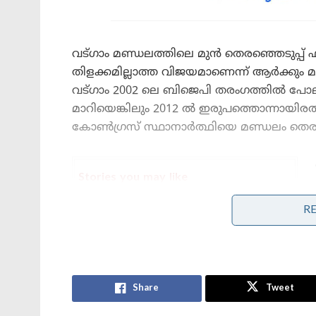
വട്ഗാം മണ്ഡലത്തിലെ മുൻ തെരഞ്ഞെടുപ്പ
തിളക്കമില്ലാത്ത വിജയമാണെന്ന് ആർക്കും 
വട്ഗാം 2002 ലെ ബിജെപി തരംഗത്തിൽ പോലും
മാറിയെങ്കിലും 2012 ൽ ഇരുപത്തൊന്നായിരത്
കോൺഗ്രസ് സ്ഥാനാർത്ഥിയെ മണ്ഡലം തെരഞ
Stories you may like
R
ഇസ്ലാമിസവും കമ്യൂണിസവുമാണ് ഒരു
നാണയത്തിന്റെ രണ്ടു വശങ്ങൾ ;
ഹിന്ദുത്വം ഒരിക്കലും ഭീകരതയുടെ
മറുവശമാകില്ല
പാലത്തായി വിരൽ ചൂണ്ടുന്ന അപകടം –
പോക്സോ കേസുകൾ
Share
Tweet
മതതീവ്രവാദികൾ ആയുധമാക്കുമ്പോൾ