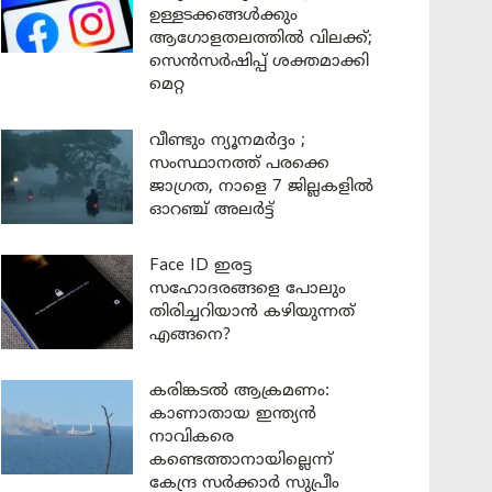
ഉള്ളടക്കങ്ങൾക്കും
ആഗോളതലത്തിൽ വിലക്ക്;
സെൻസർഷിപ്പ് ശക്തമാക്കി
മെറ്റ
വീണ്ടും ന്യൂനമർദ്ദം ;
സംസ്ഥാനത്ത് പരക്കെ
ജാഗ്രത, നാളെ 7 ജില്ലകളിൽ
ഓറഞ്ച് അലർട്ട്
Face ID ഇരട്ട
സഹോദരങ്ങളെ പോലും
തിരിച്ചറിയാൻ കഴിയുന്നത്
എങ്ങനെ?
കരിങ്കടൽ ആക്രമണം:
കാണാതായ ഇന്ത്യൻ
നാവികരെ
കണ്ടെത്താനായില്ലെന്ന്
കേന്ദ്ര സർക്കാർ സുപ്രീം