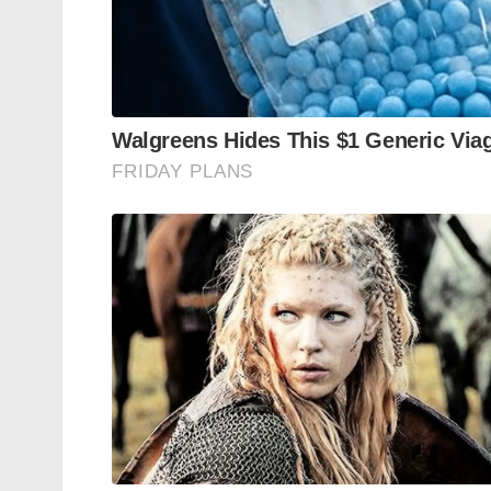
കേരളത്തിൽ നിന്ന് ഐഎസിലേക്ക് റിക്രൂട്ട് 
സംഭാവന ചെയ്ത പോപ്പുലർ ഫ്രണ്ട് എന്ന സം
നൽകാൻ പോകുന്നതെന്ന് മെവാനി ഒന്ന് ചിന്തിക്
ദളിത് – മുസ്ളിം ഐക്യം ചിന്തിക്കുന്ന എല്ല
ലക്ഷ്യമിടുന്നത് ഇന്ത്യയിൽ ഇസ്ളാമിക ഭരണം
ദളിത് ഇസ്ളാം ഐക്യത്തെ ഉപയോഗിക്കുന്നുവെ
ജിഗ്നേഷ് മേവാനിക്ക് പഠിക്കാൻ ഇന്ത്യൻ ചരിത
മണ്ഡൽ അഥവാ ജെ എൻ മണ്ഡൽ.
1904 ൽ അവിഭക്ത ബംഗാളിലെ ബാരിസാളിലാ
ബിഎയും 34 ൽ നിയമ ബിരുദവും നേടിയ മ
പ്രതിനിധീകരിച്ച് നിയമസഭ സാമാജികനുമായ
അംബേദ്കർക്കൊപ്പം സ്ഥാപിക്കുന്നതിൽ മുഖ്
അംഗമായി .