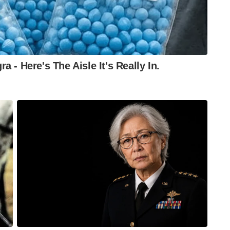
ചെയ്യപ്പെട്ടവരിൽ നല്ലൊരു ശതമാനത്തെയും
ഘടന എന്ത് സംഭാവനയാണ് ദളിത് രാഷ്ട്രീയത്തിന്
കുന്നത് നല്ലതാണ് . പോപ്പുലർ ഫ്രണ്ട് മാത്രമല്ല
ാ ഇസ്ളാമിസ്റ്റ് സംഘടനകളും ആത്യന്തികമായി
 സാദ്ധ്യമാക്കുക എന്നതാണ് . അതിന് ഒരു ടൂളായി
ന്ന് മാത്രം
്രത്തിൽ തന്നെ ഒരു പേരുണ്ട് . ജോഗെന്ദ്ര നാഥ്
യിരുന്നു ജെ എൻ മണ്ഡലിന്റെ ജനനം .1932 ൽ
ണ്ഡൽ 1937 ൽ ബഗാർഗഞ്ച് മണ്ഡലത്തെ
ി. ഓൾ ഇന്ത്യ ഷെഡ്യൂൾഡ് കാസ്റ്റ് ഫെഡറേഷൻ
യ പങ്കു വഹിച്ച മണ്ഡൽ സുഹ്രവർദി മന്ത്രിസഭയിൽ