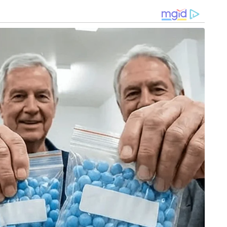
പോയതിൽ നിരാശരായവരുടെ ആശ്വാസ
ന്ന് ആർക്കും മനസ്സിലാകും.
കവുമൊക്കെ മാറ്റി വച്ച് ചിന്തിക്കുമ്പോൾ
ങ്ങൾ പറയാതെ വയ്യ . ദളിത് രാഷ്ട്രീയത്തിന്റെ
ലികവാദികൾ ഓരം ചേർന്ന് ഇക്കുറിയും
ത് തന്നെ ദളിത്- ഇസ്ളാം രാഷ്ട്രീയം മതമൗലിക വാദികൾ
ൽ ദളിതരുടെ സാമൂഹികമായ അവസ്ഥകൾ
റുകളുടെ ലക്ഷ്യം .
എന്നതും ഇസ്ളാമിക രാജ്യം സ്ഥാപിക്കുവാൻ
യിരുന്നു പ്രധാന ചർച്ചാ വിഷയം . ഹിന്ദു
സ്ളാമിക ഭരണത്തിൻ കീഴിലാവില്ല എന്ന
രീയത്തെപ്പറ്റി അംബേദ്കർ വ്യക്തമായി പറയുകയും
ിച്ചമർത്തലുകളും ഒരു വളമായി
രീയം തന്നെയാണ് ജിഗ്നേഷിനൊപ്പം ചേർന്ന് കൊണ്ട്
വാദ സംഘങ്ങൾ കളിക്കാനൊരുങ്ങുന്നതും .