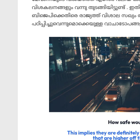
വിശകലനങ്ങളും വന്നു തുടങ്ങിയിട്ടുണ്ട്
ബിജെപിക്കെതിരെ രാജ്യത്ത് വിശാല സഖ്യം ര
പഠിപ്പിച്ചുവെന്നുമൊക്കെയുള്ള വാചാടോപങ്ങളു