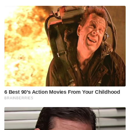
Tags:
SDPI
vayujith
padmarajan
POCSO
featured
Palathai