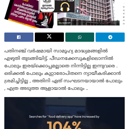
പതിനഞ്ച് വർഷമായി സാമൂഹ്യ മാദ്ധ്യമങ്ങളിൽ
എഴുതി തുടങ്ങിയിട്ട്. പീഡനക്കേസുകളിലൊന്നിൽ
പോലും ഇരയ്ക്കൊപ്പമല്ലാതെ നിന്നിട്ടില്ല ഇന്നുവരെ .
ഒരിക്കൽ പോലും കുറ്റാരോപിതനെ ന്യായീകരിക്കാൻ
ശ്രമിച്ചിട്ടില്ല , അതിനി ഏത് സംഘടനയായാൽ പോലും
, എത്ര അടുത്ത ആളായാൽ പോലും ..