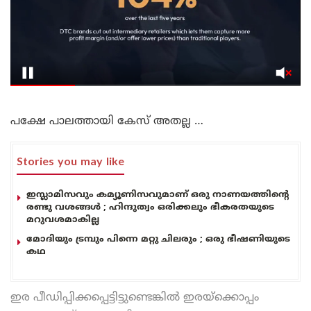
പക്ഷേ പാലത്തായി കേസ് അതല്ല …
Stories you may like
ഇസ്ലാമിസവും കമ്യൂണിസവുമാണ് ഒരു നാണയത്തിന്റെ
രണ്ടു വശങ്ങൾ ; ഹിന്ദുത്വം ഒരിക്കലും ഭീകരതയുടെ
മറുവശമാകില്ല
മോദിയും ട്രമ്പും പിന്നെ മറ്റു ചിലരും ; ഒരു ഭീഷണിയുടെ
കഥ
ഇര പീഡിപ്പിക്കപ്പെട്ടിട്ടുണ്ടെങ്കിൽ ഇരയ്ക്കൊപ്പം