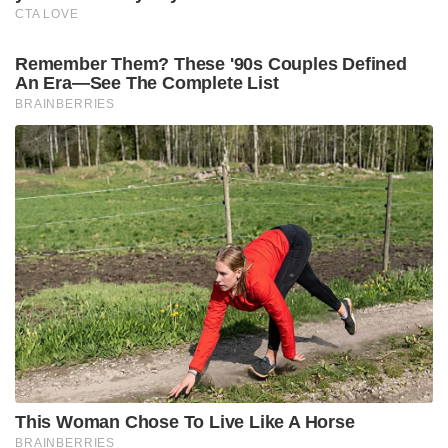
നഗ്നഫോട്ടോ എടുത്ത് അയച്ചതിന്ൊരു തെളിവും
കിട്ടിയില്ല . പൊലീസിന്റെ സാങ്കേതിക
സംവിധാനത്തിൽ ഡിലീറ്റ് ചെയ്ത ഫോട്ടോയും
കണ്ടുപിടിക്കാമെന്നിരിക്കെ ഡിലീറ്റ് ചെയ്തെന്ന
വാദഗതി പൊലീസ് വിശ്വാസത്തിലെടുത്തില്ല
വൈരുദ്ധ്യങ്ങൾ ഇനിയുമുണ്ട് .കുട്ടി ഒരു വനിത
മജിസ്ട്രേറ്റിനു കൊടുത്ത മൊഴിയാണിത്
.പൊലീസിനായിരുന്നെങ്കിൽ അവർ മൊഴി
മാറ്റിയതാണെന്നെങ്കിലും പറയാമായിരുന്നു എന്നാണ്
പൊലീസ് തന്നെ പറയുന്നത്.
ഒരു തരത്തിലും നടക്കാൻ സാദ്ധ്യതയില്ലാത്ത
ഡേറ്റുകളും മൊഴികളും കൊടുക്കുമ്പോൾ അന്വേഷണ
സംഘം എന്ത് ചെയ്യണമെന്നാണ്.. ?പോക്സോ
കേസുകൾ വ്യക്തി വൈരാഗ്യം തീർക്കാൻ
ഉപയോഗിക്കുന്നു എന്ന് ഹൈക്കോടതി തന്നെ