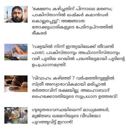
‘ഭക്ഷണം കഴിച്ചതിന് പിന്നാലെ മരണം;
പാകിസ്താനിൽ ലഷ്കർ കമാൻഡർ
കൊല്ലപ്പെട്ടു!’: അജ്ഞാത
തോക്കുധാരികളുടെ പേടിസ്വപ്നത്തിൽ
ഭീകരർ
‘റഷ്യയിൽ നിന്ന് ഇന്ത്യയിലേക്ക് തീവണ്ടി
പാത!; പാകിസ്താനും അഫ്ഗാനിസ്താനും
വഴി പുതിയ റെയിൽ പദ്ധതിയുമായി പുടിന്റെ
ഉപപ്രധാനമന്ത്രി!
‘വിവാഹം കഴിഞ്ഞ് 7 വർഷത്തിനുള്ളിൽ
സ്ത്രീ അസ്വാഭാവികമായി മരിച്ചാൽ
ഭർത്താവിന് രക്ഷയില്ല; അലഹാബാദ്
ഹൈക്കോടതിയുടെ സുപ്രധാന ഉത്തരവ്!
ഗുരുതരാവസ്ഥയിലെന്ന് മാധ്യമങ്ങൾ;
മുജ്തബ ഖമേനിയുടെ വീഡിയോ
പുറത്തുവിട്ട് ഇറാൻ!