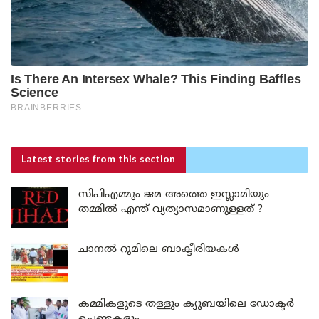
Latest stories
from this section
സിപിഎമ്മും ജമ അത്തെ ഇസ്ലാമിയും
തമ്മിൽ എന്ത് വ്യത്യാസമാണുള്ളത് ?
ചാനൽ റൂമിലെ ബാക്ടീരിയകൾ
കമ്മികളുടെ തള്ളും ക്യൂബയിലെ ഡോക്ടർ