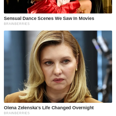
ഒരാളെ കൊല്ലാൻ തീരുമാനിച്ചാൽ അയാളെപ്പറ്റി
അപവാദങ്ങൾ പറഞ്ഞ് അയാൾ
കൊല്ലപ്പെടേണ്ടവനാണെന്ന് വരുത്തിത്തീർത്ത് പിന്നെ
കൊലപ്പെടുത്തുക എന്നതാണ് ഉദ്ദേശ്യം.
ചോദ്യപേപ്പറിന്റെ പേരു പറഞ്ഞ് ജോസഫ് മാഷിന്റെ
കയ്യും കാലും വെട്ടിയ മത കോടതിയുടെ ശിക്ഷ
ആവർത്തിക്കാനാണ് മത തീവ്രവാദികൾ
ലക്ഷ്യമിടുന്നത് .
ഈ ശ്രമം വിജയിക്കുകയാണെങ്കിൽ അത് കേരളത്തെ
സംബന്ധിച്ചിടത്തോളം ഗുരുതരമാണ്.ഈ
മതഭീകരതയെ അടിച്ചമർത്തിയില്ലെങ്കിൽ അത്
കേരളത്തിലെ ജനങ്ങൾക്ക് മാത്രമല്ല രാജ്യത്തിന്റെ
അഖണ്ഡതയ്ക്കും അപകടകരമാണ്. ഇത്തരം മത
ഭീകരരുടെ ജൽപ്പനങ്ങൾക്കൊപ്പം നിൽക്കാനാണ്
മുഖ്യധാര രാഷ്ട്രീയക്കാർ തീരുമാനിക്കുന്നതെങ്കിൽ
അത് ഗുരുതരമായ പ്രത്യാഘാതങ്ങൾക്കും വഴിവെക്കും.
സംശയമില്ല തന്നെ !