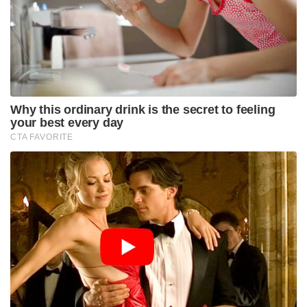
അതോടൊപ്പം പദ്മരാജൻ മാഷിനെ മാത്രമല്ല
അദ്ദേഹത്തിന്റെ സുഹൃത്തും സംഘടനാ നേതാവുമായ
മറ്റൊരാളെക്കൂടി കുടുക്കാനുള്ള ശ്രമം. അതിൽ
ക്ഷേത്രത്തെ പരാമർശിച്ച് കത്വ മോഡലിൽ കലാപം
ഉണ്ടാക്കാനുള്ള ശ്രമം. ഒരു പിഞ്ചു കുഞ്ഞിനെ
ഉപയോഗിച്ച് യാതൊരു തെറ്റും ചെയ്യാത്തവരെ
പീഡനക്കേസിൽ കുടുക്കാനുള്ള ശ്രമം – ഇതെല്ലാം
ഗൗരവതരമായ കാര്യങ്ങളാണ്.
സാഹചര്യ തെളിവുകൾ അനുസരിച്ച് പദ്മരാജൻ മാഷ്
നിരപരാധിയാണ്. അന്വേഷണത്തിനു ശേഷം അത്
തെളിയുകയാണെങ്കിൽ എത്രത്തോളം ഹീനവും
പൈശാചികവുമായ ശ്രമമാണ് ആസൂത്രണം ചെയ്ത
കാപാലികർ നടത്തിയിട്ടുള്ളത് ? അതും പോരാഞ്ഞ്
നിരപരാധിയായ അയാൾക്കെതിരെ
മതതീവ്രവാദികളുടെ കൊലവിളിയും.