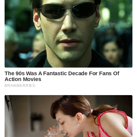
എന്ന് അന്വേഷിക്കാനും അതിനനുസരിച്ച് കാര്യങ്ങൾ
ചെയ്യാനും കഴിഞ്ഞില്ല. രണ്ട് മാസം മുൻപുണ്ടായിരുന്ന
സംഭവമാണല്ലോ . നടക്കാത്ത സംഭവത്തിൽ
ആസൂത്രണം ചെയ്ത് കെട്ടിപ്പൊക്കാൻ പൊലീസിനു
പോലും നന്നായി കഴിയാറില്ല. പിന്നെയാണോ
മതതീവ്രവാദികൾക്ക് ? ആളുകളെ കൊല്ലാൻ
ആസൂത്രണം ചെയ്യുന്നതു പോലെ എളുപ്പമല്ലല്ലോ
കുടുക്കാനുള്ള ആസൂത്രണം. അതും ഇത്തരമൊരു
കേസിൽ.
മറ്റെല്ലാം മാറ്റിനിർത്തി ചില കാര്യങ്ങൾ
ഗൗരവമായിത്തന്നെ ഒന്ന് ചിന്തിക്കേണ്ടതുണ്ട് . അതിൽ
പ്രധാനപ്പെട്ടത്
കുട്ടി പീഡിപ്പിക്കപ്പെട്ടിട്ടുണ്ടെങ്കിൽ അത് ചെയ്തത്
പദ്മരാജൻ മാഷ് അല്ലായെങ്കിൽ യഥാർത്ഥ കുറ്റവാളി
ആരാണെന്ന് കണ്ടുപിടിക്കണം. അത് കണ്ടു
പിടിക്കുമ്പോൾ പദ്മരാജൻ മാഷിനെ നീചമായി
കുടുക്കാൻ ശ്രമിച്ചതിന്റെ പിന്നിൽ ആരെന്ന് തെളിയും.