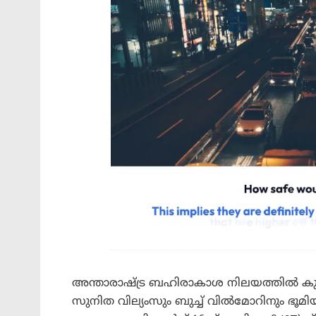
അന്താരാഷ്ട്ര ബഹിരാകാശ നിലയത്തിൽ കുട
സുനിത വില്യംസും ബുച്ച് വിൽമോറിനും ഭൂ