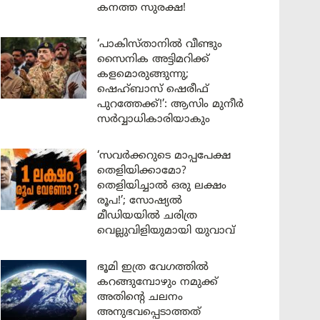
കനത്ത സുരക്ഷ!
‘പാകിസ്താനിൽ വീണ്ടും
സൈനിക അട്ടിമറിക്ക്
കളമൊരുങ്ങുന്നു;
ഷെഹ്ബാസ് ഷെരീഫ്
പുറത്തേക്ക്!’: ആസിം മുനീർ
സർവ്വാധികാരിയാകും
‘സവർക്കറുടെ മാപ്പപേക്ഷ
തെളിയിക്കാമോ?
തെളിയിച്ചാൽ ഒരു ലക്ഷം
രൂപ!’; സോഷ്യൽ
മീഡിയയിൽ ചരിത്ര
വെല്ലുവിളിയുമായി യുവാവ്
ഭൂമി ഇത്ര വേഗത്തിൽ
കറങ്ങുമ്പോഴും നമുക്ക്
അതിന്റെ ചലനം
അനുഭവപ്പെടാത്തത്