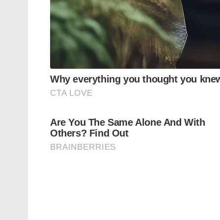
പകരമായി ഇവർ ആറ് മാസത്തെ പതിവ് ദൗത
സുനിത വില്യംസിൽ നിന്നും ബിച്ച് വിൽമോറിൽ
വിൽമോർ, വില്യംസ്, ഹേഗ്, ഗോർബുനോവ് എ
ഡോക്ക് ചെയ്തിരിക്കുന്ന ഒരു ക്രൂ ഡ്രാഗൺ കാപ്
നാവിഗേഷൻ, വസ്തുക്കളുടെ ജ്വലനക്ഷമത, 
എന്നിവയുൾപ്പെടെ വിവിധ ഗവേഷണങ്ങൾ ഇ
തുടരുമെന്നാണ് വിവരം.
Tags:
nasa
Who are Crew-10 astronauts replacing