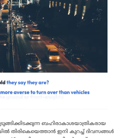
ുങ്ങിക്കിടക്കുന്ന ബഹിരാകാശയാത്രികരായ
മിയിൽ തിരികെയെത്താൻ ഇനി കുറച്ച് ദിവസങ്ങൾ