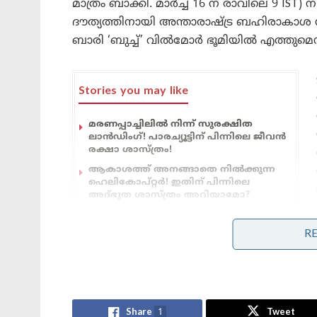
മാത്രം ബാക്കി. മാർച്ച് 16 ന് രാവിലെ 9 I
ദൗത്യത്തിനായി അന്താരാഷ്ട്ര ബഹിരാകാശ നി
ബാരി ‘ബുച്ച്’ വിൽമോർ ഭൂമിയിൽ എത്തുമെന്നാ
Stories you may like
മരണപ്പാച്ചിലിൽ നിന്ന് സുരക്ഷിത
ലാൻഡിംഗ്! പാരച്യൂട്ടിന് പിന്നിലെ ജീവൻ
രക്ഷാ ശാസ്ത്രം!
ആകാശത്ത് അനങ്ങാതെ നില്‍ക്കുന്ന
ഹെലികോപ്റ്റര്‍! ഇതിന് പിന്നിലെ
അദ്ഭുത ശാസ്ത്രം അറിയാമോ?
R
വിൽമോറിനെയും തിരിക കൊണ്ടുവരികയാണ് ക്
വിജയകരമായി പൂർത്തികരിച്ചാൽ മാസങ്ങള
കുടുങ്ങിക്കിടക്കുന്ന സുനിത വില്യംസണിനെയ
ഭൂമിയിലെത്തിക്കാനാകും . ലോകം ആകാംക
Share
1
Tweet