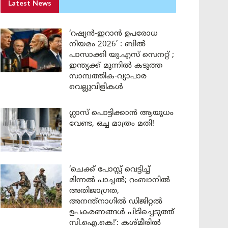
Latest News
‘റഷ്യൻ-ഇറാൻ ഉപരോധ
നിയമം 2026’ : ബിൽ
പാസാക്കി യു.എസ് സെനറ്റ് ;
ഇന്ത്യക്ക് മുന്നിൽ കടുത്ത
സാമ്പത്തിക-വ്യാപാര
വെല്ലുവിളികൾ
ഗ്ലാസ് പൊട്ടിക്കാൻ ആയുധം
വേണ്ട, ഒച്ച മാത്രം മതി!
‘ചെക്ക് പോസ്റ്റ് വെട്ടിച്ച്
മിന്നൽ പാച്ചൽ; റംബാനിൽ
അതിജാഗ്രത,
അനന്ത്നാഗിൽ ഡിജിറ്റൽ
ഉപകരണങ്ങൾ പിടിച്ചെടുത്ത്
സി.ഐ.കെ!’: കശ്മീരിൽ