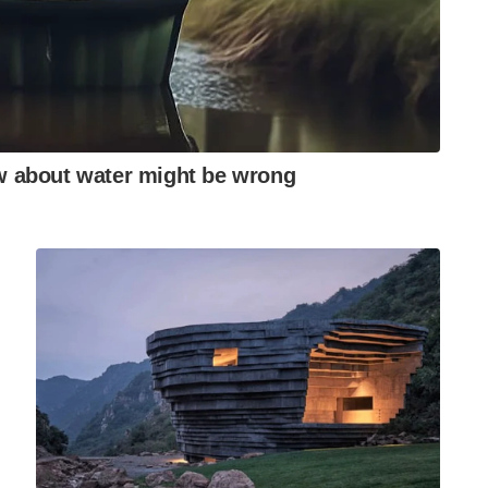
്യത്തിനായി ഐഎസ്എസിൽ തന്നെ തുടരും.
 നിന്നും ഇരുവരും സ്ഥാനം ഏറ്റെടുക്കും.
ന്നിവർ മാർച്ച് 19 ന് മുമ്പ് ഐഎസ്എസിൽ
‌സ്യൂൾ ഉപയോഗിച്ച് പുറപ്പെടും . ക്രൂ-10 ചാന്ദ്ര
മനുഷ്യശരീരത്തിൽ ബഹിരാകാശത്തിന്റെ സ്വാധീനം
വർ നടത്തും. ശരത്കാലം വരെ അവർ ISS ൽ
 Sunita Williams
Butch Wilmore on ISS