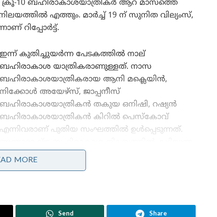
ST) ന് ക്രൂ-10 ബഹിരാകാശയാത്രികർ ആറ് മാസത്തെ
ലയത്തിൽ എത്തും. മാർച്ച് 19 ന് സുനിത വില്യംസ്,
ണ് റിപ്പോർട്ട്.
ഇന്ന് കുതിച്ചുയർന്ന പേടകത്തിൽ നാല്
ബഹിരാകാശ യാത്രികരാണുള്ളത്. നാസ
ബഹിരാകാശയാത്രികരായ ആനി മക്ലെയിൻ,
നിക്കോൾ അയേഴ്‌സ്, ജാപ്പനീസ്
ബഹിരാകാശയാത്രികൻ തകുയ ഒനിഷി, റഷ്യൻ
ബഹിരാകാശയാത്രികൻ കിറിൽ പെസ്‌കോവ്
എന്നിവരാണ് പുതിയ സംഘത്തിൽ ഉൾപ്പെടുന്നത്.
അന്താരാഷ്ട്ര ബഹിരാകാശ നിലയത്തിൽ കഴിയുന്ന
ക്രൂ 9 സംഘത്തിലെ സുനിത വില്യംസിനെയും ബുച്ച്
EAD MORE
രൂ 10 ൻറെ പ്രധാന ലക്ഷ്യം. ഈ ദൗത്യം
ായി അന്താരാഷ്ട്ര ബഹിരാകാശ നിലയത്തിൽ
ും ബുച്ച് വിൽമോറിനെയും തിരിച്ച്
്ഷയോടെയാണ് ഇരുവരുടെയും വരവ്
Send
Share