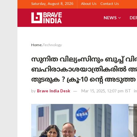
Saturday, August 8, 2026
About Us
Contact Us
NEWS
DE
Home
Technology
സുനിത വില്യംസിനും ബുച്ച് 
ബഹിരാകാശയാത്രികരിൽ 
തുടരുക ? ക്രൂ-10 ന്റെ അടുത്
by
Brave India Desk
Mar 15, 2025, 12:07 pm IST
in