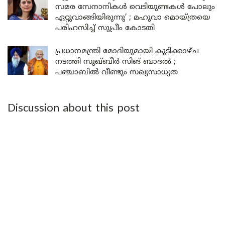
സമര സേനാനികൾ വെടിയുണ്ടകൾ പോലും
ഏറ്റുവാങ്ങിയിരുന്നു’ ; മഹുവാ മൊയ്ത്രയെ
പരിഹസിച്ച് സുപ്രീം കോടതി
പ്രധാനമന്ത്രി മോദിയുമായി കൂടിക്കാഴ്ച
നടത്തി സുഖ്ബീർ സിങ് ബാദൽ ;
പഞ്ചാബിൽ വീണ്ടും സഖ്യസാധ്യത
Discussion about this post