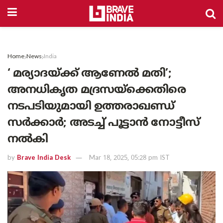
Home
News
India
‘ മര്യാദയ്ക്ക് ആണേൽ മതി’;
അനധികൃത മദ്രസയ്‌ക്കെതിരെ
നടപടിയുമായി ഉത്തരാഖണ്ഡ്
സർക്കാർ; അടച്ച് പൂട്ടാൻ നോട്ടീസ്
നൽകി
by
Brave India Desk
Mar 18, 2025, 05:28 pm IST