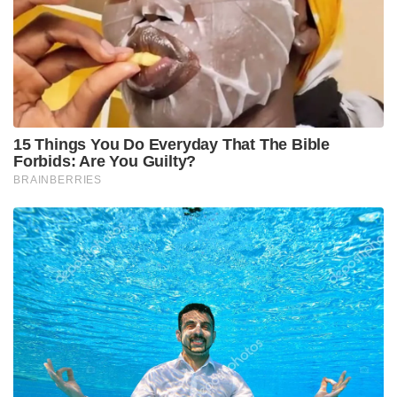
എണ്ണം അഞ്ചാകും. മതിയായ രേഖകൾ
സമർപ്പിക്കാത്തതിനെ തുടർന്നാണ് മറ്റ് നാല്
മദ്രസകളും അടച്ച് പൂട്ടിയത്. വരും ദിവസങ്ങളിലും
സമാന നടപടികൾ അനധികൃത മദ്രസകൾക്കെതിരെ
തുടരും.
Tags:
madrasa
utharakhand