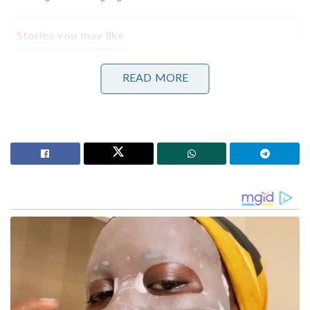
Stories you may like
തീവ്രവാദ പ്രചാരണത്തിനെതിരെ ശക്തമായ
READ MORE
നടപടികളുമായി ഫഡ്നാവിസ് ; തീവ്രനിലപാടുള്ള 114
പ്രസിദ്ധീകരണങ്ങൾ നിരോധിച്ച് മഹാരാഷ്ട്ര സർക്കാർ
പ്രതിഷേധങ്ങളുടെ റീലുകൾക്കും രാഷ്ട്രീയ
ഉള്ളടക്കങ്ങൾക്കും ആഗോളതലത്തിൽ വിലക്ക്;
സെൻസർഷിപ്പ് ശക്തമാക്കി മെറ്റ
പോലീസ് ഉദ്യോഗസ്ഥരുടെ കനത്ത
സുരക്ഷയോടെയാണ് മജിസ്‌ട്രേറ്റ് നോട്ടീസ്
കൈമാറിയത്. അധികം വൈകാതെ മദ്രസ
അധികൃതർ അടച്ച്പൂട്ടും. ഇതിന് മുന്നോടിയായിട്ടാണ്
നോട്ടീസ് നൽകിയത്. അടുത്ത ദിവസം തന്നെ മദ്രസ
സീൽ ചെയ്യും. പോലീസും അധികൃതരും എത്തിയാകും
ബാക്കിയുള്ള നടപടിക്രമങ്ങൾ പൂർത്തിയാക്കുക.
ഇതോടെ പ്രദേശത്ത് അടച്ച് പൂട്ടുന്ന മദ്രസകളുടെ