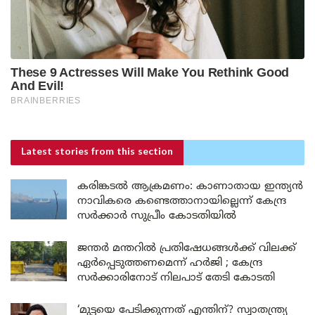
Latest stories
from this section
കരിങ്കടൽ ആക്രമണം: കാണാതായ ഇന്ത്യൻ
നാവികരെ കണ്ടെത്താനായില്ലെന്ന് കേന്ദ്ര
സർക്കാർ സുപ്രീം കോടതിയിൽ
ജന്തർ മന്തറിൽ പ്രതിഷേധങ്ങൾക്ക് വിലക്ക്
ഏർപ്പെടുത്തണമെന്ന് ഹർജി ; കേന്ദ്ര
സർക്കാരിനോട് നിലപാട് തേടി കോടതി
‘മുട്ടയെ പേടിക്കുന്നത് എന്തിന്? സ്വാതന്ത്ര്യ