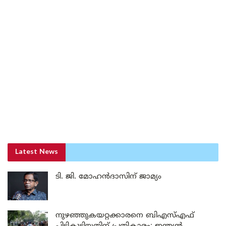
Latest News
ടി. ജി. മോഹൻദാസിന് ജാമ്യം
നുഴഞ്ഞുകയറ്റക്കാരനെ ബിഎസ്എഫ്