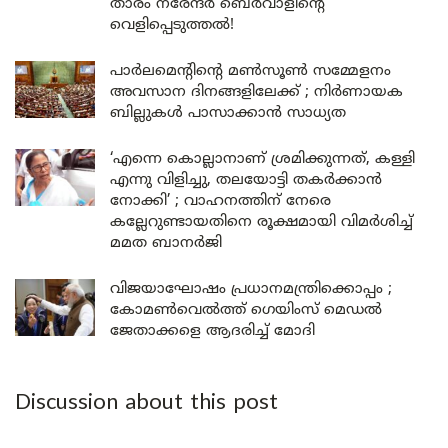
താരം നരേന്ദർ ബെർവാളിന്റെ
വെളിപ്പെടുത്തൽ!
പാർലമെന്റിന്റെ മൺസൂൺ സമ്മേളനം
അവസാന ദിനങ്ങളിലേക്ക് ; നിർണായക
ബില്ലുകൾ പാസാക്കാൻ സാധ്യത
‘എന്നെ കൊല്ലാനാണ് ശ്രമിക്കുന്നത്, കള്ളി
എന്നു വിളിച്ചു, തലയോട്ടി തകർക്കാൻ
നോക്കി’ ; വാഹനത്തിന് നേരെ
കല്ലേറുണ്ടായതിനെ രൂക്ഷമായി വിമർശിച്ച്
മമത ബാനർജി
വിജയാഘോഷം പ്രധാനമന്ത്രിക്കൊപ്പം ;
കോമൺവെൽത്ത് ഗെയിംസ് മെഡൽ
ജേതാക്കളെ ആദരിച്ച് മോദി
Discussion about this post