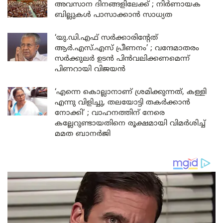
അവസാന ദിനങ്ങളിലേക്ക് ; നിർണായക
ബില്ലുകൾ പാസാക്കാൻ സാധ്യത
‘യു.ഡി.എഫ് സർക്കാരിന്റേത്
ആർ.എസ്.എസ് പ്രീണനം’ ; വന്ദേമാതരം
സർക്കുലർ ഉടൻ പിൻവലിക്കണമെന്ന്
പിണറായി വിജയൻ
‘എന്നെ കൊല്ലാനാണ് ശ്രമിക്കുന്നത്, കള്ളി
എന്നു വിളിച്ചു, തലയോട്ടി തകർക്കാൻ
നോക്കി’ ; വാഹനത്തിന് നേരെ
കല്ലേറുണ്ടായതിനെ രൂക്ഷമായി വിമർശിച്ച്
മമത ബാനർജി