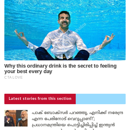
Latest stories
from this section
പാക് ബോക്സർ പറഞ്ഞു, എനിക്ക് നരേന്ദ്ര
എന്ന പേരിനോട് വെറുപ്പാണ്!’;
പ്രധാനമന്ത്രിയെ പൊട്ടിച്ചിരിപ്പിച്ച് ഇന്ത്യൻ