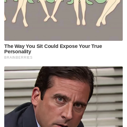
തൃണമൂൽ കോൺഗ്രസാണ് ഇങ്ങോട്ട് അയച്ചത് ‘
എന്നും അമിത് ഷാ പറഞ്ഞു.
സുപ്രീംകോടതിയുടെയും ഹൈക്കോടതിയുടെയും
നിർദ്ദേശ പ്രകാരം ആണ് കലാപം
ഉണ്ടാക്കിയവർക്കെതിരെ കേസ് എടുത്തത്. നിങ്ങൾ
തിരഞ്ഞെടുപ്പിൽ വിജയിച്ചതിന് പിന്നാലെ നിങ്ങളുടെ
പ്രവർത്തകർ ഓരോന്നായി കൊല്ലപ്പെടാൻ ആരംഭിച്ചു.
ഹൈക്കോടതിയിൽ പരാതികൾ എത്തി. ഇത് പ്രകാരം
ആണ് കേസ് എടുത്തത്. തൃണമൂൽ കോൺഗ്രസ്
കോടതി നടപടികൾ അനുസരിക്കാറില്ലേ എന്നും
അമിത് ഷാ ചോദിച്ചു.
Tags:
amith sha
rajyasabha
tmc