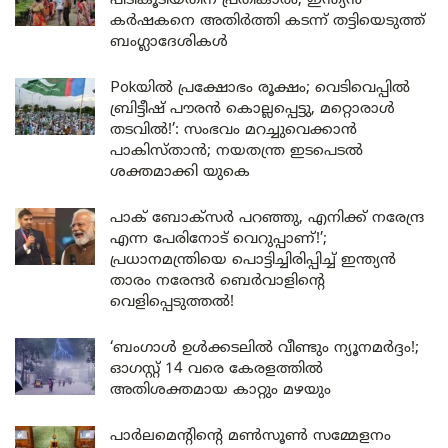
പിടികൂടിയതിന് പ്രതികാരം; ഇന്ത്യൻ
കർഷകനെ അതിർത്തി കടന്ന് തട്ടിയെടുത്ത്
ബംഗ്ലാദേശികൾ
Pokയിൽ പ്രക്ഷോഭം രൂക്ഷം; വെടിവെപ്പിൽ
ബ്രിട്ടീഷ് പൗരൻ കൊല്ലപ്പെട്ടു, മറ്റൊരാൾ
തടവിൽ!’: സംഭവം മറച്ചുവെക്കാൻ
പാകിസ്താൻ; നയതന്ത്ര ഇടപെടൽ
ശക്തമാക്കി യുകെ
പാക് ബോക്സർ പറഞ്ഞു, എനിക്ക് നരേന്ദ്ര
എന്ന പേരിനോട് വെറുപ്പാണ്!’;
പ്രധാനമന്ത്രിയെ പൊട്ടിച്ചിരിപ്പിച്ച് ഇന്ത്യൻ
താരം നരേന്ദർ ബെർവാളിന്റെ
വെളിപ്പെടുത്തൽ!
‘ബംഗാൾ ഉൾക്കടലിൽ വീണ്ടും ന്യൂനമർദ്ദം!;
ഓഗസ്റ്റ് 14 വരെ കേരളത്തിൽ
അതിശക്തമായ കാറ്റും മഴയും
പാർലമെന്റിന്റെ മൺസൂൺ സമ്മേളനം