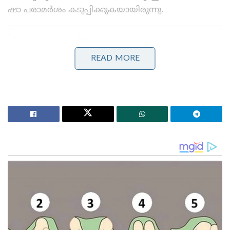
ഷാ പരാമർശം കടുപ്പിക്കുകയായിരുന്നു.
Stories you may like
READ MORE
നുഴഞ്ഞുകയറ്റക്കാരനെ ബിഎസ്എഫ് പിടികൂടിയതിന്
പ്രതികാരം; ഇന്ത്യൻ കർഷകനെ അതിർത്തി കടന്ന്
തട്ടിയെടുത്ത് ബംഗ്ലാദേശികൾ
Pokയിൽ പ്രക്ഷോഭം രൂക്ഷം; വെടിവെപ്പിൽ ബ്രിട്ടീഷ്
പൗരൻ കൊല്ലപ്പെട്ടു, മറ്റൊരാൾ തടവിൽ!’: സംഭവം
മറച്ചുവെക്കാൻ പാകിസ്താൻ; നയതന്ത്ര ഇടപെടൽ
ശക്തമാക്കി യുകെ
‘ എനിക്ക് ആരെയും ഭയമില്ല. ഭയക്കേണ്ട കാര്യവും
ഇല്ല. കാരണം ഞാൻ ആരുടെയും ഔദാര്യം കൊണ്ട്
അല്ല ഇവിടെ ഇരിക്കുന്നത്. തിരഞ്ഞെടുപ്പിൽ
വിജയിച്ചാണ്. ആരുടെയും ആശയങ്ങളെ
എതിർക്കുന്നതിനും വേണ്ടിയല്ല ഇവിടെ ഇരിക്കുന്നത്.
മറിച്ച് ജനങ്ങൾക്ക് നന്മ ചെയ്യാനാണ്. സാകേതിനെ